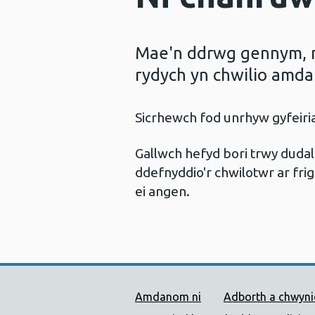
Mae'n ddrwg gennym, ni
rydych yn chwilio amda
Sicrhewch fod unrhyw gyfeir
Gallwch hefyd bori trwy dud
ddefnyddio'r chwilotwr ar frig
ei angen.
Dolenni Cymorth Iechyd
Amdanom ni
Adborth a chwyn