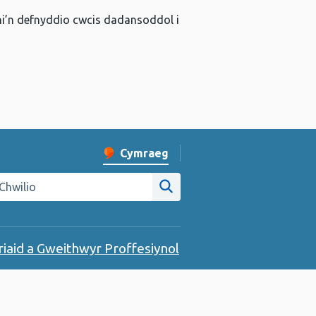
 ni’n defnyddio cwcis dadansoddol i
Cymraeg
Newid iaith y wefan
hwilio gwefan Iechyd Cyhoeddus Cymru
Chwilio ar y wefan
riaid a Gweithwyr Proffesiynol