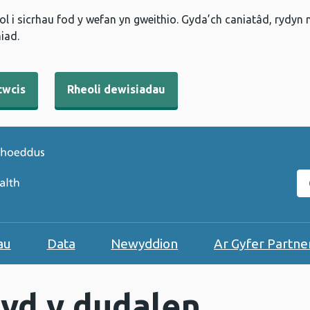
l i sicrhau fod y wefan yn gweithio. Gyda’ch caniatâd, rydyn
iad.
cwcis
Rheoli dewisiadau
C
au
Data
Newyddion
Ar Gyfer Partne
yd y dudalen