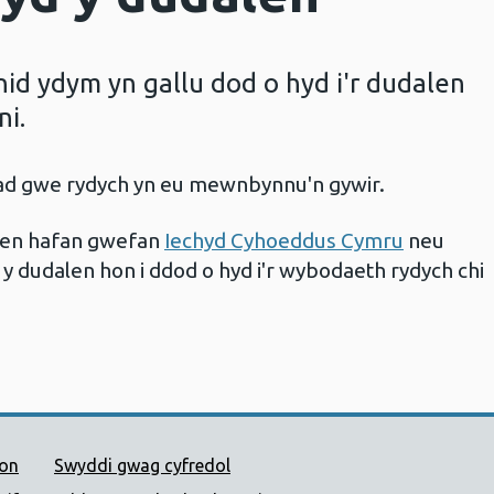
d ydym yn gallu dod o hyd i'r dudalen
ni.
iad gwe rydych yn eu mewnbynnu'n gywir.
alen hafan gwefan
Iechyd Cyhoeddus Cymru
neu
 y dudalen hon i ddod o hyd i'r wybodaeth rydych chi
 Cyhoeddus Cymru
ion
Swyddi gwag cyfredol