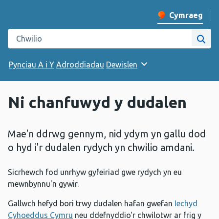
Cymraeg
Newid iaith y w
Chwilio gwefan Iechyd Cyhoeddus Cymru
Chwi
Pynciau A i Y
Adroddiadau
Dewislen
Ni chanfuwyd y dudalen
Mae'n ddrwg gennym, nid ydym yn gallu dod
o hyd i'r dudalen rydych yn chwilio amdani.
Sicrhewch fod unrhyw gyfeiriad gwe rydych yn eu
mewnbynnu'n gywir.
Gallwch hefyd bori trwy dudalen hafan gwefan
Iechyd
Cyhoeddus Cymru
neu ddefnyddio'r chwilotwr ar frig y