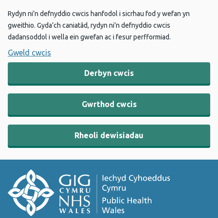
Rydyn ni’n defnyddio cwcis hanfodol i sicrhau fod y wefan yn
gweithio. Gyda’ch caniatâd, rydyn ni’n defnyddio cwcis
dadansoddol i wella ein gwefan ac i fesur perfformiad.
Gweld cwcis
Derbyn cwcis
Gwrthod cwcis
Rheoli dewisiadau