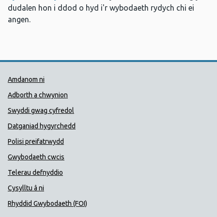
dudalen hon i ddod o hyd i'r wybodaeth rydych chi ei
angen.
Dolenni Cymorth Iechyd Cyhoedd
Amdanom ni
Adborth a chwynion
Swyddi gwag cyfredol
Datganiad hygyrchedd
Polisi preifatrwydd
Gwybodaeth cwcis
Telerau defnyddio
Cysylltu â ni
Rhyddid Gwybodaeth (FOI)