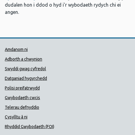
dudalen hon i ddod o hyd i'r wybodaeth rydych chi ei
angen.
Dolenni Cymorth Iechyd Cyhoedd
Amdanom ni
Adborth a chwynion
Swyddi gwag cyfredol
Datganiad hygyrchedd
Polisi preifatrwydd
Gwybodaeth cwcis
Telerau defnyddio
Cysylltu â ni
Rhyddid Gwybodaeth (FOI)