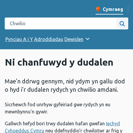
Cymraeg
Newid iaith y w
Chwilio gwefan Iechyd Cyhoeddus Cymru
Chwi
Pynciau A i Y
Adroddiadau
Dewislen
Ni chanfuwyd y dudalen
Mae'n ddrwg gennym, nid ydym yn gallu dod
o hyd i'r dudalen rydych yn chwilio amdani.
Sicrhewch fod unrhyw gyfeiriad gwe rydych yn eu
mewnbynnu'n gywir.
Gallwch hefyd bori trwy dudalen hafan gwefan
Iechyd
Cyhoeddus Cymru
neu ddefnyddio'r chwilotwr ar frig y