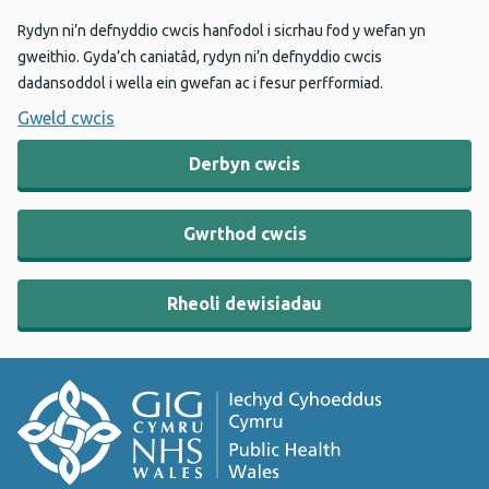
Rydyn ni’n defnyddio cwcis hanfodol i sicrhau fod y wefan yn
gweithio. Gyda’ch caniatâd, rydyn ni’n defnyddio cwcis
dadansoddol i wella ein gwefan ac i fesur perfformiad.
Gweld cwcis
Derbyn cwcis
Gwrthod cwcis
Rheoli dewisiadau