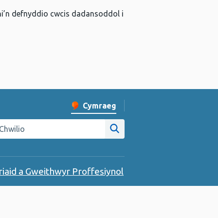
 ni’n defnyddio cwcis dadansoddol i
Cymraeg
Newid iaith y wefan
hwilio gwefan Iechyd Cyhoeddus Cymru
Chwilio ar y wefan
riaid a Gweithwyr Proffesiynol