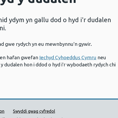
d ydym yn gallu dod o hyd i'r dudalen
ni.
iad gwe rydych yn eu mewnbynnu'n gywir.
alen hafan gwefan
Iechyd Cyhoeddus Cymru
neu
 y dudalen hon i ddod o hyd i'r wybodaeth rydych chi
 Cyhoeddus Cymru
ion
Swyddi gwag cyfredol