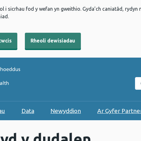
l i sicrhau fod y wefan yn gweithio. Gyda’ch caniatâd, rydyn
iad.
cwcis
Rheoli dewisiadau
C
au
Data
Newyddion
Ar Gyfer Partne
yd y dudalen