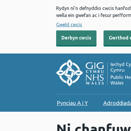
Rydyn ni’n defnyddio cwcis hanfodo
wella ein gwefan ac i fesur perfform
Gweld cwcis
Derbyn cwcis
Gwrthod 
Pynciau A i Y
Adroddiad
Ni chanfuw