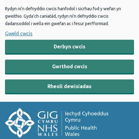
Rydyn ni’n defnyddio cwcis hanfodol i sicrhau fod y wefan yn
gweithio. Gyda’ch caniatâd, rydyn ni’n defnyddio cwcis
dadansoddol i wella ein gwefan ac i fesur perfformiad.
Gweld cwcis
Derbyn cwcis
Gwrthod cwcis
Rheoli dewisiadau