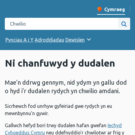
Cymraeg
Newid iaith y w
Chwilio gwefan Iechyd Cyhoeddus Cymru
Chwi
Pynciau A i Y
Adroddiadau
Dewislen
Ni chanfuwyd y dudalen
Mae'n ddrwg gennym, nid ydym yn gallu dod
o hyd i'r dudalen rydych yn chwilio amdani.
Sicrhewch fod unrhyw gyfeiriad gwe rydych yn eu
mewnbynnu'n gywir.
Gallwch hefyd bori trwy dudalen hafan gwefan
Iechyd
Cyhoeddus Cymru
neu ddefnyddio'r chwilotwr ar frig y