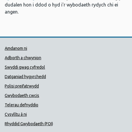
dudalen hon i ddod o hyd i'r wybodaeth rydych chi ei
angen.
Dolenni Cymorth Iechyd Cyhoedd
Amdanom ni
Adborth a chwynion
Swyddi gwag cyfredol
Datganiad hygyrchedd
Polisi preifatrwydd
Gwybodaeth cwcis
Telerau defnyddio
Cysylltu â ni
Rhyddid Gwybodaeth (FOI)