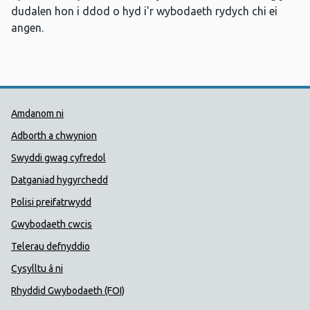
dudalen hon i ddod o hyd i'r wybodaeth rydych chi ei
angen.
Dolenni Cymorth Iechyd Cyhoedd
Amdanom ni
Adborth a chwynion
Swyddi gwag cyfredol
Datganiad hygyrchedd
Polisi preifatrwydd
Gwybodaeth cwcis
Telerau defnyddio
Cysylltu â ni
Rhyddid Gwybodaeth (FOI)