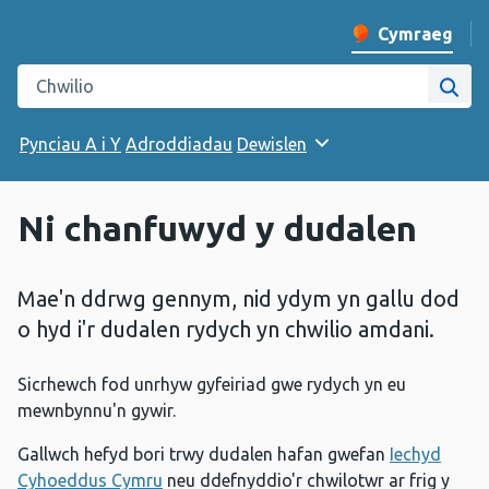
Cymraeg
Newid iaith y w
Chwilio gwefan Iechyd Cyhoeddus Cymru
Chwi
Pynciau A i Y
Adroddiadau
Dewislen
Ni chanfuwyd y dudalen
Mae'n ddrwg gennym, nid ydym yn gallu dod
o hyd i'r dudalen rydych yn chwilio amdani.
Sicrhewch fod unrhyw gyfeiriad gwe rydych yn eu
mewnbynnu'n gywir.
Gallwch hefyd bori trwy dudalen hafan gwefan
Iechyd
Cyhoeddus Cymru
neu ddefnyddio'r chwilotwr ar frig y