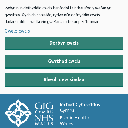
Rydyn ni’n defnyddio cwcis hanfodol i sicrhau fod y wefan yn
gweithio. Gyda’ch caniatâd, rydyn ni’n defnyddio cwcis
dadansoddol i wella ein gwefan ac i fesur perfformiad.
Gweld cwcis
Derbyn cwcis
Gwrthod cwcis
Rheoli dewisiadau