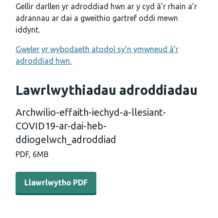
Gellir darllen yr adroddiad hwn ar y cyd â’r rhain a’r
adrannau ar dai a gweithio gartref oddi mewn
iddynt.
Gweler yr wybodaeth atodol sy’n ymwneud â’r
adroddiad hwn.
Lawrlwythiadau adroddiadau
Archwilio-effaith-iechyd-a-llesiant-
COVID19-ar-dai-heb-
ddiogelwch_adroddiad
PDF,
6MB
Llawrlwytho PDF - Archwilio-effaith-iechyd-a-llesiant
Llawrlwytho PDF