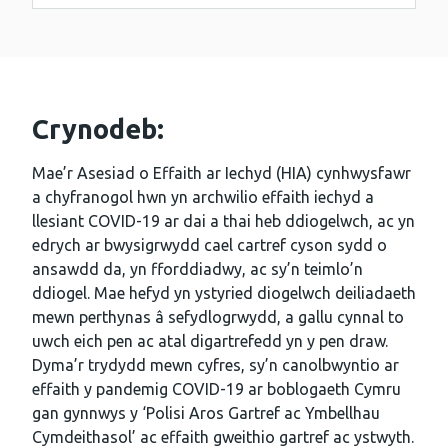
Crynodeb:
Mae’r Asesiad o Effaith ar Iechyd (HIA) cynhwysfawr
a chyfranogol hwn yn archwilio effaith iechyd a
llesiant COVID-19 ar dai a thai heb ddiogelwch, ac yn
edrych ar bwysigrwydd cael cartref cyson sydd o
ansawdd da, yn fforddiadwy, ac sy’n teimlo’n
ddiogel. Mae hefyd yn ystyried diogelwch deiliadaeth
mewn perthynas â sefydlogrwydd, a gallu cynnal to
uwch eich pen ac atal digartrefedd yn y pen draw.
Dyma’r trydydd mewn cyfres, sy’n canolbwyntio ar
effaith y pandemig COVID-19 ar boblogaeth Cymru
gan gynnwys y ‘Polisi Aros Gartref ac Ymbellhau
Cymdeithasol’ ac effaith gweithio gartref ac ystwyth.