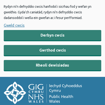
Rydyn ni’n defnyddio cwcis hanfodol i sicrhau fod y wefan yn
gweithio. Gyda’ch caniatâd, rydyn ni’n defnyddio cwcis
dadansoddol i wella ein gwefan ac i fesur perfformiad.
Gweld cwcis
Derbyn cwcis
Gwrthod cwcis
Rheoli dewisiadau