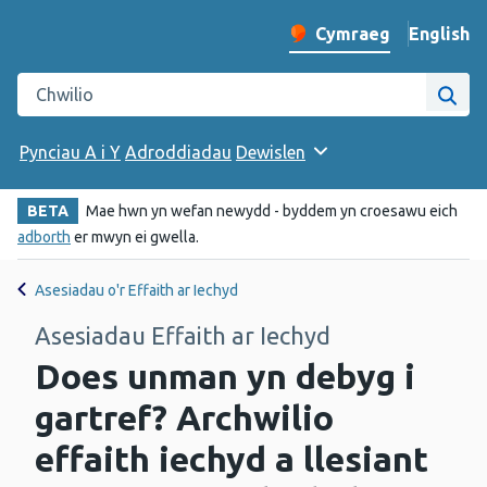
English
– Change 
Cymraeg
Newid iaith y wefan
Chwilio gwefan Iechyd Cyhoeddus Cymru
Chwi
Pynciau A i Y
Adroddiadau
Dewislen
BETA
Mae hwn yn wefan newydd - byddem yn croesawu eich
adborth
er mwyn ei gwella.
Asesiadau o'r Effaith ar Iechyd
Asesiadau Effaith ar Iechyd
Does unman yn debyg i
gartref? Archwilio
effaith iechyd a llesiant