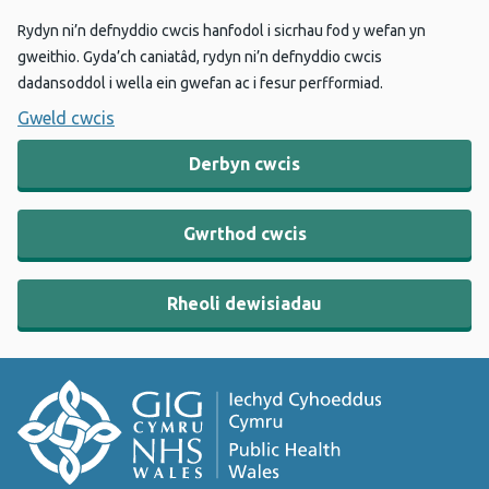
Rydyn ni’n defnyddio cwcis hanfodol i sicrhau fod y wefan yn
gweithio. Gyda’ch caniatâd, rydyn ni’n defnyddio cwcis
dadansoddol i wella ein gwefan ac i fesur perfformiad.
Gweld cwcis
Derbyn cwcis
Gwrthod cwcis
Rheoli dewisiadau