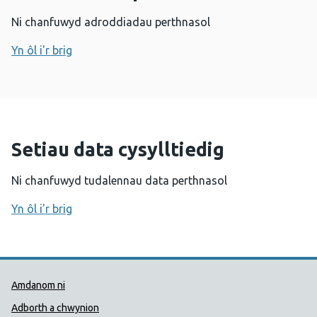
Ni chanfuwyd adroddiadau perthnasol
Yn ôl i'r brig
Setiau data cysylltiedig
Ni chanfuwyd tudalennau data perthnasol
Yn ôl i'r brig
Dolenni Cymorth Iechyd Cyhoedd
Amdanom ni
Adborth a chwynion