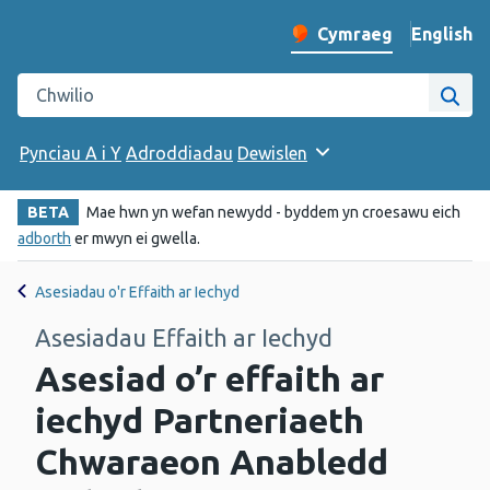
English
– Change 
Cymraeg
Newid iaith y wefan
Chwilio gwefan Iechyd Cyhoeddus Cymru
Chwi
Pynciau A i Y
Adroddiadau
Dewislen
BETA
Mae hwn yn wefan newydd - byddem yn croesawu eich
adborth
er mwyn ei gwella.
Asesiadau o'r Effaith ar Iechyd
Asesiadau Effaith ar Iechyd
Asesiad o’r effaith ar
iechyd Partneriaeth
Chwaraeon Anabledd