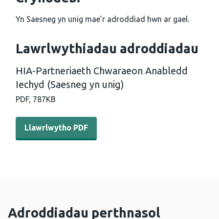
Yn Saesneg yn unig mae’r adroddiad hwn ar gael.
Lawrlwythiadau adroddiadau
HIA-Partneriaeth Chwaraeon Anabledd
Iechyd (Saesneg yn unig)
PDF,
787KB
Llawrlwytho PDF - HIA-Partneriaeth Chwaraeon Anabledd
Llawrlwytho PDF
Adroddiadau perthnasol