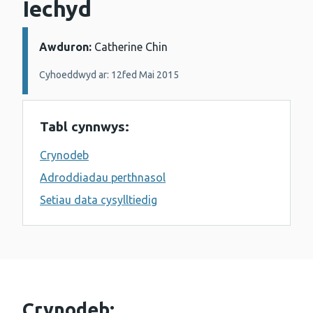
Iechyd
Awduron:
Manylion:
Catherine Chin
Cyhoeddwyd ar: 12fed Mai 2015
Tabl cynnwys:
Crynodeb
Adroddiadau perthnasol
Setiau data cysylltiedig
Crynodeb: