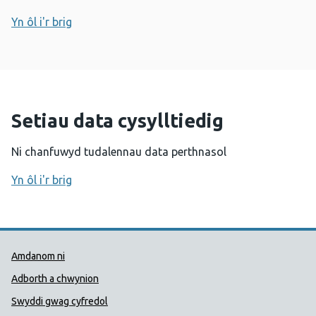
Yn ôl i'r brig
Setiau data cysylltiedig
Ni chanfuwyd tudalennau data perthnasol
Yn ôl i'r brig
Dolenni Cymorth Iechyd Cyhoedd
Amdanom ni
Adborth a chwynion
Swyddi gwag cyfredol