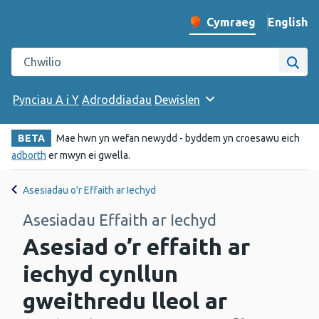
English
– Change 
Cymraeg
Newid iaith y wefan
Chwilio gwefan Iechyd Cyhoeddus Cymru
Chwi
Pynciau A i Y
Adroddiadau
Dewislen
BETA
Mae hwn yn wefan newydd - byddem yn croesawu eich
adborth
er mwyn ei gwella.
Asesiadau o'r Effaith ar Iechyd
Asesiadau Effaith ar Iechyd
Asesiad o’r effaith ar
iechyd cynllun
gweithredu lleol ar