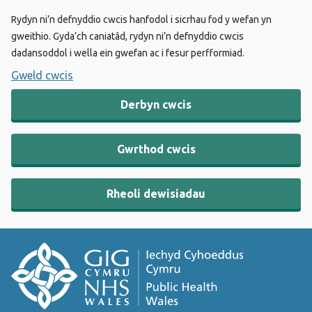
Rydyn ni’n defnyddio cwcis hanfodol i sicrhau fod y wefan yn
gweithio. Gyda’ch caniatâd, rydyn ni’n defnyddio cwcis
dadansoddol i wella ein gwefan ac i fesur perfformiad.
Gweld cwcis
Derbyn cwcis
Gwrthod cwcis
Rheoli dewisiadau