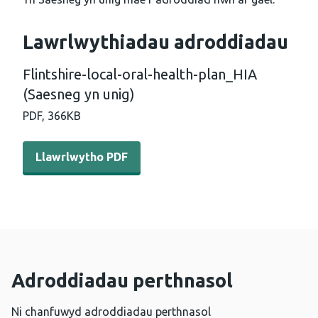
Lawrlwythiadau adroddiadau
Flintshire-local-oral-health-plan_HIA
(Saesneg yn unig)
PDF,
366KB
Llawrlwytho PDF - Flintshire-local-oral-health-plan_HIA 
Llawrlwytho PDF
Adroddiadau perthnasol
Ni chanfuwyd adroddiadau perthnasol