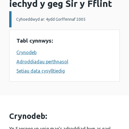
iechyd y geg Sir y Fflint
Manylion:
Cyhoeddwyd ar: 4ydd Gorffennaf 2005
Tabl cynnwys:
Crynodeb
Adroddiadau perthnasol
Setiau data cysylltiedig
Crynodeb:
Yn Saesneg yn unig mae’r adroddiad hwn ar gael.