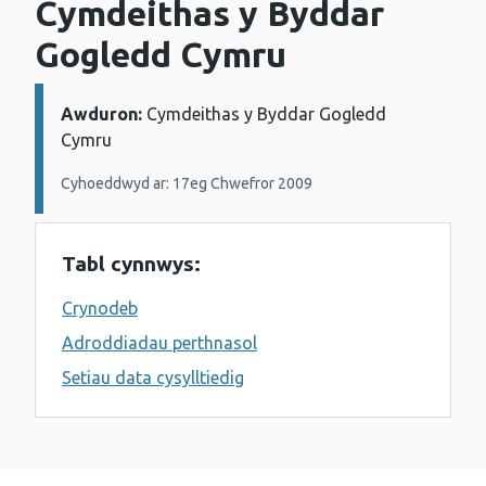
Cymdeithas y Byddar
Gogledd Cymru
Awduron:
Manylion:
Cymdeithas y Byddar Gogledd
Cymru
Cyhoeddwyd ar: 17eg Chwefror 2009
Tabl cynnwys:
Crynodeb
Adroddiadau perthnasol
Setiau data cysylltiedig