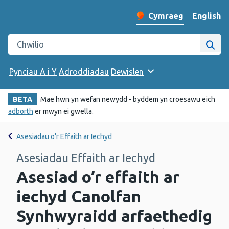
English
– Change 
Cymraeg
Newid iaith y wefan
Chwilio gwefan Iechyd Cyhoeddus Cymru
Chwi
Pynciau A i Y
Adroddiadau
Dewislen
BETA
Mae hwn yn wefan newydd - byddem yn croesawu eich
adborth
er mwyn ei gwella.
Asesiadau o'r Effaith ar Iechyd
Asesiadau Effaith ar Iechyd
Asesiad o’r effaith ar
iechyd Canolfan
Synhwyraidd arfaethedig