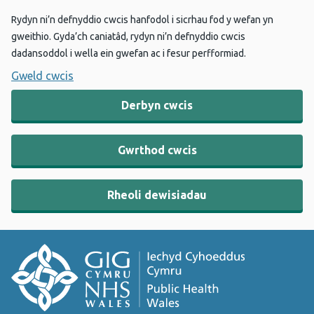
Rydyn ni’n defnyddio cwcis hanfodol i sicrhau fod y wefan yn
gweithio. Gyda’ch caniatâd, rydyn ni’n defnyddio cwcis
dadansoddol i wella ein gwefan ac i fesur perfformiad.
Gweld cwcis
Derbyn cwcis
Gwrthod cwcis
Rheoli dewisiadau