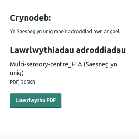
Crynodeb:
Yn Saesneg yn unig mae’r adroddiad hwn ar gael.
Lawrlwythiadau adroddiadau
Multi-sensory-centre_HIA (Saesneg yn
unig)
PDF,
305KB
Llawrlwytho PDF - Multi-sensory-centre_HIA (Saesneg yn
Llawrlwytho PDF