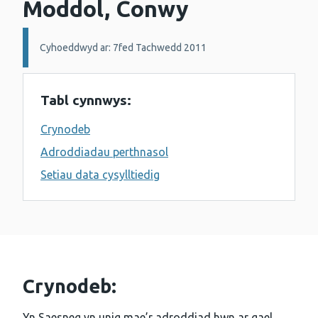
Moddol, Conwy
Manylion:
Cyhoeddwyd ar: 7fed Tachwedd 2011
Tabl cynnwys:
Crynodeb
Adroddiadau perthnasol
Setiau data cysylltiedig
Crynodeb:
Yn Saesneg yn unig mae’r adroddiad hwn ar gael.