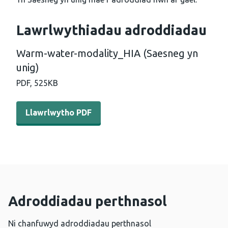
Lawrlwythiadau adroddiadau
Warm-water-modality_HIA (Saesneg yn
unig)
PDF,
525KB
Llawrlwytho PDF - Warm-water-modality_HIA (Saesneg y
Llawrlwytho PDF
Adroddiadau perthnasol
Ni chanfuwyd adroddiadau perthnasol