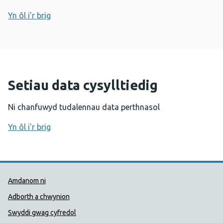
Yn ôl i'r brig
Setiau data cysylltiedig
Ni chanfuwyd tudalennau data perthnasol
Yn ôl i'r brig
Dolenni Cymorth Iechyd Cyhoedd
Amdanom ni
Adborth a chwynion
Swyddi gwag cyfredol