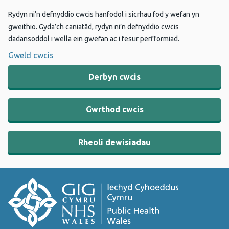
Rydyn ni’n defnyddio cwcis hanfodol i sicrhau fod y wefan yn
gweithio. Gyda’ch caniatâd, rydyn ni’n defnyddio cwcis
dadansoddol i wella ein gwefan ac i fesur perfformiad.
Gweld cwcis
Derbyn cwcis
Gwrthod cwcis
Rheoli dewisiadau