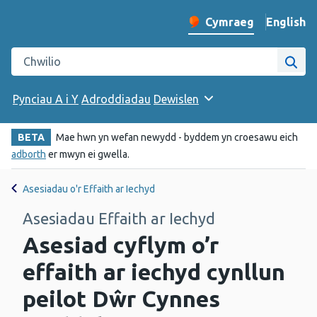
English
– Change 
Cymraeg
Newid iaith y wefan
Chwilio gwefan Iechyd Cyhoeddus Cymru
Chwi
Pynciau A i Y
Adroddiadau
Dewislen
BETA
Mae hwn yn wefan newydd - byddem yn croesawu eich
adborth
er mwyn ei gwella.
Asesiadau o'r Effaith ar Iechyd
Asesiadau Effaith ar Iechyd
Asesiad cyflym o’r
effaith ar iechyd cynllun
peilot Dŵr Cynnes