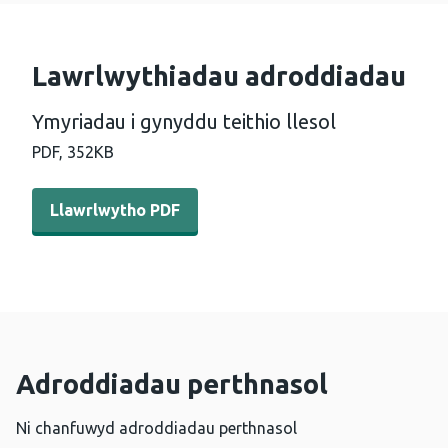
Lawrlwythiadau adroddiadau
Ymyriadau i gynyddu teithio llesol
PDF,
352KB
Llawrlwytho PDF - Ymyriadau i gynyddu teithio llesol (3
Llawrlwytho PDF
Adroddiadau perthnasol
Ni chanfuwyd adroddiadau perthnasol