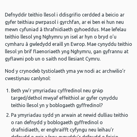
Defnyddir teithio llesol i ddisgrifio cerdded a beicio ar
gyfer teithiau pwrpasol i gyrchfan, ar ei ben ei hun neu
mewn cyfuniad â thrafnidiaeth gyhoeddus. Mae lefelau
teithio llesol yng Nghymru yn isel ar hyn o bryd o’u
cymharu â gwledydd eraill yn Ewrop. Mae cynyddu teithio
llesol yn brif flaenoriaeth yng Nghymru, gan gyfrannu at
gyflawni pob un o saith nod llesiant Cymru.
Nod y crynodeb tystiolaeth yma yw nodi ac archwilio’r
cwestiynau canlynol:
Beth yw’r ymyriadau cyffredinol neu grŵp
targed/dethol mwyaf effeithiol ar gyfer cynyddu
teithio llesol yn y boblogaeth gyffredinol?
Pa ymyriadau sydd yn arwain at newid dulliau teithio
o ran defnydd y boblogaeth gyffredinol o
drafnidiaeth, er enghraifft cyfyngu neu leihau’r