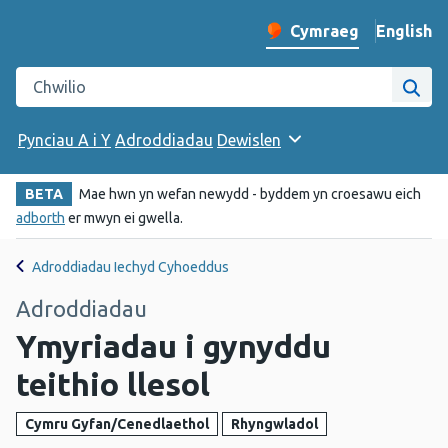
English
– Change 
Cymraeg
Newid iaith y wefan
Chwilio gwefan Iechyd Cyhoeddus Cymru
Chwi
Pynciau A i Y
Adroddiadau
Dewislen
BETA
Mae hwn yn wefan newydd - byddem yn croesawu eich
adborth
er mwyn ei gwella.
Adroddiadau Iechyd Cyhoeddus
Adroddiadau
Ymyriadau i gynyddu
teithio llesol
Cymru Gyfan/Cenedlaethol
Rhyngwladol