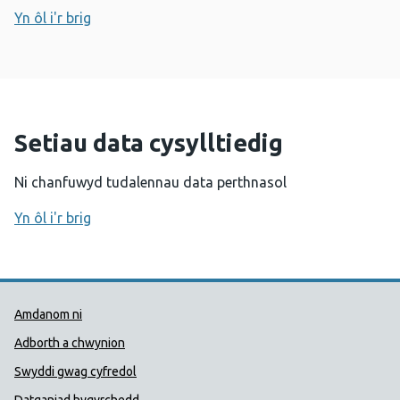
Yn ôl i'r brig
Setiau data cysylltiedig
Ni chanfuwyd tudalennau data perthnasol
Yn ôl i'r brig
Dolenni Cymorth Iechyd Cyhoedd
Amdanom ni
Adborth a chwynion
Swyddi gwag cyfredol