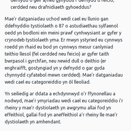
defnydd o geir a/neu gynyddu’r defnydd o feicio,
cerdded neu drafnidiaeth gyhoeddus?
Mae’r datganiadau uchod wedi cael eu llunio gan
ddefnyddio tystiolaeth o 87 o astudiaethau sylfaenol
oedd yn bodloni ein meini prawf cynhwysiant ar gyfer y
crynodeb tystiolaeth yma. Er mwyn ystyried eu cynnwys
roedd yn rhaid eu bod yn cynnwys mesur canlyniad
teithio llesol (fel cerdded neu feicio) ar gyfer taith
bwrpasol i gyrchfan, neu newid dull o deithio (er
enghraifft, gostyngiad yn y defnydd o gar gyda
chynnydd cyfatebol mewn cerdded). Mae’r datganiadau
wedi cael eu categoreiddio yn ôl lleoliad.
Yn seiliedig ar ddata a echdynnwyd o’r ffynonellau a
nodwyd, mae’r ymyriadau wedi cael eu categoreiddio i’r
rheiny y mae’r dystiolaeth yn awgrymu allai fod yn
effeithiol, gallai fod yn aneffeithiol a’r rheiny lle mae’r
dystiolaeth yn amhendant.