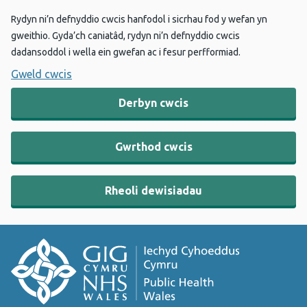
Rydyn ni’n defnyddio cwcis hanfodol i sicrhau fod y wefan yn
gweithio. Gyda’ch caniatâd, rydyn ni’n defnyddio cwcis
dadansoddol i wella ein gwefan ac i fesur perfformiad.
Gweld cwcis
Derbyn cwcis
Gwrthod cwcis
Rheoli dewisiadau