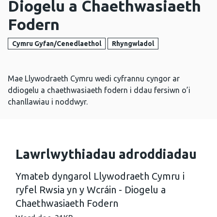
Diogelu a Chaethwasiaeth
Fodern
Cymru Gyfan/Cenedlaethol
Rhyngwladol
Mae Llywodraeth Cymru wedi cyfrannu cyngor ar
ddiogelu a chaethwasiaeth fodern i ddau fersiwn o’i
chanllawiau i noddwyr.
Lawrlwythiadau adroddiadau
Ymateb dyngarol Llywodraeth Cymru i
ryfel Rwsia yn y Wcráin - Diogelu a
Chaethwasiaeth Fodern