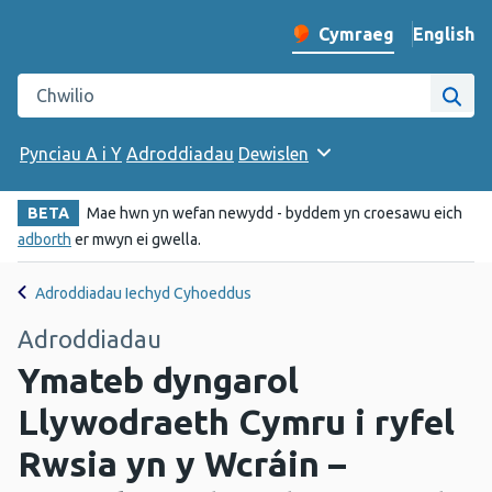
English
– Change 
Cymraeg
Newid iaith y wefan
Chwilio gwefan Iechyd Cyhoeddus Cymru
Chwi
Pynciau A i Y
Adroddiadau
Dewislen
BETA
Mae hwn yn wefan newydd - byddem yn croesawu eich
adborth
er mwyn ei gwella.
Adroddiadau Iechyd Cyhoeddus
Adroddiadau
Ymateb dyngarol
Llywodraeth Cymru i ryfel
Rwsia yn y Wcráin –