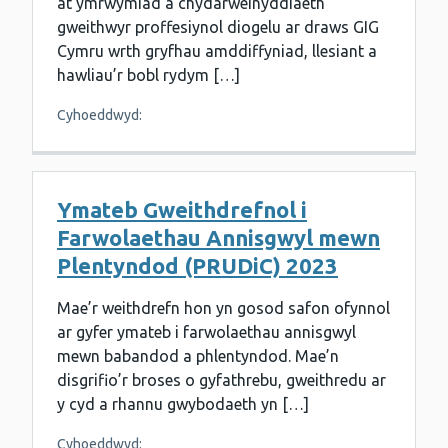
at ymrwymiad a chydarweinyddiaeth
gweithwyr proffesiynol diogelu ar draws GIG
Cymru wrth gryfhau amddiffyniad, llesiant a
hawliau’r bobl rydym […]
Cyhoeddwyd:
Ymateb Gweithdrefnol i
Farwolaethau Annisgwyl mewn
Plentyndod (PRUDiC) 2023
Mae’r weithdrefn hon yn gosod safon ofynnol
ar gyfer ymateb i farwolaethau annisgwyl
mewn babandod a phlentyndod. Mae’n
disgrifio’r broses o gyfathrebu, gweithredu ar
y cyd a rhannu gwybodaeth yn […]
Cyhoeddwyd: