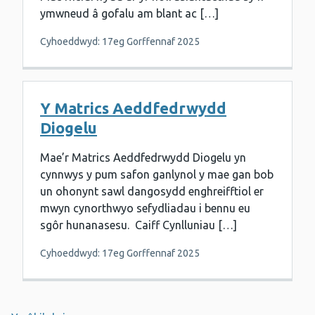
ymwneud â gofalu am blant ac […]
Cyhoeddwyd: 17eg Gorffennaf 2025
Y Matrics Aeddfedrwydd
Diogelu
Mae’r Matrics Aeddfedrwydd Diogelu yn
cynnwys y pum safon ganlynol y mae gan bob
un ohonynt sawl dangosydd enghreifftiol er
mwyn cynorthwyo sefydliadau i bennu eu
sgôr hunanasesu. Caiff Cynlluniau […]
Cyhoeddwyd: 17eg Gorffennaf 2025