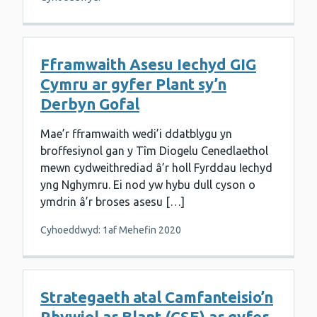
Fframwaith Asesu Iechyd GIG
Cymru ar gyfer Plant sy’n
Derbyn Gofal
Mae’r fframwaith wedi’i ddatblygu yn
broffesiynol gan y Tîm Diogelu Cenedlaethol
mewn cydweithrediad â’r holl Fyrddau Iechyd
yng Nghymru. Ei nod yw hybu dull cyson o
ymdrin â’r broses asesu […]
Cyhoeddwyd: 1af Mehefin 2020
Strategaeth atal Camfanteisio’n
Rhywiol ar Blant (CSE) ar gyfer