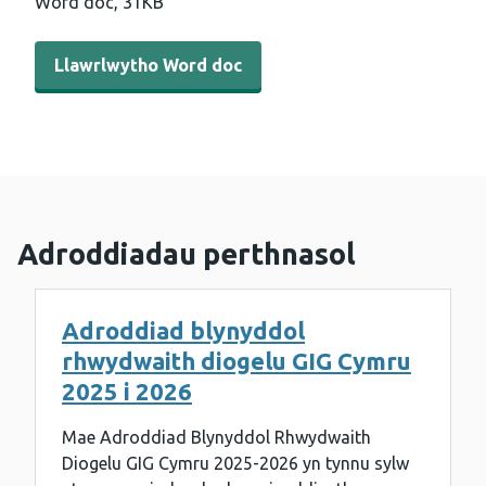
Word doc,
31KB
Llawrlwytho Word doc - Ymateb dyngarol Llywodraeth Cy
Llawrlwytho Word doc
Adroddiadau perthnasol
Adroddiad blynyddol
rhwydwaith diogelu GIG Cymru
2025 i 2026
Mae Adroddiad Blynyddol Rhwydwaith
Diogelu GIG Cymru 2025-2026 yn tynnu sylw