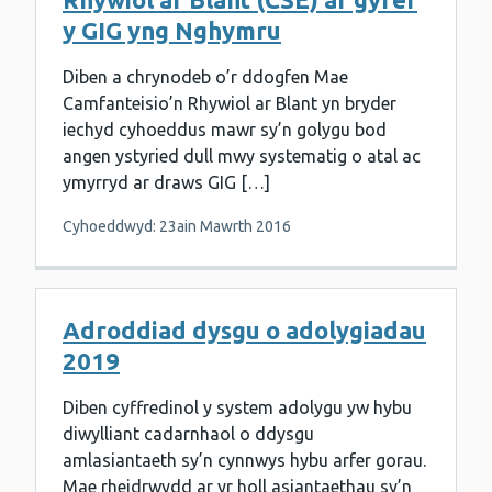
y GIG yng Nghymru
Diben a chrynodeb o’r ddogfen Mae
Camfanteisio’n Rhywiol ar Blant yn bryder
iechyd cyhoeddus mawr sy’n golygu bod
angen ystyried dull mwy systematig o atal ac
ymyrryd ar draws GIG […]
Cyhoeddwyd: 23ain Mawrth 2016
Adroddiad dysgu o adolygiadau
2019
Diben cyffredinol y system adolygu yw hybu
diwylliant cadarnhaol o ddysgu
amlasiantaeth sy’n cynnwys hybu arfer gorau.
Mae rheidrwydd ar yr holl asiantaethau sy’n