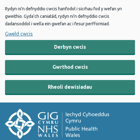
Rydyn ni’n defnyddio cwcis hanfodol i sicrhau fod y wefan yn
gweithio. Gyda’ch caniatâd, rydyn ni’n defnyddio cwcis
dadansoddol i wella ein gwefan ac i fesur perfformiad.
Gweld cwcis
Derbyn cwcis
Gwrthod cwcis
Rheoli dewisiadau