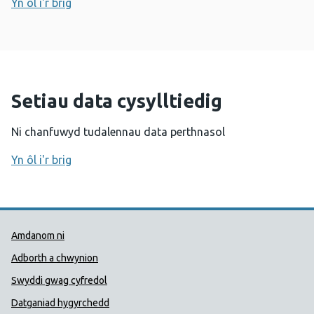
Yn ôl i'r brig
Setiau data cysylltiedig
Ni chanfuwyd tudalennau data perthnasol
Yn ôl i'r brig
Dolenni Cymorth Iechyd Cyhoedd
Amdanom ni
Adborth a chwynion
Swyddi gwag cyfredol
Datganiad hygyrchedd