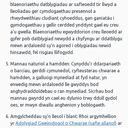
blaenoriaethu datblygiadau ar safleoedd tir llwyd a
lleoliadau ger cymdogaethau presennol a
rhwydweithiau cludiant cyhoeddus, gan ganiatáu i
gymdogaethau y gellir cerdded ynddynt gael eu creu
a’u gwella. Blaenoriaethu egwyddorion creu lleoedd ar
gyfer pob datblygiad newydd a chyfyngu ar ddatblygu
mewn ardaloedd sy’n agored i oblygiadau newid
hinsawdd, fel risgiau llifogydd.
Mannau naturiol a hamdden: Cynyddu’r ddarpariaeth
o barciau, gerddi cymunedol, cyfleusterau chwarae a
hamdden, a galluogi mynediad at fyd natur, yn
enwedig mewn ardaloedd lle gwyddys bod
anghydraddoldebau o ran mynediad. Sicrhau bod
mannau gwyrdd yn cael eu dylunio trwy ddull gydol
oes, er mwyn diwallu anghenion y boblogaeth.
Amgylcheddau sy’n llesol i blant: Rhoi argymhellion
yr
Adolygiad Gweinidogol o Chwarae (safle allanol)
ar