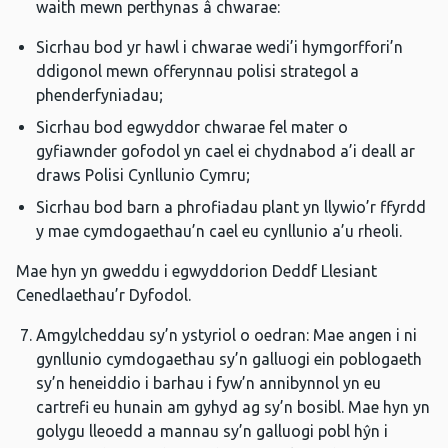
waith mewn perthynas â chwarae:
Sicrhau bod yr hawl i chwarae wedi’i hymgorffori’n
ddigonol mewn offerynnau polisi strategol a
phenderfyniadau;
Sicrhau bod egwyddor chwarae fel mater o
gyfiawnder gofodol yn cael ei chydnabod a’i deall ar
draws Polisi Cynllunio Cymru;
Sicrhau bod barn a phrofiadau plant yn llywio’r ffyrdd
y mae cymdogaethau’n cael eu cynllunio a’u rheoli.
Mae hyn yn gweddu i egwyddorion Deddf Llesiant
Cenedlaethau’r Dyfodol.
Amgylcheddau sy’n ystyriol o oedran: Mae angen i ni
gynllunio cymdogaethau sy’n galluogi ein poblogaeth
sy’n heneiddio i barhau i fyw’n annibynnol yn eu
cartrefi eu hunain am gyhyd ag sy’n bosibl. Mae hyn yn
golygu lleoedd a mannau sy’n galluogi pobl hŷn i