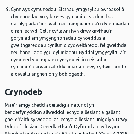
Cynnwys cymunedau: Sicrhau ymgysylltu pwrpasol â
chymunedau yn y broses gynllunio i sicrhau bod
datblygiadau’n diwallu eu hanghenion a’u dymuniadau
o ran iechyd. Gellir cyflawni hyn drwy gryfhau’r
gofyniad am ymgynghoriadau cyhoeddus a
gweithgareddau cynllunio cydweithredol fel gweithdai
neu baneli adolygu dyluniadau. Byddai ymgysylltu â’r
gymuned yng ngham cyn-ymgeisio ceisiadau
cynllunio’n arwain at ddyluniadau mwy cydweithredol
a diwallu anghenion y boblogaeth.
Crynodeb
Mae’r amgylchedd adeiledig a naturiol yn
benderfynyddion allweddol iechyd a llesiant a gallant
gael effaith sylweddol ar iechyd a llesiant unigolyn. Drwy
Ddeddf Llesiant Cenedlaethau’r Dyfodol a chyflwyno
Rheoliadau Asesiadau o’r Effaith ar Iechyd (Cymru) 2025