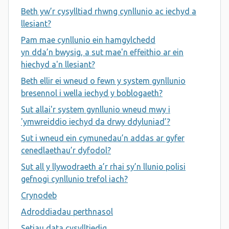
Beth yw’r cysylltiad rhwng cynllunio ac iechyd a
llesiant?
Pam mae cynllunio ein hamgylchedd
yn dda’n bwysig, a sut mae'n effeithio ar ein
hiechyd a'n llesiant?
Beth ellir ei wneud o fewn y system gynllunio
bresennol i wella iechyd y boblogaeth?
Sut allai'r system gynllunio wneud mwy i
'ymwreiddio iechyd da drwy ddyluniad’?
Sut i wneud ein cymunedau’n addas ar gyfer
cenedlaethau’r dyfodol?
Sut all y llywodraeth a’r rhai sy’n llunio polisi
gefnogi cynllunio trefol iach?
Crynodeb
Adroddiadau perthnasol
Setiau data cysylltiedig