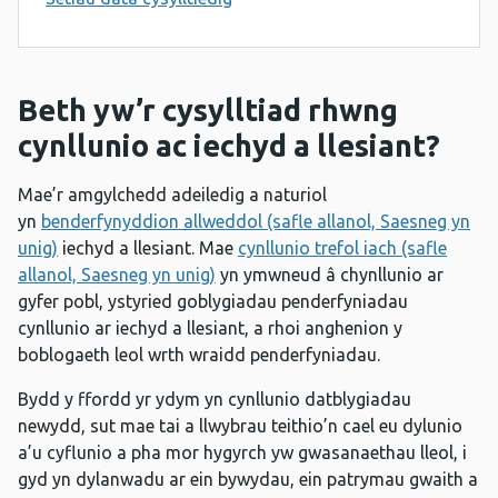
Beth yw’r cysylltiad rhwng
cynllunio ac iechyd a llesiant?
Mae’r amgylchedd adeiledig a naturiol
yn
benderfynyddion allweddol (safle allanol, Saesneg yn
unig)
iechyd a llesiant. Mae
cynllunio trefol iach (safle
allanol, Saesneg yn unig)
yn ymwneud â chynllunio ar
gyfer pobl, ystyried goblygiadau penderfyniadau
cynllunio ar iechyd a llesiant, a rhoi anghenion y
boblogaeth leol wrth wraidd penderfyniadau.
Bydd y ffordd yr ydym yn cynllunio datblygiadau
newydd, sut mae tai a llwybrau teithio’n cael eu dylunio
a’u cyflunio a pha mor hygyrch yw gwasanaethau lleol, i
gyd yn dylanwadu ar ein bywydau, ein patrymau gwaith a