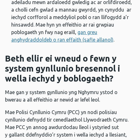
adeiladu mewn ardaloedd gwledig ac ar orlifdiroedd,
a cholli cefn gwlad a mannau gwyrdd, yn cynyddu ar
iechyd corfforol a meddyliol pobl o ran llifogydd a’r
hinsawdd. Mae hyn yn effeithio ar rai grwpiau
poblogaeth yn fwy nag eraill,
gan greu
anghydraddoldeb o ran effaith (safle allanol)
.
Beth ellir ei wneud o fewn y
system gynllunio bresennol i
wella iechyd y boblogaeth?
Mae gan y system gynllunio yng Nghymru ystod o
bwerau a all effeithio ar newid ar lefel leol.
Mae Polisi Cynllunio Cymru (PCC) yn nodi polisïau
cynllunio defnydd tir cenedlaethol Llywodraeth Cymru.
Mae PCC yn annog awdurdodau lleol i ystyried sut
y gallant ddefnyddio’r system i wella iechyd a llesiant,