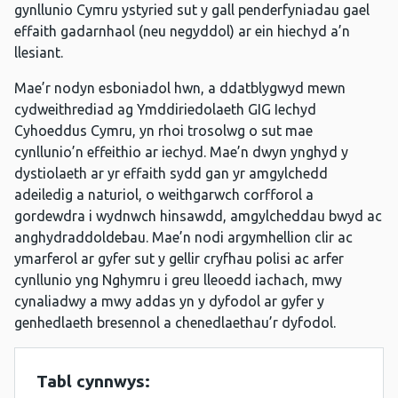
gynllunio Cymru ystyried sut y gall penderfyniadau gael
effaith gadarnhaol (neu negyddol) ar ein hiechyd a’n
llesiant.
Mae’r nodyn esboniadol hwn, a ddatblygwyd mewn
cydweithrediad ag Ymddiriedolaeth GIG Iechyd
Cyhoeddus Cymru, yn rhoi trosolwg o sut mae
cynllunio’n effeithio ar iechyd. Mae’n dwyn ynghyd y
dystiolaeth ar yr effaith sydd gan yr amgylchedd
adeiledig a naturiol, o weithgarwch corfforol a
gordewdra i wydnwch hinsawdd, amgylcheddau bwyd ac
anghydraddoldebau. Mae’n nodi argymhellion clir ac
ymarferol ar gyfer sut y gellir cryfhau polisi ac arfer
cynllunio yng Nghymru i greu lleoedd iachach, mwy
cynaliadwy a mwy addas yn y dyfodol ar gyfer y
genhedlaeth bresennol a chenedlaethau’r dyfodol.
Tabl cynnwys: