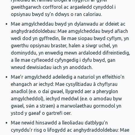
gweithgarwch corfforol ac argaeledd cynyddol i
opsiynau bwyd sy’n ddwys o ran calorïau.
Mae amgylcheddau bwyd yn dylanwadu ar ddeiet ac
anghydraddoldebau: Mae amgylcheddau bwyd afiach
wedi dod yn gyffredin, lle mae siopau bwyd cyflym, yn
gwerthu opsiynau braster, halen a siwgr uchel, yn
dominyddu, yn enwedig mewn ardaloedd difreintiedig,
a lle mae cyfleoedd cyfyngedig i dyfu bwyd, gan
wneud dewisiadau iach yn anoddach.
Mae’r amgylchedd adeiledig a naturiol yn effeithio’n
ehangach ar iechyd: Mae cysylltiadau â chyflyrau
anadlol (e.e. o dai gwael, llygredd aer a pheryglon
amgylcheddol), iechyd meddwl (e.e. o amodau byw
gwael, sŵn a straen) a marwolaethau gormodol yn
ystod y gaeaf o gartrefi oer.
Mae newid hinsawdd a lleoliadau datblygu’n
cynyddu’r risg o lifogydd ac anghydraddoldebau: Mae