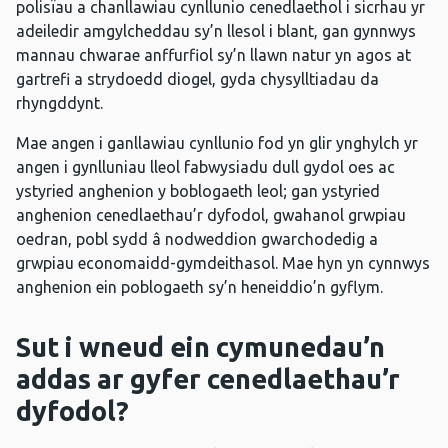
polisïau a chanllawiau cynllunio cenedlaethol i sicrhau yr
adeiledir amgylcheddau sy’n llesol i blant, gan gynnwys
mannau chwarae anffurfiol sy’n llawn natur yn agos at
gartrefi a strydoedd diogel, gyda chysylltiadau da
rhyngddynt.
Mae angen i ganllawiau cynllunio fod yn glir ynghylch yr
angen i gynlluniau lleol fabwysiadu dull gydol oes ac
ystyried anghenion y boblogaeth leol; gan ystyried
anghenion cenedlaethau’r dyfodol, gwahanol grwpiau
oedran, pobl sydd â nodweddion gwarchodedig a
grwpiau economaidd-gymdeithasol. Mae hyn yn cynnwys
anghenion ein poblogaeth sy’n heneiddio’n gyflym.
Sut i wneud ein cymunedau’n
addas ar gyfer cenedlaethau’r
dyfodol?