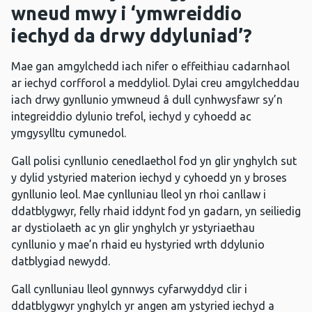
wneud mwy i ‘ymwreiddio
iechyd da drwy ddyluniad’?
Mae gan amgylchedd iach nifer o effeithiau cadarnhaol
ar iechyd corfforol a meddyliol. Dylai creu amgylcheddau
iach drwy gynllunio ymwneud â dull cynhwysfawr sy’n
integreiddio dylunio trefol, iechyd y cyhoedd ac
ymgysylltu cymunedol.
Gall polisi cynllunio cenedlaethol fod yn glir ynghylch sut
y dylid ystyried materion iechyd y cyhoedd yn y broses
gynllunio leol. Mae cynlluniau lleol yn rhoi canllaw i
ddatblygwyr, felly rhaid iddynt fod yn gadarn, yn seiliedig
ar dystiolaeth ac yn glir ynghylch yr ystyriaethau
cynllunio y mae’n rhaid eu hystyried wrth ddylunio
datblygiad newydd.
Gall cynlluniau lleol gynnwys cyfarwyddyd clir i
ddatblygwyr ynghylch yr angen am ystyried iechyd a