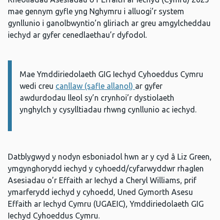
mae gennym gyfle yng Nghymru i alluogi’r system
gynllunio i ganolbwyntio’n gliriach ar greu amgylcheddau
iechyd ar gyfer cenedlaethau’r dyfodol.
Mae Ymddiriedolaeth GIG Iechyd Cyhoeddus Cymru
Gwybodaeth:
wedi creu
canllaw (safle allanol)
ar gyfer
awdurdodau lleol sy’n crynhoi’r dystiolaeth
ynghylch y cysylltiadau rhwng cynllunio ac iechyd.
Datblygwyd y nodyn esboniadol hwn ar y cyd â Liz Green,
ymgynghorydd iechyd y cyhoedd/cyfarwyddwr rhaglen
Asesiadau o’r Effaith ar Iechyd a Cheryl Williams, prif
ymarferydd iechyd y cyhoedd, Uned Gymorth Asesu
Effaith ar Iechyd Cymru (UGAEIC), Ymddiriedolaeth GIG
Iechyd Cyhoeddus Cymru.