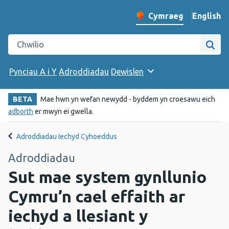
English
– Change 
Cymraeg
Newid iaith y wefan
Chwilio gwefan Iechyd Cyhoeddus Cymru
Chwi
Pynciau A i Y
Adroddiadau
Dewislen
BETA
Mae hwn yn wefan newydd - byddem yn croesawu eich
adborth
er mwyn ei gwella.
Adroddiadau Iechyd Cyhoeddus
Adroddiadau
Sut mae system gynllunio
Cymru’n cael effaith ar
iechyd a llesiant y