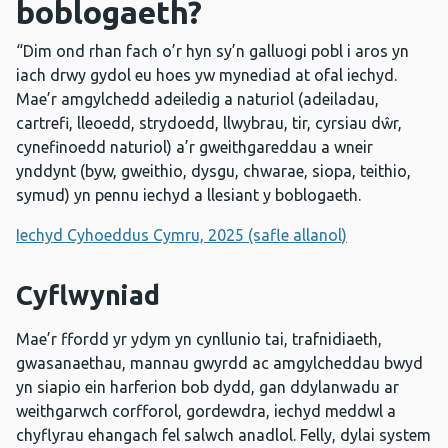
boblogaeth?
“Dim ond rhan fach o’r hyn sy’n galluogi pobl i aros yn
iach drwy gydol eu hoes yw mynediad at ofal iechyd.
Mae’r amgylchedd adeiledig a naturiol (adeiladau,
cartrefi, lleoedd, strydoedd, llwybrau, tir, cyrsiau dŵr,
cynefinoedd naturiol) a’r gweithgareddau a wneir
ynddynt (byw, gweithio, dysgu, chwarae, siopa, teithio,
symud) yn pennu iechyd a llesiant y boblogaeth.
Iechyd Cyhoeddus Cymru, 2025 (safle allanol)
Cyflwyniad
Mae’r ffordd yr ydym yn cynllunio tai, trafnidiaeth,
gwasanaethau, mannau gwyrdd ac amgylcheddau bwyd
yn siapio ein harferion bob dydd, gan ddylanwadu ar
weithgarwch corfforol, gordewdra, iechyd meddwl a
chyflyrau ehangach fel salwch anadlol. Felly, dylai system