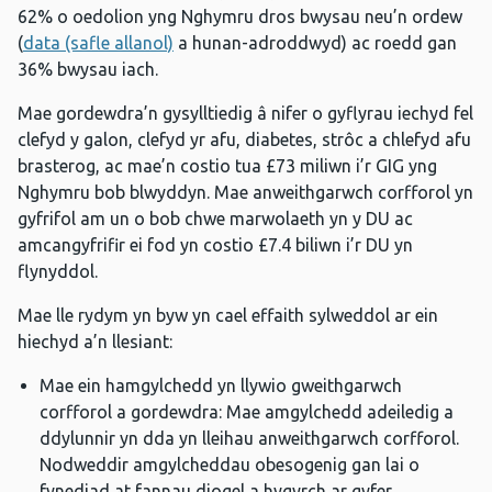
62% o oedolion yng Nghymru dros bwysau neu’n ordew
(
data (safle allanol)
a hunan-adroddwyd) ac roedd gan
36% bwysau iach.
Mae gordewdra’n gysylltiedig â nifer o gyflyrau iechyd fel
clefyd y galon, clefyd yr afu, diabetes, strôc a chlefyd afu
brasterog, ac mae’n costio tua £73 miliwn i’r GIG yng
Nghymru bob blwyddyn. Mae anweithgarwch corfforol yn
gyfrifol am un o bob chwe marwolaeth yn y DU ac
amcangyfrifir ei fod yn costio £7.4 biliwn i’r DU yn
flynyddol.
Mae lle rydym yn byw yn cael effaith sylweddol ar ein
hiechyd a’n llesiant:
Mae ein hamgylchedd yn llywio gweithgarwch
corfforol a gordewdra: Mae amgylchedd adeiledig a
ddylunnir yn dda yn lleihau anweithgarwch corfforol.
Nodweddir amgylcheddau obesogenig gan lai o
fynediad at fannau diogel a hygyrch ar gyfer