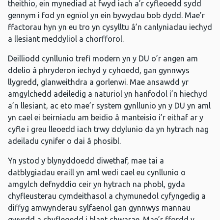
theithio, ein mynediad at fwyd iach a’r cyfleoedd sydd
gennym i fod yn egnïol yn ein bywydau bob dydd. Mae’r
ffactorau hyn yn eu tro yn cysylltu â’n canlyniadau iechyd
a llesiant meddyliol a chorfforol.
Deilliodd cynllunio trefi modern yn y DU o’r angen am
ddelio â phryderon iechyd y cyhoedd, gan gynnwys
llygredd, glanweithdra a gorlenwi. Mae ansawdd yr
amgylchedd adeiledig a naturiol yn hanfodol i’n hiechyd
a’n llesiant, ac eto mae’r system gynllunio yn y DU yn aml
yn cael ei beirniadu am beidio â manteisio i’r eithaf ar y
cyfle i greu lleoedd iach trwy ddylunio da yn hytrach nag
adeiladu cynifer o dai â phosibl.
Yn ystod y blynyddoedd diwethaf, mae tai a
datblygiadau eraill yn aml wedi cael eu cynllunio o
amgylch defnyddio ceir yn hytrach na phobl, gyda
chyfleusterau cymdeithasol a chymunedol cyfyngedig a
diffyg amwynderau sylfaenol gan gynnwys mannau
gwyrdd a chyfleoedd i blant chwarae. Mae’r ffordd y