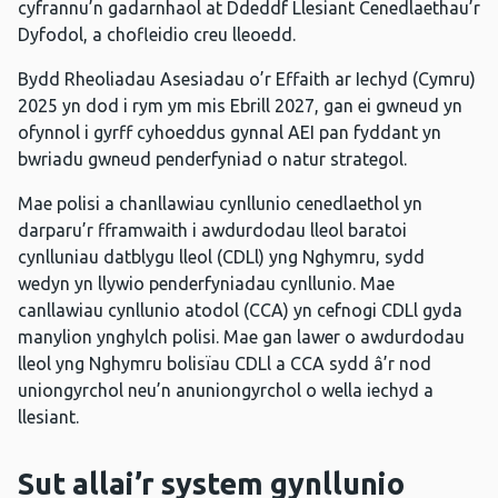
cyfrannu’n gadarnhaol at Ddeddf Llesiant Cenedlaethau’r
Dyfodol, a chofleidio creu lleoedd.
Bydd Rheoliadau Asesiadau o’r Effaith ar Iechyd (Cymru)
2025 yn dod i rym ym mis Ebrill 2027, gan ei gwneud yn
ofynnol i gyrff cyhoeddus gynnal AEI pan fyddant yn
bwriadu gwneud penderfyniad o natur strategol.
Mae polisi a chanllawiau cynllunio cenedlaethol yn
darparu’r fframwaith i awdurdodau lleol baratoi
cynlluniau datblygu lleol (CDLl) yng Nghymru, sydd
wedyn yn llywio penderfyniadau cynllunio. Mae
canllawiau cynllunio atodol (CCA) yn cefnogi CDLl gyda
manylion ynghylch polisi. Mae gan lawer o awdurdodau
lleol yng Nghymru bolisïau CDLl a CCA sydd â’r nod
uniongyrchol neu’n anuniongyrchol o wella iechyd a
llesiant.
Sut allai’r system gynllunio