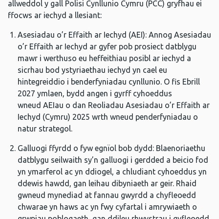
allweddol y gall Polisi Cynllunio Cymru (PCC) gryfhau ei
ffocws ar iechyd a llesiant:
Asesiadau o’r Effaith ar Iechyd (AEI): Annog Asesiadau
o’r Effaith ar Iechyd ar gyfer pob prosiect datblygu
mawr i werthuso eu heffeithiau posibl ar iechyd a
sicrhau bod ystyriaethau iechyd yn cael eu
hintegreiddio i benderfyniadau cynllunio. O fis Ebrill
2027 ymlaen, bydd angen i gyrff cyhoeddus
wneud AEIau o dan Reoliadau Asesiadau o’r Effaith ar
Iechyd (Cymru) 2025 wrth wneud penderfyniadau o
natur strategol.
Galluogi ffyrdd o fyw egnïol bob dydd: Blaenoriaethu
datblygu seilwaith sy’n galluogi i gerdded a beicio fod
yn ymarferol ac yn ddiogel, a chludiant cyhoeddus yn
ddewis hawdd, gan leihau dibyniaeth ar geir. Rhaid
gwneud mynediad at fannau gwyrdd a chyfleoedd
chwarae yn haws ac yn fwy cyfartal i amrywiaeth o
grwpiau poblogaeth, gan ddileu rhwystrau i gyfleoedd