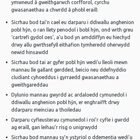
ymwneud â gweithgarwch corfforol, cyrchu
gwasanaethau a chwrdd â phobl eraill:
Sicrhau bod tai’n cael eu darparu i ddiwallu anghenion
pobl hŷn, o ran llety penodol i bobl hŷn, ond wrth greu
‘cartrefi gydol oes’, a’u bod yn amddiffyn eu hiechyd
drwy allu gwrthsefyll eithafion tymheredd oherwydd
newid hinsawdd
Sicrhau bod tai ar gyfer pobl hŷn wedi’u lleoli mewn
mannau lle gallant gerdded, beicio neu ddefnyddio
cludiant cyhoeddus i gyrraedd gwasanaethau a
gweithgareddau
Dylunio mannau gwyrdd ac ardaloedd cymunedol i
ddiwallu anghenion pobl hŷn, er enghraifft drwy
ddarparu meinciau a thoiledau
Darparu cyfleusterau cymunedol i roi’r cyfle i gwrdd
ag eraill, gan leihau’r risg o unigrwydd
Sicrhau bod mannau sy’n ystyriol o ddementia wedi’u