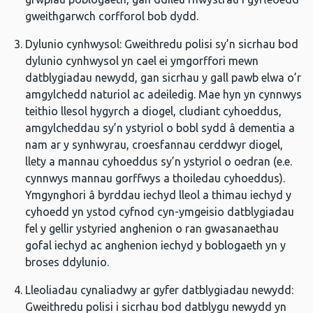
gweithgarwch corfforol bob dydd.
Dylunio cynhwysol: Gweithredu polisi sy’n sicrhau bod
dylunio cynhwysol yn cael ei ymgorffori mewn
datblygiadau newydd, gan sicrhau y gall pawb elwa o’r
amgylchedd naturiol ac adeiledig. Mae hyn yn cynnwys
teithio llesol hygyrch a diogel, cludiant cyhoeddus,
amgylcheddau sy’n ystyriol o bobl sydd â dementia a
nam ar y synhwyrau, croesfannau cerddwyr diogel,
llety a mannau cyhoeddus sy’n ystyriol o oedran (e.e.
cynnwys mannau gorffwys a thoiledau cyhoeddus).
Ymgynghori â byrddau iechyd lleol a thimau iechyd y
cyhoedd yn ystod cyfnod cyn-ymgeisio datblygiadau
fel y gellir ystyried anghenion o ran gwasanaethau
gofal iechyd ac anghenion iechyd y boblogaeth yn y
broses ddylunio.
Lleoliadau cynaliadwy ar gyfer datblygiadau newydd:
Gweithredu polisi i sicrhau bod datblygu newydd yn