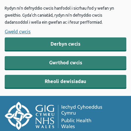
Rydyn ni’n defnyddio cwcis hanfodol i sicrhau fod y wefan yn
gweithio. Gyda’ch caniatâd, rydyn ni’n defnyddio cwcis
dadansoddol i wella ein gwefan ac i fesur perfformiad.
Gweld cwcis
Derbyn cwcis
Gwrthod cwcis
Rheoli dewisiadau