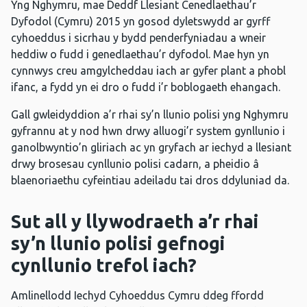
Yng Nghymru, mae Deddf Llesiant Cenedlaethau’r
Dyfodol (Cymru) 2015 yn gosod dyletswydd ar gyrff
cyhoeddus i sicrhau y bydd penderfyniadau a wneir
heddiw o fudd i genedlaethau’r dyfodol. Mae hyn yn
cynnwys creu amgylcheddau iach ar gyfer plant a phobl
ifanc, a fydd yn ei dro o fudd i’r boblogaeth ehangach.
Gall gwleidyddion a’r rhai sy’n llunio polisi yng Nghymru
gyfrannu at y nod hwn drwy alluogi’r system gynllunio i
ganolbwyntio’n gliriach ac yn gryfach ar iechyd a llesiant
drwy brosesau cynllunio polisi cadarn, a pheidio â
blaenoriaethu cyfeintiau adeiladu tai dros ddyluniad da.
Sut all y llywodraeth a’r rhai
sy’n llunio polisi gefnogi
cynllunio trefol iach?
Amlinellodd Iechyd Cyhoeddus Cymru ddeg ffordd