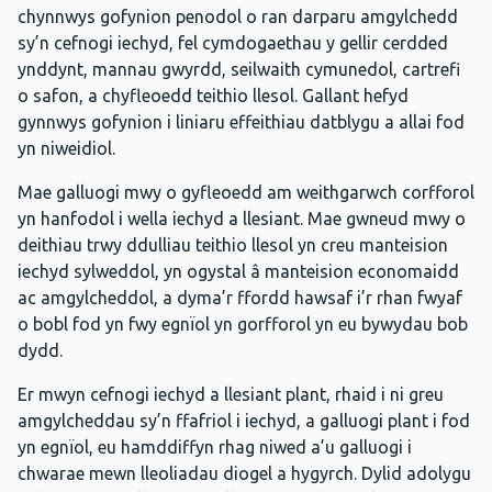
chynnwys gofynion penodol o ran darparu amgylchedd
sy’n cefnogi iechyd, fel cymdogaethau y gellir cerdded
ynddynt, mannau gwyrdd, seilwaith cymunedol, cartrefi
o safon, a chyfleoedd teithio llesol. Gallant hefyd
gynnwys gofynion i liniaru effeithiau datblygu a allai fod
yn niweidiol.
Mae galluogi mwy o gyfleoedd am weithgarwch corfforol
yn hanfodol i wella iechyd a llesiant. Mae gwneud mwy o
deithiau trwy ddulliau teithio llesol yn creu manteision
iechyd sylweddol, yn ogystal â manteision economaidd
ac amgylcheddol, a dyma’r ffordd hawsaf i’r rhan fwyaf
o bobl fod yn fwy egnïol yn gorfforol yn eu bywydau bob
dydd.
Er mwyn cefnogi iechyd a llesiant plant, rhaid i ni greu
amgylcheddau sy’n ffafriol i iechyd, a galluogi plant i fod
yn egnïol, eu hamddiffyn rhag niwed a’u galluogi i
chwarae mewn lleoliadau diogel a hygyrch. Dylid adolygu