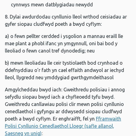
cynnwys mewn datblygiadau newydd
8. Dylai awdurdodau cynllunio lleol wrthod ceisiadau ar
gyfer siopau cludfwyd poeth a bwyd cyflym:
a) o fewn pellter cerdded i ysgolion a mannau eraill lle
mae plant a phobl ifanc yn ymgynnull, oni bai bod y
lleoliad o fewn canol tref dynodedig; neu
b) mewn lleoliadau lle ceir tystiolaeth bod crynhoad o
ddefnyddiau o’r fath yn cael effaith andwyol ar iechyd
lleol, llygredd neu ymddygiad gwrthgymdeithasol
Amgylcheddau bwyd iach: Gweithredu polisïau i annog
sefydlu siopau bwyd iach a chyfleoedd tyfu bwyd.
Gweithredu canllawiau polisi clir mewn polisi cynllunio
cenedlaethol i gyfyngu ar ddwysedd siopau cludfwyd
poeth a bwyd cyflym. Er enghraifft, fel yn
Fframwaith
Polisi Cynllunio Cenedlaethol Lloegr (safle allanol,
Saesneg yn unig)
: