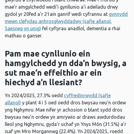
mae’r amgylchedd wedi’i gynllunio a’i adeiladu drwy
gydol yr 20fed a’r 21ain ganrif wedi cyfrannu at
gynnydd
mewn clefydau anhrosglwyddadwy (safle allanol,
Saesneg yn unig)
fel cyflyrau anadlol, dementia a rhai
mathau o ganser.
Pam mae cynllunio ein
hamgylchedd yn dda’n bwysig, a
sut mae’n effeithio ar ein
hiechyd a’n llesiant?
Yn 2024/2025, 27.3% oedd
cyffredinrwydd (safle
allanol)
y plant 4 i 5 oed oedd dros bwysau neu’n ordew
yng Nghymru. Mae nifer yr achosion o blant sydd dros
bwysau neu’n ordew yn amrywio ar draws awdurdodau
lleol yng Nghymru, gyda’r uchaf yn Ynys Môn (31.5%) a’r
isaf ym Mro Morgannwg (22.4%). Yn 2024/2025, roedd