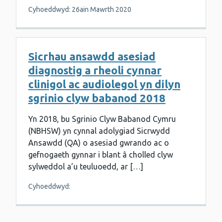
Cyhoeddwyd: 26ain Mawrth 2020
Sicrhau ansawdd asesiad
diagnostig a rheoli cynnar
clinigol ac audiolegol yn dilyn
sgrinio clyw babanod 2018
Yn 2018, bu Sgrinio Clyw Babanod Cymru
(NBHSW) yn cynnal adolygiad Sicrwydd
Ansawdd (QA) o asesiad gwrando ac o
gefnogaeth gynnar i blant â cholled clyw
sylweddol a’u teuluoedd, ar […]
Cyhoeddwyd: