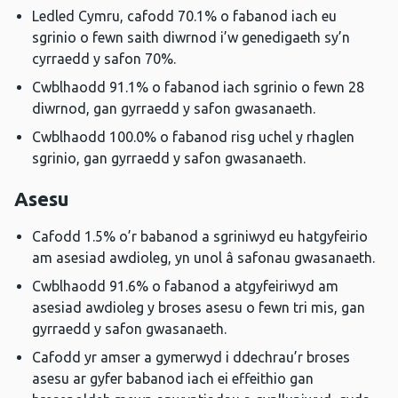
Ledled Cymru, cafodd 70.1% o fabanod iach eu
sgrinio o fewn saith diwrnod i’w genedigaeth sy’n
cyrraedd y safon 70%.
Cwblhaodd 91.1% o fabanod iach sgrinio o fewn 28
diwrnod, gan gyrraedd y safon gwasanaeth.
Cwblhaodd 100.0% o fabanod risg uchel y rhaglen
sgrinio, gan gyrraedd y safon gwasanaeth.
Asesu
Cafodd 1.5% o’r babanod a sgriniwyd eu hatgyfeirio
am asesiad awdioleg, yn unol â safonau gwasanaeth.
Cwblhaodd 91.6% o fabanod a atgyfeiriwyd am
asesiad awdioleg y broses asesu o fewn tri mis, gan
gyrraedd y safon gwasanaeth.
Cafodd yr amser a gymerwyd i ddechrau’r broses
asesu ar gyfer babanod iach ei effeithio gan