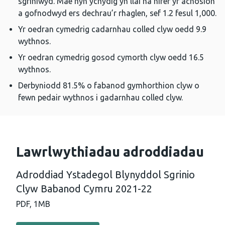
sgriniwyd. Mae hyn ychydig yn llai na nifer yr achosion
a gofnodwyd ers dechrau’r rhaglen, sef 1.2 fesul 1,000.
Yr oedran cymedrig cadarnhau colled clyw oedd 9.9
wythnos.
Yr oedran cymedrig gosod cymorth clyw oedd 16.5
wythnos.
Derbyniodd 81.5% o fabanod gymhorthion clyw o
fewn pedair wythnos i gadarnhau colled clyw.
Lawrlwythiadau adroddiadau
Adroddiad Ystadegol Blynyddol Sgrinio
Clyw Babanod Cymru 2021-22
PDF,
1MB
Llawrlwytho PDF - Adroddiad Ystadegol Blynyddol Sgr