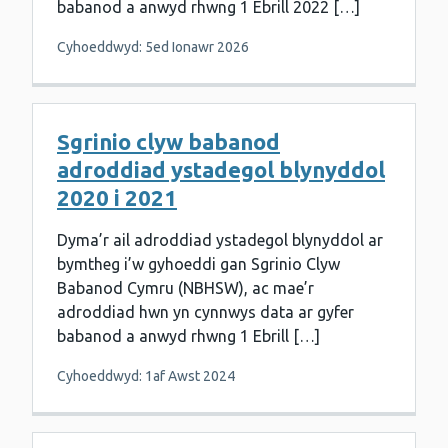
babanod a anwyd rhwng 1 Ebrill 2022 […]
Cyhoeddwyd: 5ed Ionawr 2026
Sgrinio clyw babanod
adroddiad ystadegol blynyddol
2020 i 2021
Dyma’r ail adroddiad ystadegol blynyddol ar
bymtheg i’w gyhoeddi gan Sgrinio Clyw
Babanod Cymru (NBHSW), ac mae’r
adroddiad hwn yn cynnwys data ar gyfer
babanod a anwyd rhwng 1 Ebrill […]
Cyhoeddwyd: 1af Awst 2024