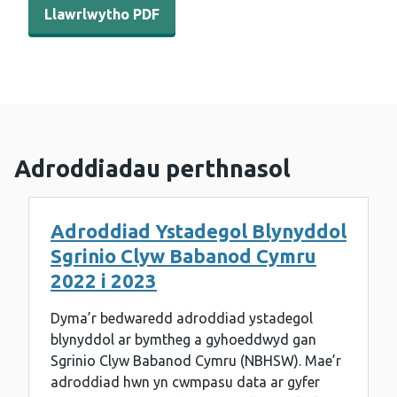
Llawrlwytho PDF
Adroddiadau perthnasol
Adroddiad Ystadegol Blynyddol
Sgrinio Clyw Babanod Cymru
2022 i 2023
Dyma’r bedwaredd adroddiad ystadegol
blynyddol ar bymtheg a gyhoeddwyd gan
Sgrinio Clyw Babanod Cymru (NBHSW). Mae’r
adroddiad hwn yn cwmpasu data ar gyfer