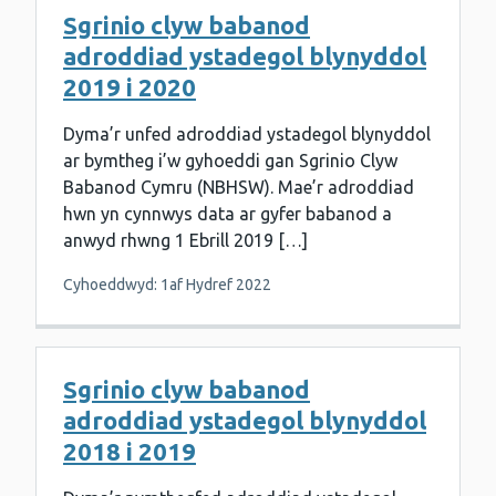
Sgrinio clyw babanod
adroddiad ystadegol blynyddol
2019 i 2020
Dyma’r unfed adroddiad ystadegol blynyddol
ar bymtheg i’w gyhoeddi gan Sgrinio Clyw
Babanod Cymru (NBHSW). Mae’r adroddiad
hwn yn cynnwys data ar gyfer babanod a
anwyd rhwng 1 Ebrill 2019 […]
Cyhoeddwyd: 1af Hydref 2022
Sgrinio clyw babanod
adroddiad ystadegol blynyddol
2018 i 2019