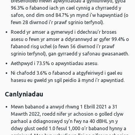
bresenoldeb mewn apwyntiadau a gynlluniwyd, gyda
96.3% o fabanod iach yn cael cynnig a chyrraedd y
safon, ond dim ond 84.7% yn mynd i’w hapwyntiad (o
fewn 28 diwrnod i’r prawf sgrinio terfynol).
Roedd yr amser a gymerwyd i ddechrau’r broses
asesu o fewn yr amser a ddyrannwyd ar gyfer 99.4% o
fabanod risg uchel (o fewn 56 diwrnod i’r prawf
sgrinio terfynol), gan gyrraedd y safonau gwasanaeth.
Aethpwyd i 73.5% o apwyntiadau asesu.
Ni chafodd 3.6% o fabanod a atgyfeiriwyd i gael eu
hasesu eu gweld yn sgil peidio â mynd i’r apwyntiad.
Canlyniadau
Mewn babanod a anwyd rhwng 1 Ebrill 2021 a 31
Mawrth 2022, roedd nifer yr achosion o golled clyw
parhaol a ddiagnoswyd sy’n fwy na 40 dBHL yn y
ddwy glust oedd 1.0 fesul 1,000 o’r babanod hynny a