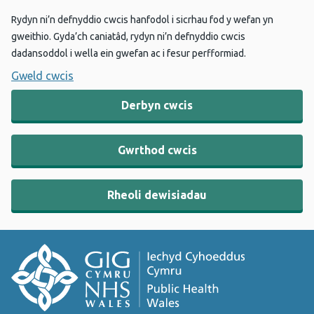
Rydyn ni’n defnyddio cwcis hanfodol i sicrhau fod y wefan yn
gweithio. Gyda’ch caniatâd, rydyn ni’n defnyddio cwcis
dadansoddol i wella ein gwefan ac i fesur perfformiad.
Gweld cwcis
Derbyn cwcis
Gwrthod cwcis
Rheoli dewisiadau