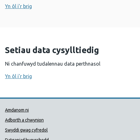
Yn ôl i'r brig
Setiau data cysylltiedig
Ni chanfuwyd tudalennau data perthnasol
Yn ôl i'r brig
Dolenni Cymorth Iechyd Cyhoedd
Amdanom ni
Adborth a chwynion
Swyddi gwag cyfredol