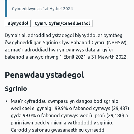
Manylion:
Cyhoeddwyd ar: 1af Hydref 2024
Blynyddol
Cymru Gyfan/Cenedlaethol
Dyma’r ail adroddiad ystadegol blynyddol ar bymtheg
i’w gyhoeddi gan Sgrinio Clyw Babanod Cymru (NBHSW),
ac mae’r adroddiad hwn yn cynnwys data ar gyfer
babanod a anwyd rhwng 1 Ebrill 2021 a 31 Mawrth 2022.
Penawdau ystadegol
Sgrinio
Mae’r cyfraddau cwmpasu yn dangos bod sgrinio
wedi cael ei gynnig i 99.9% o fabanod cymwys (29,487)
gyda 99.0% o fabanod cymwys wedi’u profi (29,180) a
phrin iawn oedd y rhieni a wrthododd y sgrinio.
Cafodd y safonau gwasanaeth eu cyrraedd.