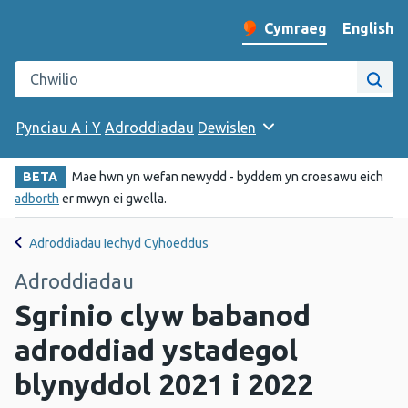
English
– Change 
Cymraeg
Newid iaith y wefan
Chwilio gwefan Iechyd Cyhoeddus Cymru
Chwi
Pynciau A i Y
Adroddiadau
Dewislen
BETA
Mae hwn yn wefan newydd - byddem yn croesawu eich
adborth
er mwyn ei gwella.
Adroddiadau Iechyd Cyhoeddus
Adroddiadau
Sgrinio clyw babanod
adroddiad ystadegol
blynyddol 2021 i 2022