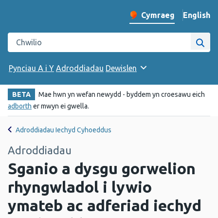
English
– Change 
Cymraeg
Newid iaith y wefan
Chwilio gwefan Iechyd Cyhoeddus Cymru
Chwi
Pynciau A i Y
Adroddiadau
Dewislen
BETA
Mae hwn yn wefan newydd - byddem yn croesawu eich
adborth
er mwyn ei gwella.
Adroddiadau Iechyd Cyhoeddus
Adroddiadau
Sganio a dysgu gorwelion
rhyngwladol i lywio
ymateb ac adferiad iechyd