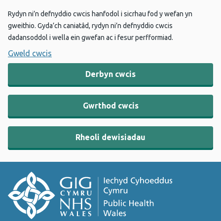
Rydyn ni’n defnyddio cwcis hanfodol i sicrhau fod y wefan yn
gweithio. Gyda’ch caniatâd, rydyn ni’n defnyddio cwcis
dadansoddol i wella ein gwefan ac i fesur perfformiad.
Gweld cwcis
Derbyn cwcis
Gwrthod cwcis
Rheoli dewisiadau