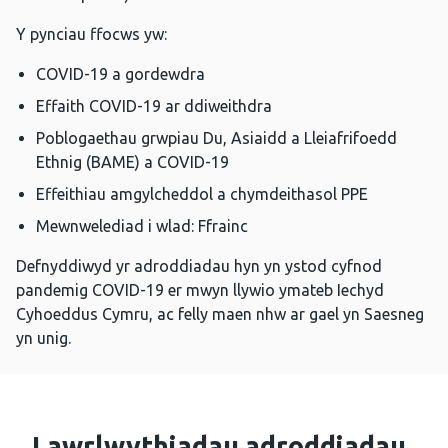
Y pynciau ffocws yw:
COVID-19 a gordewdra
Effaith COVID-19 ar ddiweithdra
Poblogaethau grwpiau Du, Asiaidd a Lleiafrifoedd
Ethnig (BAME) a COVID-19
Effeithiau amgylcheddol a chymdeithasol PPE
Mewnwelediad i wlad: Ffrainc
Defnyddiwyd yr adroddiadau hyn yn ystod cyfnod
pandemig COVID-19 er mwyn llywio ymateb Iechyd
Cyhoeddus Cymru, ac felly maen nhw ar gael yn Saesneg
yn unig.
Lawrlwythiadau adroddiadau