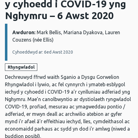
y cyhoedd i COVID-19 yng
Nghymru – 6 Awst 2020
Awduron:
Manylion:
Mark Bellis, Mariana Dyakova, Lauren
Couzens (née Ellis)
Cyhoeddwyd ar: 6ed Awst 2020
Rhyngwladol
Dechreuwyd ffrwd waith Sganio a Dysgu Gorwelion
Rhyngwladol i lywio, ac fel cynnyrch i ymateb esblygol
iechyd y cyhoedd i COVID-19 a’r cynlluniau adferiad yng
Nghymru. Mae’n canolbwyntio ar dystiolaeth ryngwladol
COVID-19, profiad, mesurau ac ymagweddau pontio /
adferiad, er mwyn deall ac archwilio atebion ar gyfer
mynd i’r afael â’r effeithiau iechyd, lles, cymdeithasol ac
economaidd parhaus ac sydd yn dod i’r amlwg (niwed a
buddion posibl).