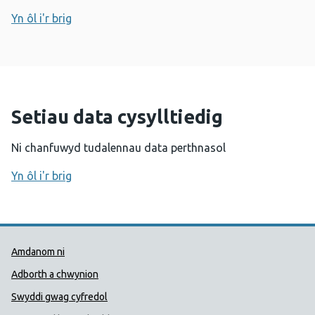
Yn ôl i'r brig
Setiau data cysylltiedig
Ni chanfuwyd tudalennau data perthnasol
Yn ôl i'r brig
Dolenni Cymorth Iechyd Cyhoedd
Amdanom ni
Adborth a chwynion
Swyddi gwag cyfredol