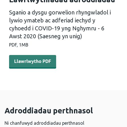
Sganio a dysgu gorwelion rhyngwladol i
lywio ymateb ac adferiad iechyd y
cyhoedd i COVID-19 yng Nghymru - 6
Awst 2020 (Saesneg yn unig)
PDF,
1MB
Llawrlwytho PDF - Sganio a dysgu gorwelion rhyngwladol
Llawrlwytho PDF
Adroddiadau perthnasol
Ni chanfuwyd adroddiadau perthnasol