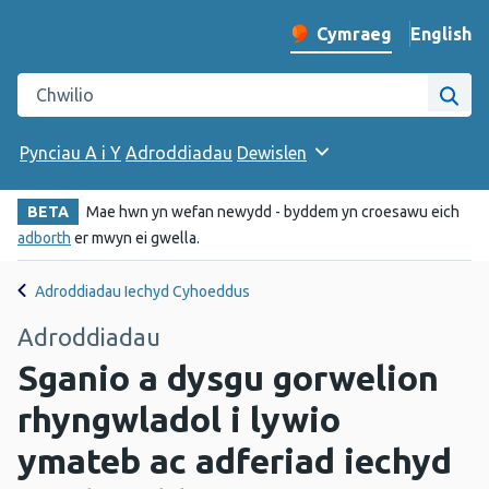
English
– Change 
Cymraeg
Newid iaith y wefan
Chwilio gwefan Iechyd Cyhoeddus Cymru
Chwi
Pynciau A i Y
Adroddiadau
Dewislen
BETA
Mae hwn yn wefan newydd - byddem yn croesawu eich
adborth
er mwyn ei gwella.
Adroddiadau Iechyd Cyhoeddus
Adroddiadau
Sganio a dysgu gorwelion
rhyngwladol i lywio
ymateb ac adferiad iechyd