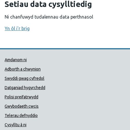
Setiau data cysylltiedig
Ni chanfuwyd tudalennau data perthnasol
Yn ôl i'r brig
Dolenni Cymorth Iechyd Cyhoedd
Amdanom ni
Adborth a chwynion
Swyddi gwag cyfredol
Datganiad hygyrchedd
Polisi preifatrwydd
Gwybodaeth cwcis
Telerau defnyddio
Cysylltu â ni