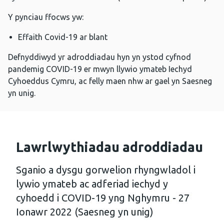
Y pynciau ffocws yw:
Effaith Covid-19 ar blant
Defnyddiwyd yr adroddiadau hyn yn ystod cyfnod
pandemig COVID-19 er mwyn llywio ymateb Iechyd
Cyhoeddus Cymru, ac felly maen nhw ar gael yn Saesneg
yn unig.
Lawrlwythiadau adroddiadau
Sganio a dysgu gorwelion rhyngwladol i
lywio ymateb ac adferiad iechyd y
cyhoedd i COVID-19 yng Nghymru - 27
Ionawr 2022 (Saesneg yn unig)