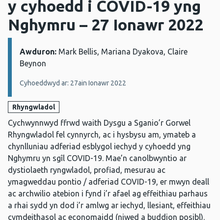
y cyhoedd i COVID-19 yng
Nghymru – 27 Ionawr 2022
Awduron:
Manylion:
Mark Bellis, Mariana Dyakova, Claire
Beynon
Cyhoeddwyd ar: 27ain Ionawr 2022
Rhyngwladol
Cychwynnwyd ffrwd waith Dysgu a Sganio’r Gorwel
Rhyngwladol fel cynnyrch, ac i hysbysu am, ymateb a
chynlluniau adferiad esblygol iechyd y cyhoedd yng
Nghymru yn sgîl COVID-19. Mae’n canolbwyntio ar
dystiolaeth ryngwladol, profiad, mesurau ac
ymagweddau pontio / adferiad COVID-19, er mwyn deall
ac archwilio atebion i fynd i’r afael ag effeithiau parhaus
a rhai sydd yn dod i’r amlwg ar iechyd, llesiant, effeithiau
cymdeithasol ac economaidd (niwed a buddion posibl).