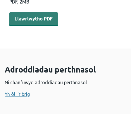
PDF,
2MB
Llawrlwytho PDF - Sganio a dysgu gorwelion rhyngwladol
Llawrlwytho PDF
Adroddiadau perthnasol
Ni chanfuwyd adroddiadau perthnasol
Yn ôl i'r brig