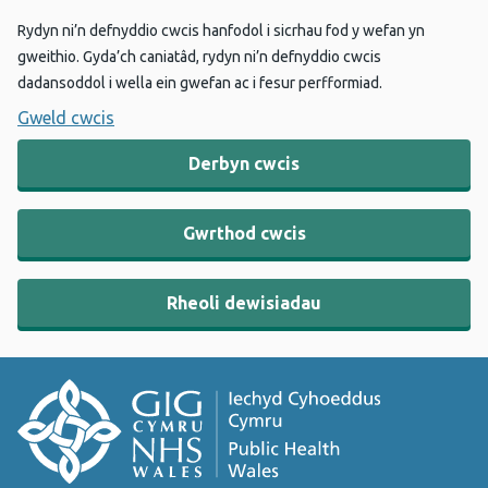
Rydyn ni’n defnyddio cwcis hanfodol i sicrhau fod y wefan yn
gweithio. Gyda’ch caniatâd, rydyn ni’n defnyddio cwcis
dadansoddol i wella ein gwefan ac i fesur perfformiad.
Gweld cwcis
Derbyn cwcis
Gwrthod cwcis
Rheoli dewisiadau