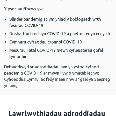
Y pynciau ffocws yw:
Blinder pandemig ac ymlyniad y boblogaeth wrth
fesurau COVID-19
Dosbarthu brechlyn COVID-19 a phetruster yn ei gylch
Cymharu cyfraddau cronnol COVID-19
Mesurau i atal COVID-19 mewn cyfleusterau gofal
tymor hir
Defnyddiwyd yr adroddiadau hyn yn ystod cyfnod
pandemig COVID-19 er mwyn llywio ymateb Iechyd
Cyhoeddus Cymru, ac felly maen nhw ar gael yn Saesneg
yn unig.
Lawrlwythiadau adroddiadau