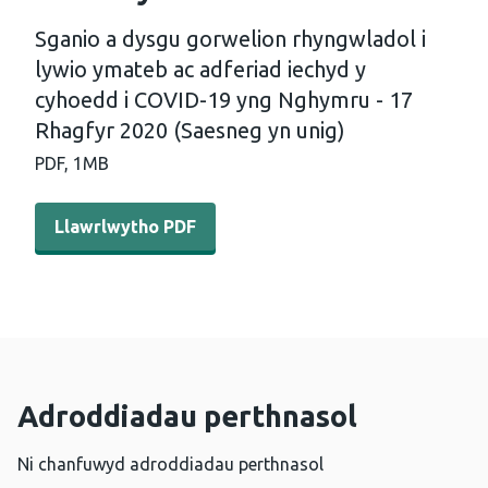
Sganio a dysgu gorwelion rhyngwladol i
lywio ymateb ac adferiad iechyd y
cyhoedd i COVID-19 yng Nghymru - 17
Rhagfyr 2020 (Saesneg yn unig)
PDF,
1MB
Llawrlwytho PDF - Sganio a dysgu gorwelion rhyngwladol
Llawrlwytho PDF
Adroddiadau perthnasol
Ni chanfuwyd adroddiadau perthnasol