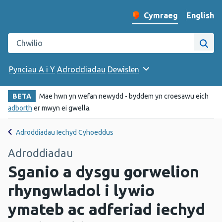
English
– Change 
Cymraeg
Newid iaith y wefan
Chwilio gwefan Iechyd Cyhoeddus Cymru
Chwi
Pynciau A i Y
Adroddiadau
Dewislen
BETA
Mae hwn yn wefan newydd - byddem yn croesawu eich
adborth
er mwyn ei gwella.
Adroddiadau Iechyd Cyhoeddus
Adroddiadau
Sganio a dysgu gorwelion
rhyngwladol i lywio
ymateb ac adferiad iechyd