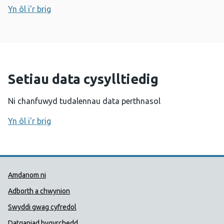
Yn ôl i'r brig
Setiau data cysylltiedig
Ni chanfuwyd tudalennau data perthnasol
Yn ôl i'r brig
Dolenni Cymorth Iechyd Cyhoedd
Amdanom ni
Adborth a chwynion
Swyddi gwag cyfredol
Datganiad hygyrchedd