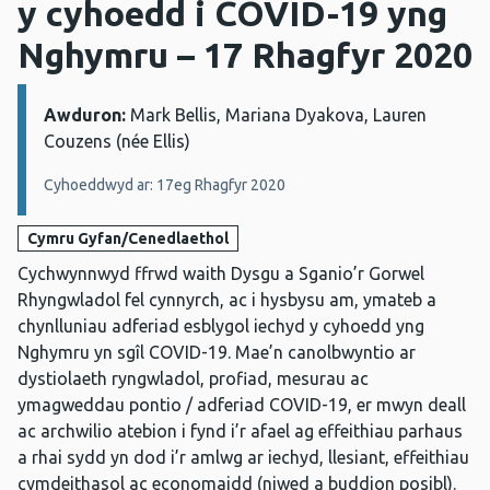
y cyhoedd i COVID-19 yng
Nghymru – 17 Rhagfyr 2020
Awduron:
Manylion:
Mark Bellis, Mariana Dyakova, Lauren
Couzens (née Ellis)
Cyhoeddwyd ar: 17eg Rhagfyr 2020
Cymru Gyfan/Cenedlaethol
Cychwynnwyd ffrwd waith Dysgu a Sganio’r Gorwel
Rhyngwladol fel cynnyrch, ac i hysbysu am, ymateb a
chynlluniau adferiad esblygol iechyd y cyhoedd yng
Nghymru yn sgîl COVID-19. Mae’n canolbwyntio ar
dystiolaeth ryngwladol, profiad, mesurau ac
ymagweddau pontio / adferiad COVID-19, er mwyn deall
ac archwilio atebion i fynd i’r afael ag effeithiau parhaus
a rhai sydd yn dod i’r amlwg ar iechyd, llesiant, effeithiau
cymdeithasol ac economaidd (niwed a buddion posibl).