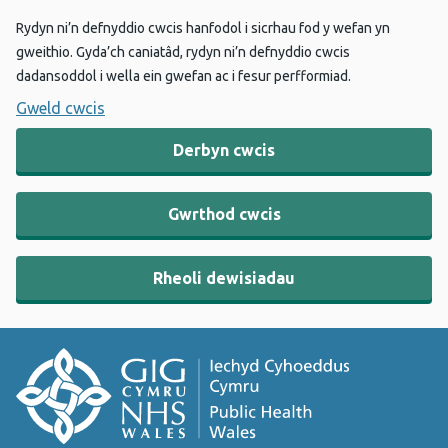
Rydyn ni’n defnyddio cwcis hanfodol i sicrhau fod y wefan yn
gweithio. Gyda’ch caniatâd, rydyn ni’n defnyddio cwcis
dadansoddol i wella ein gwefan ac i fesur perfformiad.
Gweld cwcis
Derbyn cwcis
Gwrthod cwcis
Rheoli dewisiadau