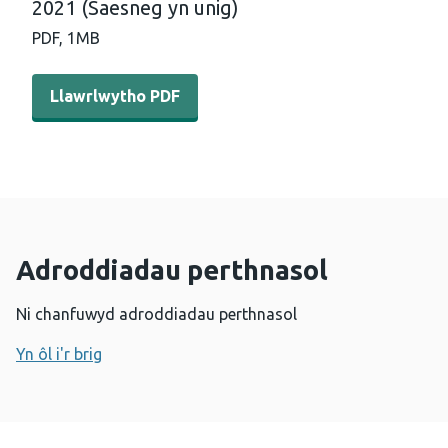
2021 (Saesneg yn unig)
PDF,
1MB
Llawrlwytho PDF - Sganio a dysgu gorwelion rhyngwladol
Llawrlwytho PDF
Adroddiadau perthnasol
Ni chanfuwyd adroddiadau perthnasol
Yn ôl i'r brig