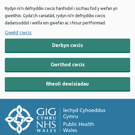
Rydyn ni’n defnyddio cwcis hanfodol i sicrhau fod y wefan yn
gweithio. Gyda’ch caniatâd, rydyn ni’n defnyddio cwcis
dadansoddol i wella ein gwefan ac i fesur perfformiad.
Gweld cwcis
Derbyn cwcis
Gwrthod cwcis
Rheoli dewisiadau