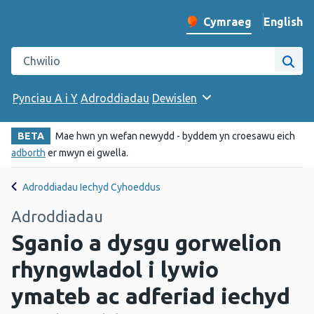
English
– Change 
Cymraeg
Newid iaith y wefan
Chwilio gwefan Iechyd Cyhoeddus Cymru
Chwi
Pynciau A i Y
Adroddiadau
Dewislen
BETA
Mae hwn yn wefan newydd - byddem yn croesawu eich
adborth
er mwyn ei gwella.
Adroddiadau Iechyd Cyhoeddus
Adroddiadau
Sganio a dysgu gorwelion
rhyngwladol i lywio
ymateb ac adferiad iechyd