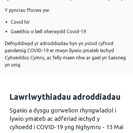
Y pynciau ffocws yw:
Covid hir
Gweithio o bell oherwydd Covid-19
Defnyddiwyd yr adroddiadau hyn yn ystod cyfnod
pandemig COVID-19 er mwyn llywio ymateb Iechyd
Cyhoeddus Cymru, ac felly maen nhw ar gael yn Saesneg
yn unig.
Lawrlwythiadau adroddiadau
Sganio a dysgu gorwelion rhyngwladol i
lywio ymateb ac adferiad iechyd y
cyhoedd i COVID-19 yng Nghymru - 13 Mai