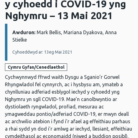
y cyhoedd i COVID-19 yng
Nghymru – 13 Mai 2021
Awduron:
Manylion:
Mark Bellis, Mariana Dyakova, Anna
Stielke
Cyhoeddwyd ar: 13eg Mai 2021
Cymru Gyfan/Cenedlaethol
Cychwynnwyd ffrwd waith Dysgu a Sganio’r Gorwel
Rhyngwladol fel cynnyrch, ac i hysbysu am, ymateb a
chynlluniau adferiad esblygol iechyd y cyhoedd yng
Nghymru yn sgîl COVID-19. Mae’n canolbwyntio ar
dystiolaeth ryngwladol, profiad, mesurau ac
ymagweddau pontio/adferiad COVID-19, er mwyn deall
ac archwilio atebion i fynd i’r afael ag effeithiau parhaus
a rhai sydd yn dod i’r amlwg ar iechyd, llesiant, effeithiau
cymdeithasol ac economaidd (niwed a buddion posibl).