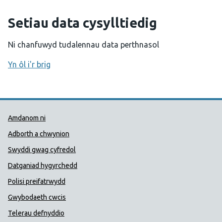
Setiau data cysylltiedig
Ni chanfuwyd tudalennau data perthnasol
Yn ôl i'r brig
Dolenni Cymorth Iechyd Cyhoedd
Amdanom ni
Adborth a chwynion
Swyddi gwag cyfredol
Datganiad hygyrchedd
Polisi preifatrwydd
Gwybodaeth cwcis
Telerau defnyddio