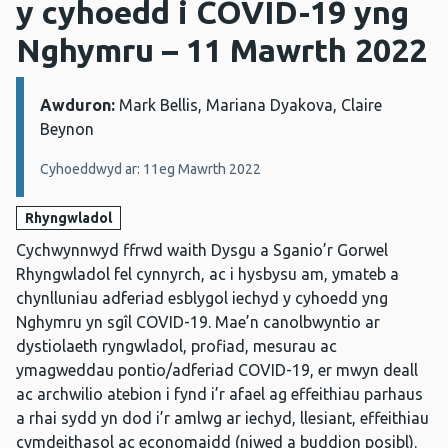
y cyhoedd i COVID-19 yng
Nghymru – 11 Mawrth 2022
Awduron:
Manylion:
Mark Bellis, Mariana Dyakova, Claire
Beynon
Cyhoeddwyd ar: 11eg Mawrth 2022
Rhyngwladol
Cychwynnwyd ffrwd waith Dysgu a Sganio’r Gorwel
Rhyngwladol fel cynnyrch, ac i hysbysu am, ymateb a
chynlluniau adferiad esblygol iechyd y cyhoedd yng
Nghymru yn sgîl COVID-19. Mae’n canolbwyntio ar
dystiolaeth ryngwladol, profiad, mesurau ac
ymagweddau pontio/adferiad COVID-19, er mwyn deall
ac archwilio atebion i fynd i’r afael ag effeithiau parhaus
a rhai sydd yn dod i’r amlwg ar iechyd, llesiant, effeithiau
cymdeithasol ac economaidd (niwed a buddion posibl).