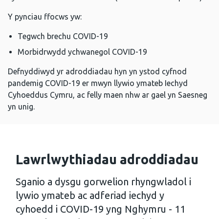
Y pynciau ffocws yw:
Tegwch brechu COVID-19
Morbidrwydd ychwanegol COVID-19
Defnyddiwyd yr adroddiadau hyn yn ystod cyfnod
pandemig COVID-19 er mwyn llywio ymateb Iechyd
Cyhoeddus Cymru, ac felly maen nhw ar gael yn Saesneg
yn unig.
Lawrlwythiadau adroddiadau
Sganio a dysgu gorwelion rhyngwladol i
lywio ymateb ac adferiad iechyd y
cyhoedd i COVID-19 yng Nghymru - 11