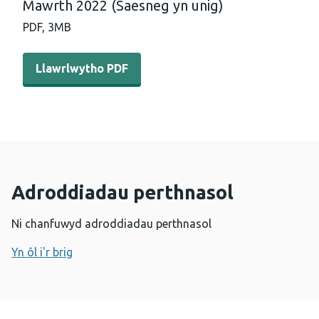
Mawrth 2022 (Saesneg yn unig)
PDF,
3MB
Llawrlwytho PDF - Sganio a dysgu gorwelion rhyngwlado
Llawrlwytho PDF
Adroddiadau perthnasol
Ni chanfuwyd adroddiadau perthnasol
Yn ôl i'r brig