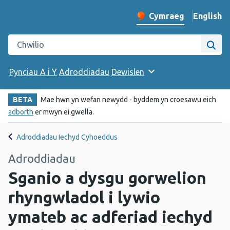
English
– Change 
Cymraeg
Newid iaith y wefan
Chwilio gwefan Iechyd Cyhoeddus Cymru
Chwi
Pynciau A i Y
Adroddiadau
Dewislen
BETA
Mae hwn yn wefan newydd - byddem yn croesawu eich
adborth
er mwyn ei gwella.
Adroddiadau Iechyd Cyhoeddus
Adroddiadau
Sganio a dysgu gorwelion
rhyngwladol i lywio
ymateb ac adferiad iechyd