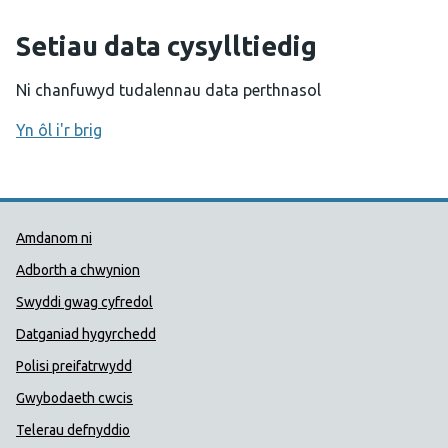
Setiau data cysylltiedig
Ni chanfuwyd tudalennau data perthnasol
Yn ôl i'r brig
Dolenni Cymorth Iechyd Cyhoedd
Amdanom ni
Adborth a chwynion
Swyddi gwag cyfredol
Datganiad hygyrchedd
Polisi preifatrwydd
Gwybodaeth cwcis
Telerau defnyddio