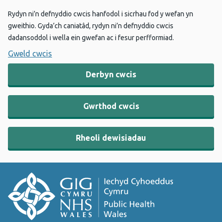
Rydyn ni’n defnyddio cwcis hanfodol i sicrhau fod y wefan yn
gweithio. Gyda’ch caniatâd, rydyn ni’n defnyddio cwcis
dadansoddol i wella ein gwefan ac i fesur perfformiad.
Gweld cwcis
Derbyn cwcis
Gwrthod cwcis
Rheoli dewisiadau