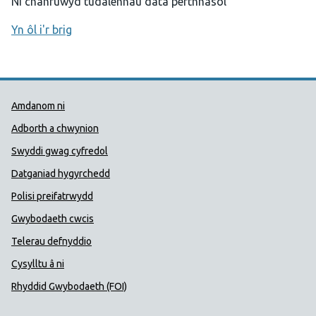
Ni chanfuwyd tudalennau data perthnasol
Yn ôl i'r brig
Dolenni Cymorth Iechyd Cyhoedd
Amdanom ni
Adborth a chwynion
Swyddi gwag cyfredol
Datganiad hygyrchedd
Polisi preifatrwydd
Gwybodaeth cwcis
Telerau defnyddio
Cysylltu â ni
Rhyddid Gwybodaeth (FOI)