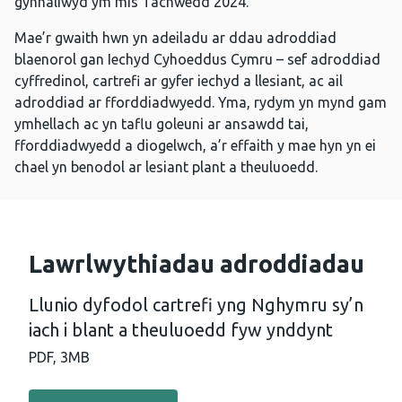
gynhaliwyd ym mis Tachwedd 2024.
Mae’r gwaith hwn yn adeiladu ar ddau adroddiad
blaenorol gan Iechyd Cyhoeddus Cymru – sef adroddiad
cyffredinol, cartrefi ar gyfer iechyd a llesiant, ac ail
adroddiad ar fforddiadwyedd. Yma, rydym yn mynd gam
ymhellach ac yn taflu goleuni ar ansawdd tai,
fforddiadwyedd a diogelwch, a’r effaith y mae hyn yn ei
chael yn benodol ar lesiant plant a theuluoedd.
Lawrlwythiadau adroddiadau
Llunio dyfodol cartrefi yng Nghymru sy’n
iach i blant a theuluoedd fyw ynddynt
PDF,
3MB
Llawrlwytho PDF - Llunio dyfodol cartrefi yng Nghymru s