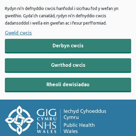
Rydyn ni’n defnyddio cwcis hanfodol i sicrhau fod y wefan yn
gweithio. Gyda’ch caniatâd, rydyn ni’n defnyddio cwcis
dadansoddol i wella ein gwefan ac i fesur perfformiad.
Gweld cwcis
Derbyn cwcis
Gwrthod cwcis
Rheoli dewisiadau