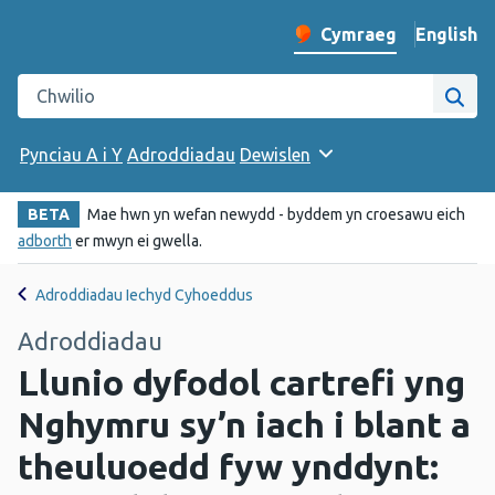
English
– Change 
Cymraeg
Newid iaith y wefan
Chwilio gwefan Iechyd Cyhoeddus Cymru
Chwi
Pynciau A i Y
Adroddiadau
Dewislen
BETA
Mae hwn yn wefan newydd - byddem yn croesawu eich
adborth
er mwyn ei gwella.
Adroddiadau Iechyd Cyhoeddus
Adroddiadau
Llunio dyfodol cartrefi yng
Nghymru sy’n iach i blant a
theuluoedd fyw ynddynt: