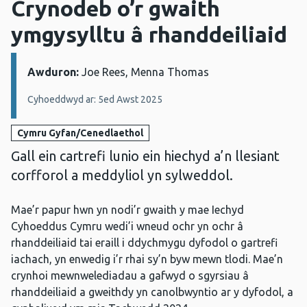
Crynodeb o’r gwaith
ymgysylltu â rhanddeiliaid
Awduron:
Manylion:
Joe Rees, Menna Thomas
Cyhoeddwyd ar: 5ed Awst 2025
Cymru Gyfan/Cenedlaethol
Gall ein cartrefi lunio ein hiechyd a’n llesiant
corfforol a meddyliol yn sylweddol.
Mae’r papur hwn yn nodi’r gwaith y mae Iechyd
Cyhoeddus Cymru wedi’i wneud ochr yn ochr â
rhanddeiliaid tai eraill i ddychmygu dyfodol o gartrefi
iachach, yn enwedig i’r rhai sy’n byw mewn tlodi. Mae’n
crynhoi mewnwelediadau a gafwyd o sgyrsiau â
rhanddeiliaid a gweithdy yn canolbwyntio ar y dyfodol, a