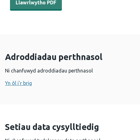
Llawrlwytho PDF
Adroddiadau perthnasol
Ni chanfuwyd adroddiadau perthnasol
Yn ôl i'r brig
Setiau data cysylltiedig