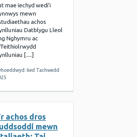
ut mae iechyd wedi’i
ynnwys mewn
studiaethau achos
ynlluniau Datblygu Lleol
ng Nghymru ac
ffeithiolrwydd
ynlluniau […]
yhoeddwyd: 6ed Tachwedd
025
r achos dros
uddsoddi mewn
taliaeth: Tai