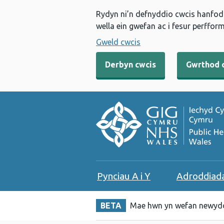
Rydyn ni’n defnyddio cwcis hanfodo
wella ein gwefan ac i fesur perfform
Gweld cwcis
Derbyn cwcis
Gwrthod 
Pynciau A i Y
Adroddiad
BETA
Mae hwn yn wefan newydd