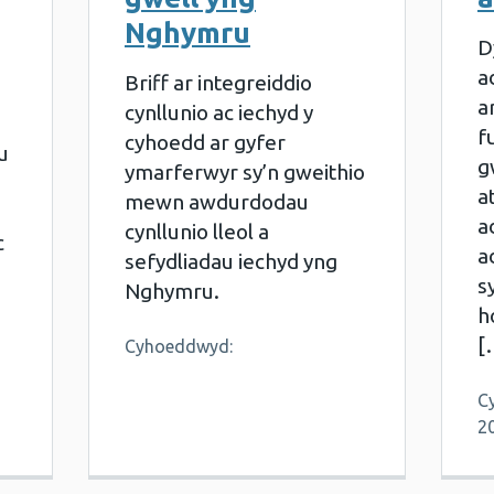
Nghymru
D
a
Briff ar integreiddio
a
cynllunio ac iechyd y
f
cyhoedd ar gyfer
u
g
ymarferwyr sy’n gweithio
a
mewn awdurdodau
a
cynllunio lleol a
c
a
sefydliadau iechyd yng
s
Nghymru.
h
[
Cyhoeddwyd:
C
2