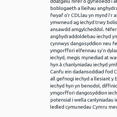
ddatgelu nifer o gyfleoedd i 
boblogaeth a lleihau anghydr
fwyaf o’r CDLlau yn mynd i’r a
ymwneud ag iechyd trwy bolisïa
ansawdd amgylcheddol. Nifer b
anghydraddoldebau iechyd yn 
cynnwys dangosyddion neu fe
ymgorffori elfennau sy’n dyl
iechyd, megis mynediad at was
hyn â chanlyniadau iechyd ymhl
Canfu ein dadansoddiad fod C
all gefnogi iechyd a llesiant 
iechyd hyn yn benodol, diffinio
ymgorffori dangosyddion iech
potensial i wella canlyniadau
ledled cymunedau Cymru mew