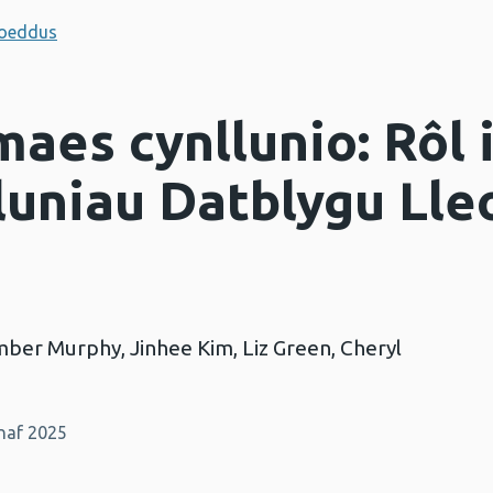
hoeddus
maes cynllunio: Rôl 
uniau Datblygu Lle
mber Murphy, Jinhee Kim, Liz Green, Cheryl
naf 2025