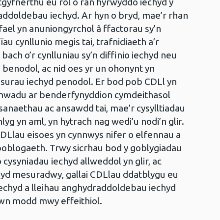
atgyfnerthu eu rôl o ran hyrwyddo iechyd y
addoldebau iechyd. Ar hyn o bryd, mae’r rhan
fael yn anuniongyrchol â ffactorau sy’n
u cynllunio megis tai, trafnidiaeth a’r
ach o’r cynlluniau sy’n diffinio iechyd neu
benodol, ac nid oes yr un ohonynt yn
surau iechyd penodol. Er bod pob CDLl yn
anwadu ar benderfynyddion cymdeithasol
anaethau ac ansawdd tai, mae’r cysylltiadau
yg yn aml, yn hytrach nag wedi’u nodi’n glir.
DLlau eisoes yn cynnwys nifer o elfennau a
y boblogaeth. Trwy sicrhau bod y goblygiadau
 cysyniadau iechyd allweddol yn glir, ac
yd mesuradwy, gallai CDLlau ddatblygu eu
 iechyd a lleihau anghydraddoldebau iechyd
n modd mwy effeithiol.