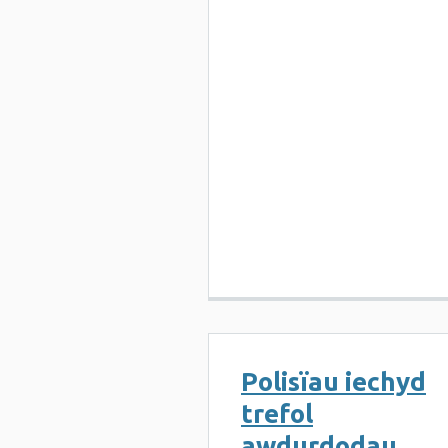
Polisïau iechyd
trefol
awdurdodau