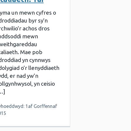
yma un mewn cyfres o
droddiadau byr sy’n
rchwilio’r achos dros
uddsoddi mewn
weithgareddau
taliaeth. Mae pob
droddiad yn cynnwys
dolygiad o’r llenyddiaeth
ydd, er nad yw’n
ollgynhwysol, yn ceisio
…]
yhoeddwyd: 1af Gorffennaf
015