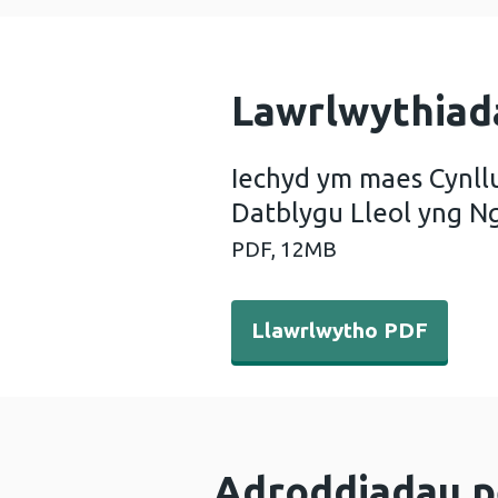
Lawrlwythiad
Iechyd ym maes Cynll
Datblygu Lleol yng 
PDF,
12MB
Llawrlwytho PDF - Iechyd 
Llawrlwytho PDF
Adroddiadau p