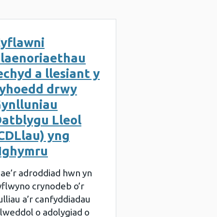
yflawni
laenoriaethau
echyd a llesiant y
yhoedd drwy
ynlluniau
atblygu Lleol
CDLlau) yng
Nghymru
ae’r adroddiad hwn yn
yflwyno crynodeb o’r
ulliau a’r canfyddiadau
llweddol o adolygiad o