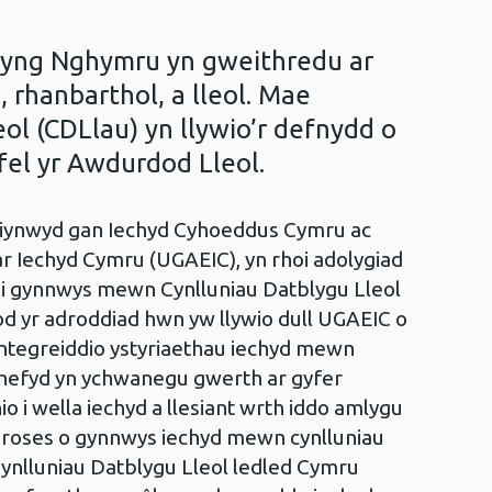
o yng Nghymru yn gweithredu ar
, rhanbarthol, a lleol. Mae
ol (CDLlau) yn llywio’r defnydd o
efel yr Awdurdod Lleol.
siynwyd gan Iechyd Cyhoeddus Cymru ac
r Iechyd Cymru (UGAEIC), yn rhoi adolygiad
 ei gynnwys mewn Cynlluniau Datblygu Lleol
od yr adroddiad hwn yw llywio dull UGAEIC o
 integreiddio ystyriaethau iechyd mewn
 hefyd yn ychwanegu gwerth ar gyfer
hio i wella iechyd a llesiant wrth iddo amlygu
 broses o gynnwys iechyd mewn cynlluniau
 Cynlluniau Datblygu Lleol ledled Cymru