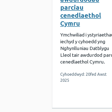
parciau
cenedlaethol
Cymru
Ymchwiliad i ystyriaetha
iechyd y cyhoedd yng
Nghynlluniau Datblygu
Lleol tair awdurdod par
cenedlaethol Cymru.
Cyhoeddwyd: 20fed Awst
2025