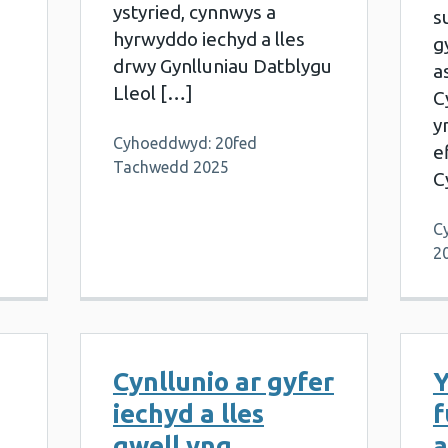
ystyried, cynnwys a
s
hyrwyddo iechyd a lles
g
drwy Gynlluniau Datblygu
a
Lleol […]
C
y
Cyhoeddwyd: 20fed
e
Tachwedd 2025
C
C
2
Cynllunio ar gyfer
Y
iechyd a lles
f
gwell yng
a