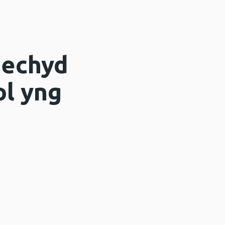
iechyd
ol yng