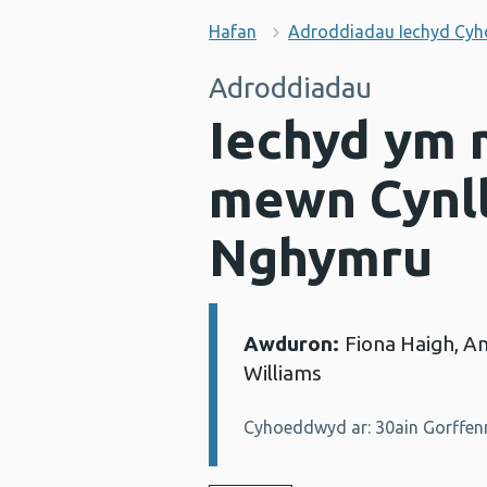
Hafan
Adroddiadau Iechyd Cy
Adroddiadau
Iechyd ym 
mewn Cynll
Nghymru
Awduron:
Fiona Haigh, A
Manylion:
Williams
Cyhoeddwyd ar: 30ain Gorffen