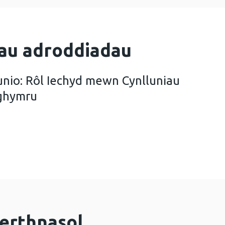
au adroddiadau
unio: Rôl Iechyd mewn Cynlluniau
Nghymru
ym maes Cynllunio: Rôl Iechyd mewn Cynlluniau Dat
erthnasol