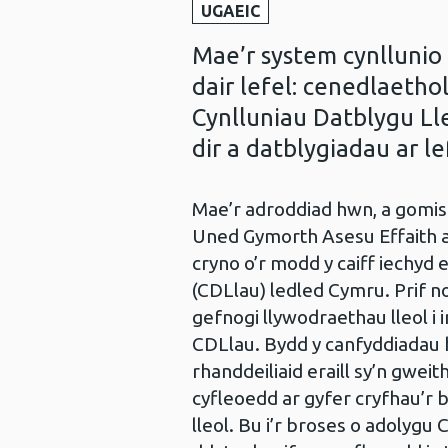
UGAEIC
Mae’r system cynlluni
dair lefel: cenedlaethol
Cynlluniau Datblygu Lle
dir a datblygiadau ar l
Mae’r adroddiad hwn, a gomi
Uned Gymorth Asesu Effaith a
cryno o’r modd y caiff iechyd
(CDLlau) ledled Cymru. Prif n
gefnogi llywodraethau lleol i
CDLlau. Bydd y canfyddiadau
rhanddeiliaid eraill sy’n gweit
cyfleoedd ar gyfer cryfhau’r
lleol. Bu i’r broses o adolygu