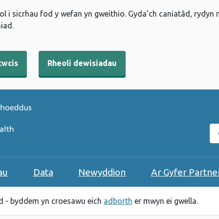
l i sicrhau fod y wefan yn gweithio. Gyda’ch caniatâd, rydyn
iad.
cwcis
Rheoli dewisiadau
C
au
Data
Newyddion
Ar Gyfer Partne
 - byddem yn croesawu eich
adborth
er mwyn ei gwella.