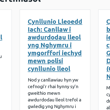
Cynllunio Lleoedd
C
Iach: Canllaw i
b
l
awdurdodau lleol
i
yng Nghymru i
c
ymgorffori iechyd
G
u
mewn polisi
D
cynllunio lleol
(
Nod y canllawiau hyn yw
cefnogi’r rhai hynny sy’n
M
gweithio mewn
c
awdurdodau lleol trefol a
d
gwledig yng Nghymru i
a