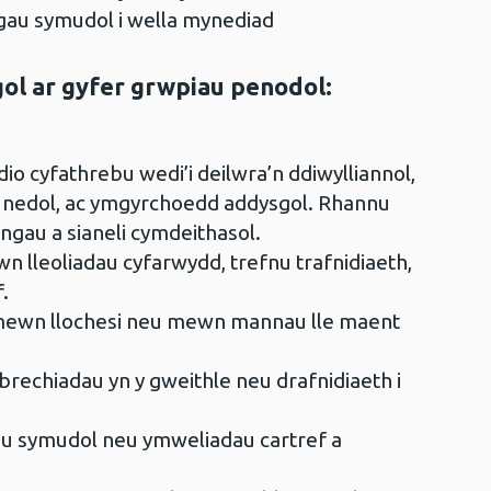
nigau symudol i wella mynediad
ol ar gyfer grwpiau penodol:
dio cyfathrebu wedi’i deilwra’n ddiwylliannol,
unedol, ac ymgyrchoedd addysgol. Rhannu
gau a sianeli cymdeithasol.
wn lleoliadau cyfarwydd, trefnu trafnidiaeth,
.
u mewn llochesi neu mewn mannau lle maent
rechiadau yn y gweithle neu drafnidiaeth i
au symudol neu ymweliadau cartref a