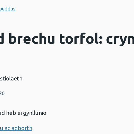
hoeddus
 brechu torfol: cry
stiolaeth
20
d heb ei gynllunio
au ac adborth