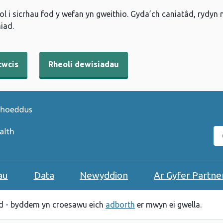
l i sicrhau fod y wefan yn gweithio. Gyda’ch caniatâd, rydyn
iad.
cwcis
Rheoli dewisiadau
C
au
Data
Newyddion
Ar Gyfer Partne
 - byddem yn croesawu eich
adborth
er mwyn ei gwella.