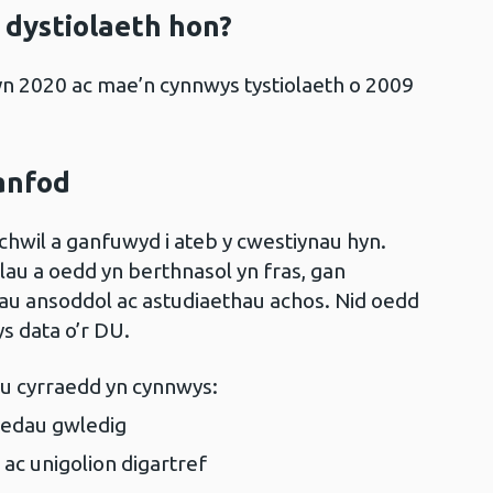
 dystiolaeth hon?
yn 2020 ac mae’n cynnwys tystiolaeth o 2009
anfod
chwil a ganfuwyd i ateb y cwestiynau hyn.
lau a oedd yn berthnasol yn fras, gan
au ansoddol ac astudiaethau achos. Nid oedd
s data o’r DU.
 cyrraedd yn cynnwys:
edau gwledig
ac unigolion digartref