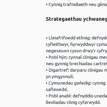
• Cynnig trafnidiaeth neu gli
Strategaethau ychwaneg
• Lleiafrifoedd ethnig: defnyd
cyfieithwyr, hyrwyddwyr cym
negeseuon cyson drwy’r cyfryn
• Pobl hŷn: cynnal clinigau me
neu gynnig brechiadau cartref
• Digartref: darparu cliniga
yn ymgynnull.
• Cymunedau gwledig: cynnig b
safleoedd.
• Pobl anabl: defnyddio uned
lleoliadau clinig cyfarwydd.