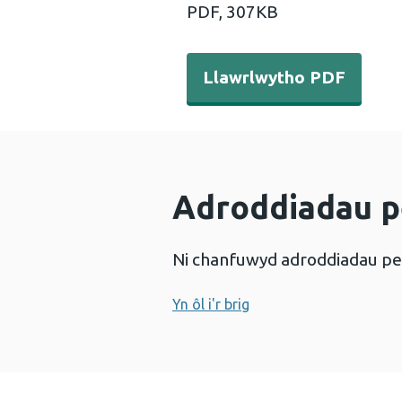
PDF,
307KB
Llawrlwytho PDF - Hygyrch
Llawrlwytho PDF
Adroddiadau p
Ni chanfuwyd adroddiadau pe
Yn ôl i'r brig