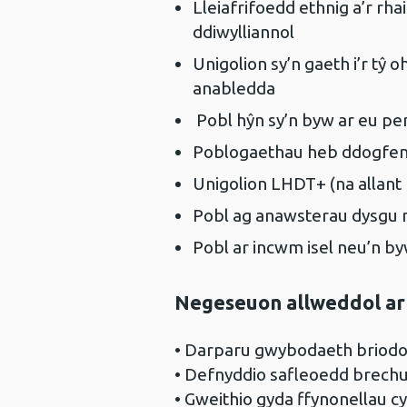
Lleiafrifoedd ethnig a’r rha
ddiwylliannol
Unigolion sy’n gaeth i’r 
anabledda
Pobl hŷn sy’n byw ar eu p
Poblogaethau heb ddogfe
Unigolion LHDT+ (na allant 
Pobl ag anawsterau dysgu
Pobl ar incwm isel neu’n b
Negeseuon allweddol ar 
• Darparu gwybodaeth briodol
• Defnyddio safleoedd brech
• Gweithio gyda ffynonellau 