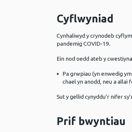
Cyflwyniad
Cynhaliwyd y crynodeb cyfly
pandemig COVID-19.
Ein nod oedd ateb y cwestiyna
Pa grwpiau (yn enwedig ymhl
chael yn anodd, neu a allai 
Sut y gellid cynyddu’r nifer s
Prif bwyntiau