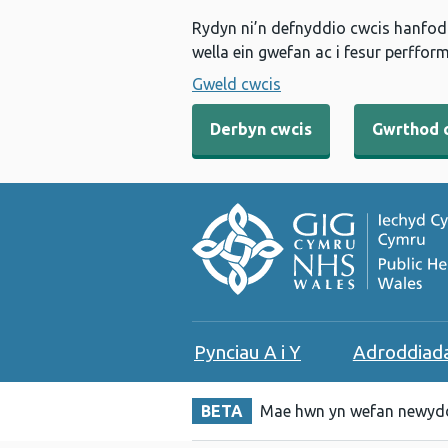
Rydyn ni’n defnyddio cwcis hanfodo
wella ein gwefan ac i fesur perfform
Gweld cwcis
Derbyn cwcis
Gwrthod 
Pynciau A i Y
Adroddiad
BETA
Mae hwn yn wefan newydd