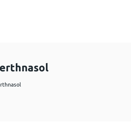
edd brechu torfol: crynodeb cyflym (307 KB)
erthnasol
rthnasol