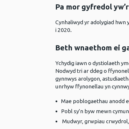
Pa mor gyfredol yw’r
Cynhaliwyd yr adolygiad hwn 
i 2020.
Beth wnaethom ei g
Ychydig iawn o dystiolaeth ym
Nodwyd tri ar ddeg o ffynonel
gynnwys arolygon, astudiaeth
unrhyw ffynonellau yn cynnwy
Mae poblogaethau anodd eu
Pobl sy’n byw mewn cymun
Mudwyr, grwpiau crwydrol, 