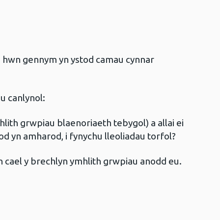
m hwn gennym yn ystod camau cynnar
u canlynol:
ith grwpiau blaenoriaeth tebygol) a allai ei
fod yn amharod, i fynychu lleoliadau torfol?
y’n cael y brechlyn ymhlith grwpiau anodd eu.