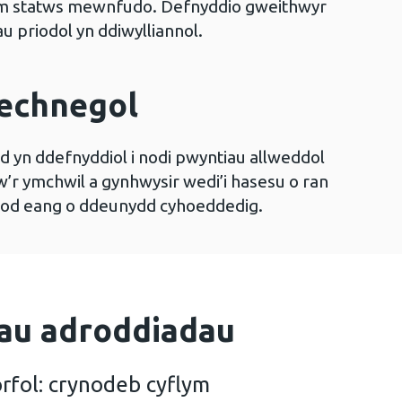
am statws mewnfudo. Defnyddio gweithwyr
u priodol yn ddiwylliannol.
echnegol
d yn ddefnyddiol i nodi pwyntiau allweddol
w’r ymchwil a gynhwysir wedi’i hasesu o ran
stod eang o ddeunydd cyhoeddedig.
au adroddiadau
rfol: crynodeb cyflym