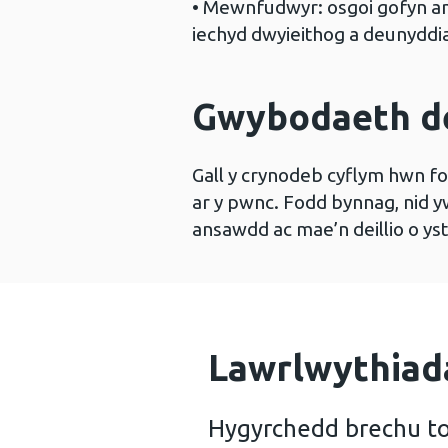
• Mewnfudwyr: osgoi gofyn 
iechyd dwyieithog a deunyddia
Gwybodaeth d
Gall y crynodeb cyflym hwn fo
ar y pwnc. Fodd bynnag, nid y
ansawdd ac mae’n deillio o y
Lawrlwythiad
Hygyrchedd brechu to