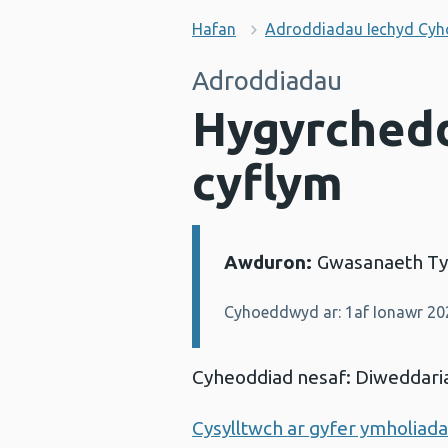
Hafan
Adroddiadau Iechyd Cy
Adroddiadau
Hygyrchedd
cyflym
Awduron:
Gwasanaeth Ty
Manylion:
Cyhoeddwyd ar: 1af Ionawr 20
Cyheoddiad nesaf: Diweddaria
Cysylltwch ar gyfer ymholiad