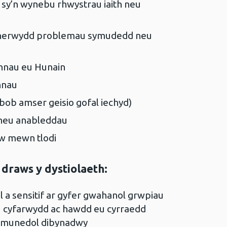
i sy’n wynebu rhwystrau iaith neu
tŷ oherwydd problemau symudedd neu
ennau eu Hunain
nnau
bob amser geisio gofal iechyd)
 neu anableddau
yw mewn tlodi
draws y dystiolaeth:
 a sensitif ar gyfer gwahanol grwpiau
u cyfarwydd ac hawdd eu cyrraedd
cymunedol dibynadwy