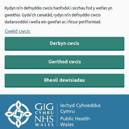
Rydyn ni’n defnyddio cwcis hanfodol i sicrhau fod y wefan yn
gweithio. Gyda’ch caniatâd, rydyn ni’n defnyddio cwcis
dadansoddol i wella ein gwefan ac i fesur perfformiad.
Gweld cwcis
Derbyn cwcis
Gwrthod cwcis
Rheoli dewisiadau