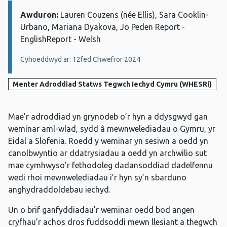
Awduron:
Manylion:
Lauren Couzens (née Ellis), Sara Cooklin-
Urbano, Mariana Dyakova, Jo Peden Report -
EnglishReport - Welsh
Cyhoeddwyd ar: 12fed Chwefror 2024
Menter Adroddiad Statws Tegwch Iechyd Cymru (WHESRi)
Mae’r adroddiad yn grynodeb o’r hyn a ddysgwyd gan
weminar aml-wlad, sydd â mewnwelediadau o Gymru, yr
Eidal a Slofenia. Roedd y weminar yn sesiwn a oedd yn
canolbwyntio ar ddatrysiadau a oedd yn archwilio sut
mae cymhwyso’r fethodoleg dadansoddiad dadelfennu
wedi rhoi mewnwelediadau i’r hyn sy’n sbarduno
anghydraddoldebau iechyd.
Un o brif ganfyddiadau’r weminar oedd bod angen
cryfhau’r achos dros fuddsoddi mewn llesiant a thegwch