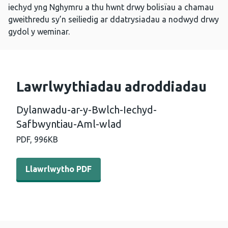
iechyd yng Nghymru a thu hwnt drwy bolisïau a chamau
gweithredu sy’n seiliedig ar ddatrysiadau a nodwyd drwy
gydol y weminar.
Lawrlwythiadau adroddiadau
Dylanwadu-ar-y-Bwlch-Iechyd-
Safbwyntiau-Aml-wlad
PDF,
996KB
Llawrlwytho PDF - Dylanwadu-ar-y-Bwlch-Iechyd-Safbw
Llawrlwytho PDF