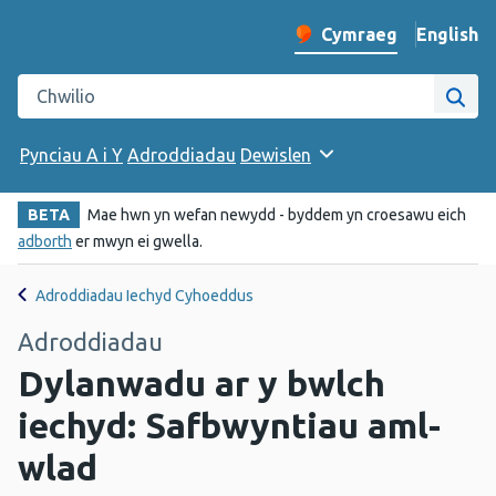
English
– Change 
Cymraeg
Newid iaith y wefan
Chwilio gwefan Iechyd Cyhoeddus Cymru
Chwi
Pynciau A i Y
Adroddiadau
Dewislen
BETA
Mae hwn yn wefan newydd - byddem yn croesawu eich
adborth
er mwyn ei gwella.
Adroddiadau Iechyd Cyhoeddus
Adroddiadau
Dylanwadu ar y bwlch
iechyd: Safbwyntiau aml-
wlad