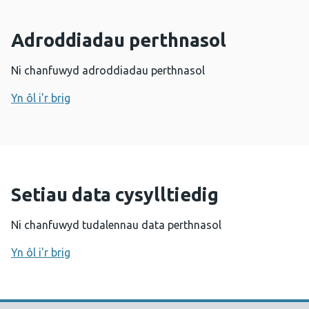
Adroddiadau perthnasol
Ni chanfuwyd adroddiadau perthnasol
Yn ôl i'r brig
Setiau data cysylltiedig
Ni chanfuwyd tudalennau data perthnasol
Yn ôl i'r brig