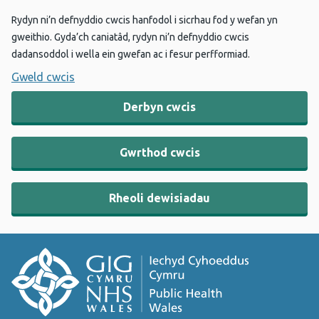
Rydyn ni’n defnyddio cwcis hanfodol i sicrhau fod y wefan yn
gweithio. Gyda’ch caniatâd, rydyn ni’n defnyddio cwcis
dadansoddol i wella ein gwefan ac i fesur perfformiad.
Gweld cwcis
Derbyn cwcis
Gwrthod cwcis
Rheoli dewisiadau