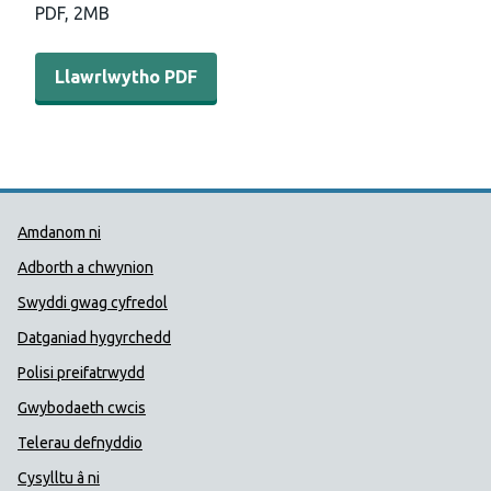
PDF,
2MB
Llawrlwytho PDF - Derbyn brechlynnau ymhlith plant yn
Llawrlwytho PDF
Dolenni Cymorth Iechyd Cyhoedd
Amdanom ni
Adborth a chwynion
Swyddi gwag cyfredol
Datganiad hygyrchedd
Polisi preifatrwydd
Gwybodaeth cwcis
Telerau defnyddio
Cysylltu â ni