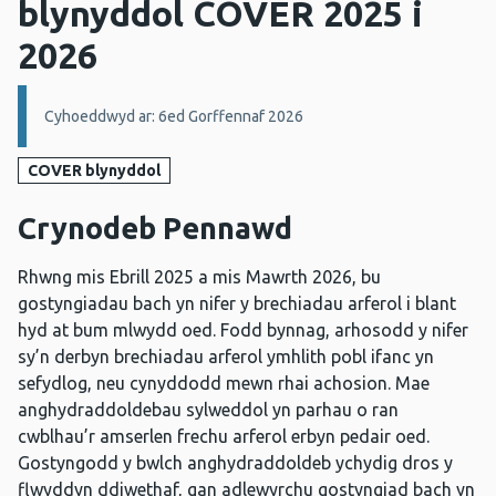
blynyddol COVER 2025 i
2026
Manylion:
Cyhoeddwyd ar: 6ed Gorffennaf 2026
COVER blynyddol
Crynodeb Pennawd
Rhwng mis Ebrill 2025 a mis Mawrth 2026, bu
gostyngiadau bach yn nifer y brechiadau arferol i blant
hyd at bum mlwydd oed. Fodd bynnag, arhosodd y nifer
sy’n derbyn brechiadau arferol ymhlith pobl ifanc yn
sefydlog, neu cynyddodd mewn rhai achosion. Mae
anghydraddoldebau sylweddol yn parhau o ran
cwblhau’r amserlen frechu arferol erbyn pedair oed.
Gostyngodd y bwlch anghydraddoldeb ychydig dros y
flwyddyn ddiwethaf, gan adlewyrchu gostyngiad bach yn