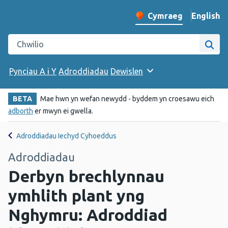
English
– Change 
Cymraeg
Newid iaith y wefan
Chwilio gwefan Iechyd Cyhoeddus Cymru
Chwi
Pynciau A i Y
Adroddiadau
Dewislen
BETA
Mae hwn yn wefan newydd - byddem yn croesawu eich
adborth
er mwyn ei gwella.
Adroddiadau Iechyd Cyhoeddus
Adroddiadau
Derbyn brechlynnau
ymhlith plant yng
Nghymru: Adroddiad