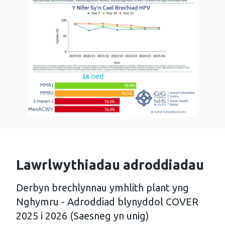
Lawrlwythiadau adroddiadau
Derbyn brechlynnau ymhlith plant yng
Nghymru - Adroddiad blynyddol COVER
2025 i 2026 (Saesneg yn unig)