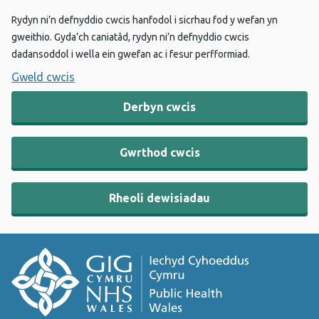
Rydyn ni’n defnyddio cwcis hanfodol i sicrhau fod y wefan yn
gweithio. Gyda’ch caniatâd, rydyn ni’n defnyddio cwcis
dadansoddol i wella ein gwefan ac i fesur perfformiad.
Gweld cwcis
Derbyn cwcis
Gwrthod cwcis
Rheoli dewisiadau