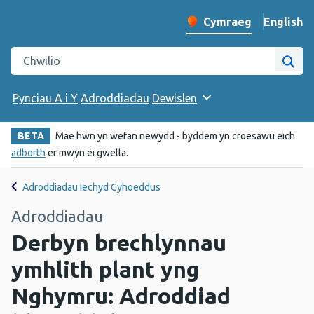
English
– Change 
Cymraeg
Newid iaith y wefan
Chwilio gwefan Iechyd Cyhoeddus Cymru
Chwi
Pynciau A i Y
Adroddiadau
Dewislen
BETA
Mae hwn yn wefan newydd - byddem yn croesawu eich
adborth
er mwyn ei gwella.
Adroddiadau Iechyd Cyhoeddus
Adroddiadau
Derbyn brechlynnau
ymhlith plant yng
Nghymru: Adroddiad