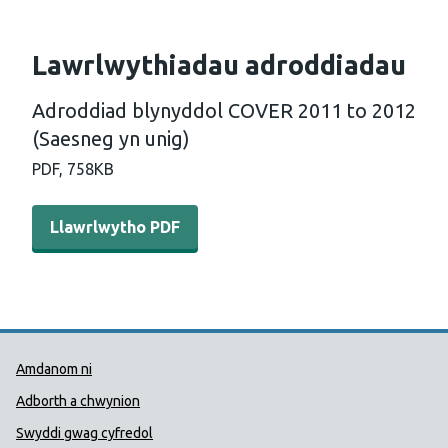
Lawrlwythiadau adroddiadau
Adroddiad blynyddol COVER 2011 to 2012
(Saesneg yn unig)
PDF,
758KB
Llawrlwytho PDF - Adroddiad blynyddol COVER 2011 to 
Llawrlwytho PDF
Dolenni Cymorth Iechyd Cyhoedd
Amdanom ni
Adborth a chwynion
Swyddi gwag cyfredol