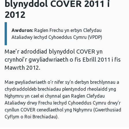
blynyddol COVER 2011 i
2012
Awduron:
Manylion:
Raglen Frechu yn erbyn Clefydau
Ataliadwy Iechyd Cyhoeddus Cymru (VPDP)
Mae’r adroddiad blynyddol COVER yn
crynhoi’r gwyliadwriaeth o fis Ebrill 2011 i fis
Mawrth 2012.
Mae gwyliadwriaeth o’r nifer sy’n derbyn brechlynnau a
chydraddoldeb brechiadau plentyndod rheolaidd yng
Nghymru yn cael ei chynnal gan Raglen Clefydau
Ataliadwy drwy Frechu Iechyd Cyhoeddus Cymru drwy’r
cynllun COVER cenedlaethol yng Nghymru (Gwerthusiad
Cyflym o Roi Brechiadau).