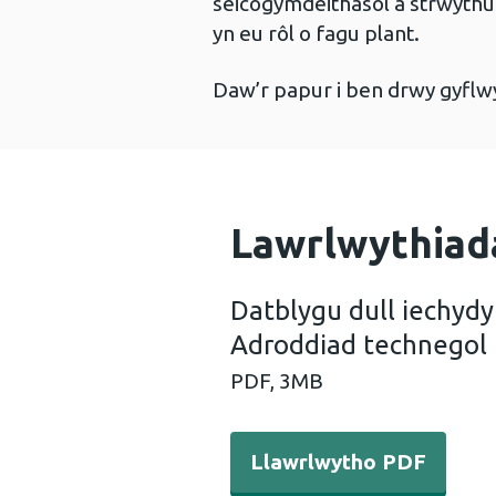
seicogymdeithasol a strwythur
yn eu rôl o fagu plant.
Daw’r papur i ben drwy gyflwy
Lawrlwythiad
Datblygu dull iechydy
Adroddiad technegol
PDF,
3MB
Llawrlwytho PDF - Datblygu
Llawrlwytho PDF