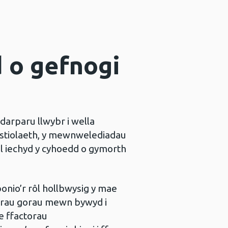
d o gefnogi
darparu llwybr i wella
ystiolaeth, y mewnwelediadau
el iechyd y cyhoedd o gymorth
onio’r rôl hollbwysig y mae
echrau gorau mewn bywyd i
e ffactorau