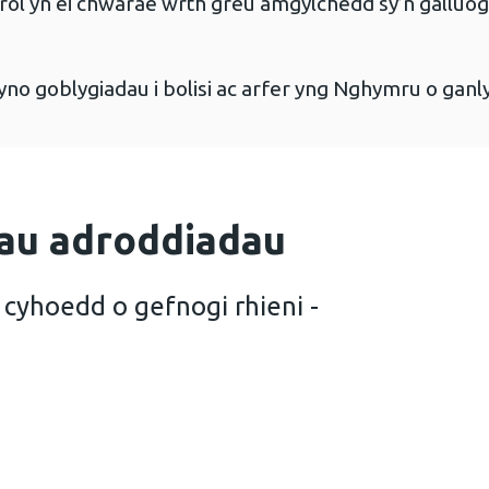
ol yn ei chwarae wrth greu amgylchedd sy’n galluogi a
no goblygiadau i bolisi ac arfer yng Nghymru o ganl
au adroddiadau
 cyhoedd o gefnogi rhieni -
 dull iechydy cyhoedd o gefnogi rhieni - Adroddiad 