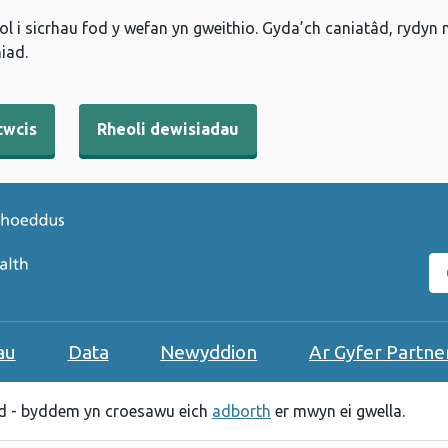
l i sicrhau fod y wefan yn gweithio. Gyda’ch caniatâd, rydyn
iad.
cwcis
Rheoli dewisiadau
C
au
Data
Newyddion
Ar Gyfer Partne
 - byddem yn croesawu eich
adborth
er mwyn ei gwella.