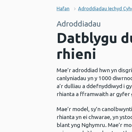
Hafan
Adroddiadau Iechyd Cy
Adroddiadau
Datblygu d
rhieni
Mae’r adroddiad hwn yn disgrif
canlyniadau yn y 1000 diwrno
a’r dulliau a ddefnyddiwyd i 
rhianta a fframwaith ar gyfer
Mae’r model, sy’n canolbwynti
rhianta yn ei chwarae, yn yst
blant yng Nghymru. Mae’r mode