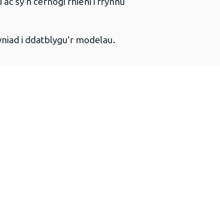
c sy’n cefnogi rhieni i ffynnu
yniad i ddatblygu’r modelau.
technegol (3 MB)