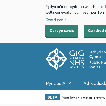
Rydyn ni’n defnyddio cwcis hanfodo
wella ein gwefan ac i fesur perfform
Gweld cwcis
Derbyn cwcis
Gwrthod 
Pynciau A i Y
Adroddiad
BETA
Mae hwn yn wefan newydd