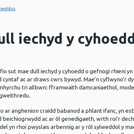
hoeddus
ull iechyd y cyhoed
io sut mae dull iechyd y cyhoedd o gefnogi rhieni yn 
d cyntaf ac ar draws cwrs bywyd. Mae’n cyflwyno’r d
gynhyrchu tri allbwn: fframwaith damcaniaethol, mod
 gweithredu.
o ar anghenion craidd babanod a phlant ifanc, yn esb
od beichiogrwydd ac ar ôl genedigaeth, wrth roi’r d
l yn rhoi pwyslais arbennig ar y rôl sylweddol y ma