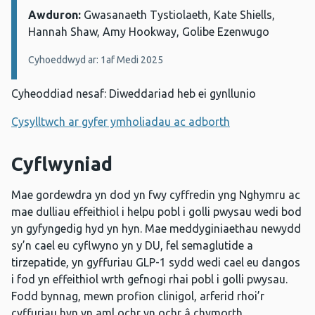
Awduron:
Manylion:
Gwasanaeth Tystiolaeth, Kate Shiells,
Hannah Shaw, Amy Hookway, Golibe Ezenwugo
Cyhoeddwyd ar: 1af Medi 2025
Cyheoddiad nesaf: Diweddariad heb ei gynllunio
Cysylltwch ar gyfer ymholiadau ac adborth
Cyflwyniad
Mae gordewdra yn dod yn fwy cyffredin yng Nghymru ac
mae dulliau effeithiol i helpu pobl i golli pwysau wedi bod
yn gyfyngedig hyd yn hyn. Mae meddyginiaethau newydd
sy’n cael eu cyflwyno yn y DU, fel semaglutide a
tirzepatide, yn gyffuriau GLP-1 sydd wedi cael eu dangos
i fod yn effeithiol wrth gefnogi rhai pobl i golli pwysau.
Fodd bynnag, mewn profion clinigol, arferid rhoi’r
cyffuriau hyn yn aml ochr yn ochr â chymorth