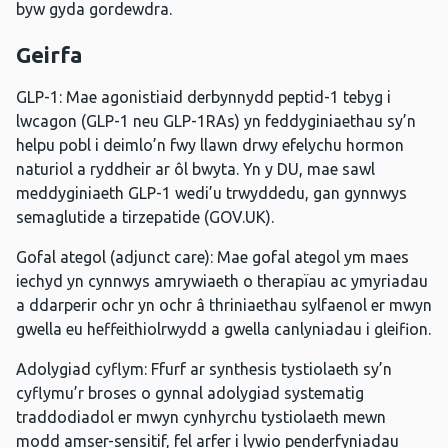
byw gyda gordewdra.
Geirfa
GLP-1: Mae agonistiaid derbynnydd peptid-1 tebyg i
lwcagon (GLP-1 neu GLP-1RAs) yn feddyginiaethau sy’n
helpu pobl i deimlo’n fwy llawn drwy efelychu hormon
naturiol a ryddheir ar ôl bwyta. Yn y DU, mae sawl
meddyginiaeth GLP-1 wedi’u trwyddedu, gan gynnwys
semaglutide a tirzepatide (GOV.UK).
Gofal ategol (adjunct care): Mae gofal ategol ym maes
iechyd yn cynnwys amrywiaeth o therapïau ac ymyriadau
a ddarperir ochr yn ochr â thriniaethau sylfaenol er mwyn
gwella eu heffeithiolrwydd a gwella canlyniadau i gleifion.
Adolygiad cyflym: Ffurf ar synthesis tystiolaeth sy’n
cyflymu’r broses o gynnal adolygiad systematig
traddodiadol er mwyn cynhyrchu tystiolaeth mewn
modd amser-sensitif, fel arfer i lywio penderfyniadau