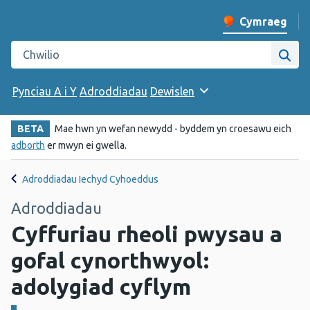
Cymraeg
Newid iaith y w
Chwilio gwefan Iechyd Cyhoeddus Cymru
Chwi
Pynciau A i Y
Adroddiadau
Dewislen
BETA
Mae hwn yn wefan newydd - byddem yn croesawu eich
adborth
er mwyn ei gwella.
Adroddiadau Iechyd Cyhoeddus
Adroddiadau
Cyffuriau rheoli pwysau a
gofal cynorthwyol:
adolygiad cyflym