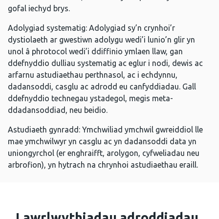
gofal iechyd brys.
Adolygiad systematig: Adolygiad sy’n crynhoi’r
dystiolaeth ar gwestiwn adolygu wedi’i lunio’n glir yn
unol â phrotocol wedi’i ddiffinio ymlaen llaw, gan
ddefnyddio dulliau systematig ac eglur i nodi, dewis ac
arfarnu astudiaethau perthnasol, ac i echdynnu,
dadansoddi, casglu ac adrodd eu canfyddiadau. Gall
ddefnyddio technegau ystadegol, megis meta-
ddadansoddiad, neu beidio.
Astudiaeth gynradd: Ymchwiliad ymchwil gwreiddiol lle
mae ymchwilwyr yn casglu ac yn dadansoddi data yn
uniongyrchol (er enghraifft, arolygon, cyfweliadau neu
arbrofion), yn hytrach na chrynhoi astudiaethau eraill.
Lawrlwythiadau adroddiadau