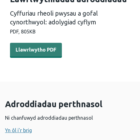
Cyffuriau rheoli pwysau a gofal
cynorthwyol: adolygiad cyflym
PDF,
805KB
Llawrlwytho PDF - Cyffuriau rheoli pwysau a gofal cyno
Llawrlwytho PDF
Adroddiadau perthnasol
Ni chanfuwyd adroddiadau perthnasol
Yn ôl i'r brig