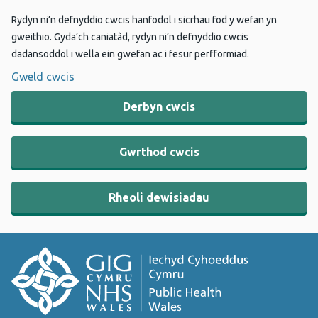
Rydyn ni’n defnyddio cwcis hanfodol i sicrhau fod y wefan yn
gweithio. Gyda’ch caniatâd, rydyn ni’n defnyddio cwcis
dadansoddol i wella ein gwefan ac i fesur perfformiad.
Gweld cwcis
Derbyn cwcis
Gwrthod cwcis
Rheoli dewisiadau