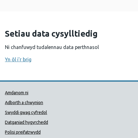
Setiau data cysylltiedig
Ni chanfuwyd tudalennau data perthnasol
Yn ôl i'r brig
Dolenni Cymorth Iechyd Cyhoedd
Amdanom ni
Adborth a chwynion
Swyddi gwag cyfredol
Datganiad hygyrchedd
Polisi preifatrwydd