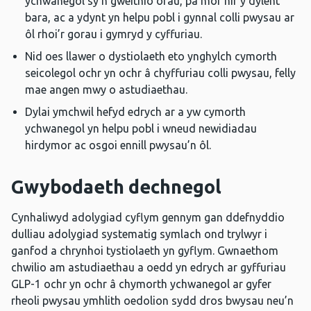
ychwanegol sy’n gweithio orau, pa mor hir y dylent
bara, ac a ydynt yn helpu pobl i gynnal colli pwysau ar
ôl rhoi’r gorau i gymryd y cyffuriau.
Nid oes llawer o dystiolaeth eto ynghylch cymorth
seicolegol ochr yn ochr â chyffuriau colli pwysau, felly
mae angen mwy o astudiaethau.
Dylai ymchwil hefyd edrych ar a yw cymorth
ychwanegol yn helpu pobl i wneud newidiadau
hirdymor ac osgoi ennill pwysau’n ôl.
Gwybodaeth dechnegol
Cynhaliwyd adolygiad cyflym gennym gan ddefnyddio
dulliau adolygiad systematig symlach ond trylwyr i
ganfod a chrynhoi tystiolaeth yn gyflym. Gwnaethom
chwilio am astudiaethau a oedd yn edrych ar gyffuriau
GLP-1 ochr yn ochr â chymorth ychwanegol ar gyfer
rheoli pwysau ymhlith oedolion sydd dros bwysau neu’n