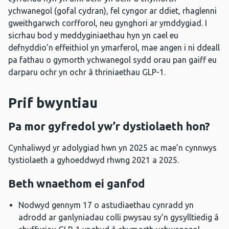
ychwanegol (gofal cydran), fel cyngor ar ddiet, rhaglenni
gweithgarwch corfforol, neu gynghori ar ymddygiad. I
sicrhau bod y meddyginiaethau hyn yn cael eu
defnyddio’n effeithiol yn ymarferol, mae angen i ni ddeall
pa fathau o gymorth ychwanegol sydd orau pan gaiff eu
darparu ochr yn ochr â thriniaethau GLP-1.
Prif bwyntiau
Pa mor gyfredol yw’r dystiolaeth hon?
Cynhaliwyd yr adolygiad hwn yn 2025 ac mae’n cynnwys
tystiolaeth a gyhoeddwyd rhwng 2021 a 2025.
Beth wnaethom ei ganfod
Nodwyd gennym 17 o astudiaethau cynradd yn
adrodd ar ganlyniadau colli pwysau sy’n gysylltiedig â