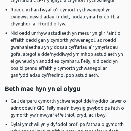
chyffuriau GLP-1 ynghyd â chymorth ychwanegol.
Roedd y rhan fwyaf o’r cymorth ychwanegol yn
cynnwys newidiadau i’r diet, nodau ymarfer corff, a
chynghori ar ffordd o fyw.
Nid oedd unrhyw astudiaeth yn mesur yn glir faint o
effaith oedd gan y cymorth ychwanegol, ac roedd
gwahaniaethau yn y dosau cyffuriau a’r ymyriadau
gofal ategol a ddefnyddiwyd ym mhob astudiaeth yn
ei gwneud yn anodd eu cymharu. Felly, nid oedd yn
bosibl pennu effaith y cymorth ychwanegol ar
ganfyddiadau cyffredinol pob astudiaeth.
Beth mae hyn yn ei olygu
Gall darparu cymorth ychwanegol ddefnyddio llawer o
adnoddau’r GIG, felly mae’n bwysig gwybod pa fath o
gymorth yw’r mwyaf effeithiol, pryd, ac i bwy.
Dylai ymchwil yn y dyfodol brofi pa fathau o gymorth