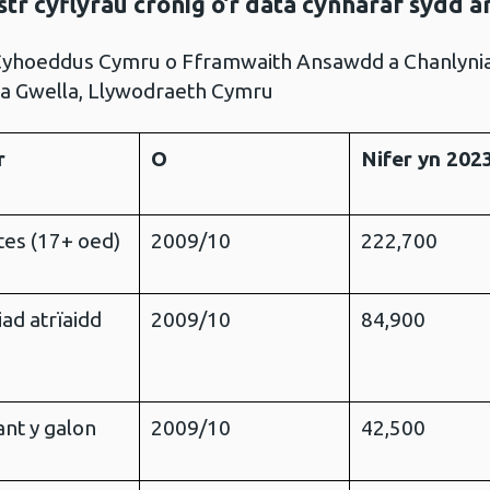
tr cyflyrau cronig o’r data cynharaf sydd 
 Cyhoeddus Cymru o Fframwaith Ansawdd a Chanlynia
a Gwella, Llywodraeth Cymru
r
O
Nifer yn 202
tes (17+ oed)
2009/10
222,700
liad atrïaidd
2009/10
84,900
nt y galon
2009/10
42,500