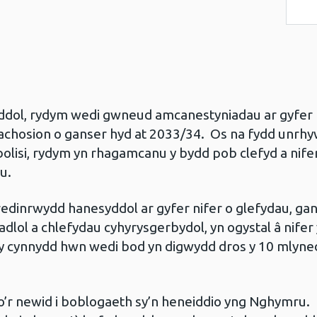
ddol, rydym wedi gwneud amcanestyniadau ar gyfer 
achosion o ganser hyd at 2033/34. Os na fydd unrhy
olisi, rydym yn rhagamcanu y bydd pob clefyd a nifer
u.
redinrwydd hanesyddol ar gyfer nifer o glefydau, ga
dlol a chlefydau cyhyrysgerbydol, yn ogystal â nifer
y cynnydd hwn wedi bod yn digwydd dros y 10 mlyne
o’r newid i boblogaeth sy’n heneiddio yng Nghymru.