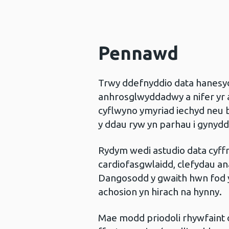
Pennawd
Trwy ddefnyddio data hanesy
anhrosglwyddadwy a nifer yr 
cyflwyno ymyriad iechyd neu b
y ddau ryw yn parhau i gynydd
Rydym wedi astudio data cyff
cardiofasgwlaidd, clefydau ana
Dangosodd y gwaith hwn fod 
achosion yn hirach na hynny.
Mae modd priodoli rhywfaint 