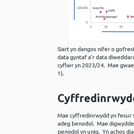
Siart yn dangos nifer o gofre
data gyntaf a’r data diweddara
cyflwr yn 2023/24. Mae gwaelo
1).
Cyffredinrwyd
Mae cyffredinrwydd yn fesur s
adeg benodol. Mae digwyddedd
penodol yn unig. Yn achos dia