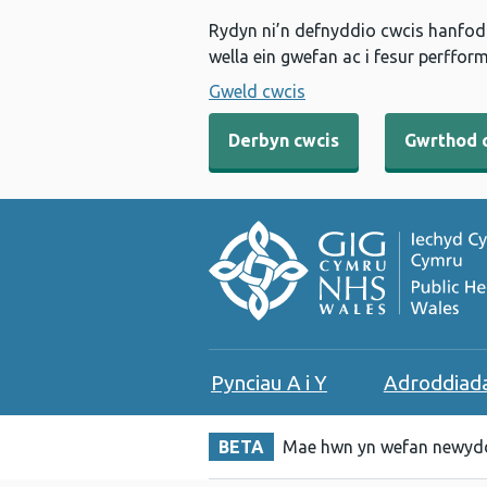
Rydyn ni’n defnyddio cwcis hanfodo
wella ein gwefan ac i fesur perfform
Gweld cwcis
Derbyn cwcis
Gwrthod 
Pynciau A i Y
Adroddiad
BETA
Mae hwn yn wefan newydd