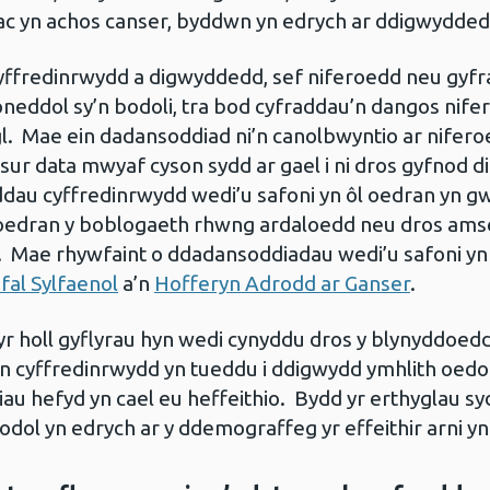
 ac yn achos canser, byddwn yn edrych ar ddigwydded
yffredinrwydd a digwyddedd, sef niferoedd neu gyf
neddol sy’n bodoli, tra bod cyfraddau’n dangos nifer 
. Mae ein dadansoddiad ni’n canolbwyntio ar nife
ur data mwyaf cyson sydd ar gael i ni dros gyfnod dig
au cyffredinrwydd wedi’u safoni yn ôl oedran yn g
edran y boblogaeth rhwng ardaloedd neu dros amser.
 Mae rhywfaint o ddadansoddiadau wedi’u safoni yn ô
al Sylfaenol
a’n
Hofferyn Adrodd ar Ganser
.
yr holl gyflyrau hyn wedi cynyddu dros y blynyddoedd
yffredinrwydd yn tueddu i ddigwydd ymhlith oedoli
u hefyd yn cael eu heffeithio. Bydd yr erthyglau syd
dol yn edrych ar y ddemograffeg yr effeithir arni y