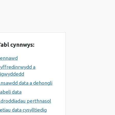
Tabl cynnwys:
Pennawd
yffredinrwydd a
igwyddedd
nsawdd data a dehongli
abeli data
droddiadau perthnasol
etiau data cysylltiedig