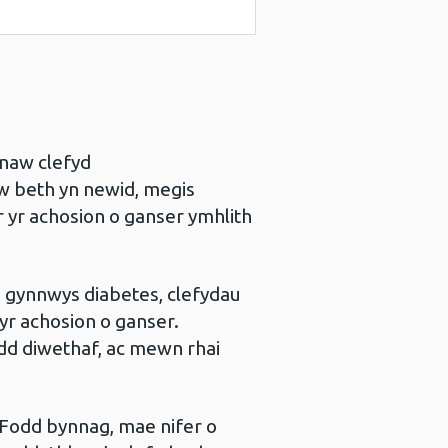
naw clefyd
w beth yn newid, megis
 yr achosion o ganser ymhlith
n gynnwys diabetes, clefydau
 yr achosion o ganser.
dd diwethaf, ac mewn rhai
 Fodd bynnag, mae nifer o