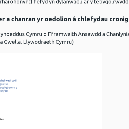
su rhai ohonynt) hefyd yn dylanwadu ar y tebygolrwydd
r a chanran yr oedolion â chlefydau croni
 Cyhoeddus Cymru o Fframwaith Ansawdd a Chanlynia
a Gwella, Llywodraeth Cymru)