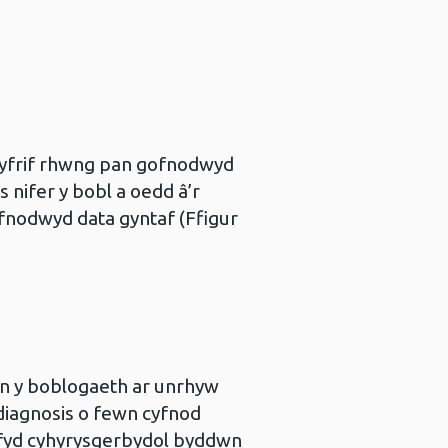
y cyfrif rhwng pan gofnodwyd
 nifer y bobl a oedd â’r
ofnodwyd data gyntaf (Ffigur
 yn y boblogaeth ar unrhyw
diagnosis o fewn cyfnod
lefyd cyhyrysgerbydol byddwn