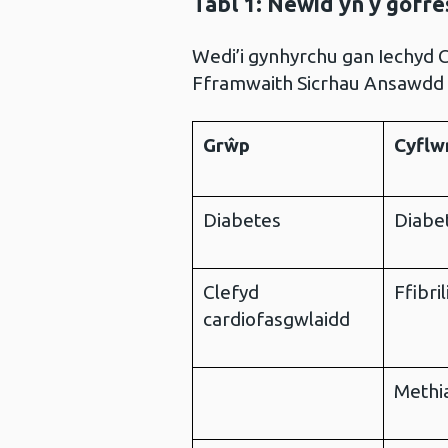
Tabl 1:
Newid yn y gofres
Wedi’i gynhyrchu gan Iechyd
Fframwaith Sicrhau Ansawdd 
Grŵp
Cyflw
Diabetes
Diabe
Clefyd
Ffibri
cardiofasgwlaidd
Methia