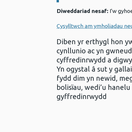
Diweddariad nesaf:
I’w gyho
Cysylltwch am ymholiadau ne
Diben yr erthygl hon yw 
cynllunio ac yn gwneud
cyffredinrwydd a digwy
Yn ogystal â sut y gall
fydd dim yn newid, meg
bolisïau, wedi’u hanelu
gyffredinrwydd