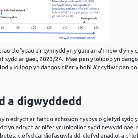
strau clefydau a’r cynnydd yn y ganran a’r newid yn 
f sydd ar gael, 2023/24. Mae pen y lolipop yn dangos
d y lolipop yn dangos nifer y bobl â’r cyflwr pan g
d a digwyddedd
y’n edrych ar faint o achosion hysbys o glefyd sydd
 yn edrych ar nifer yr unigolion sydd newydd gael 
betes, clefyd cardiofasgwlaidd, clefyd anadlol a ch