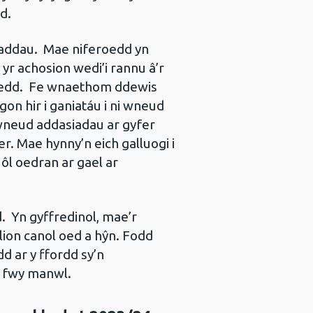
d.
raddau. Mae niferoedd yn
yr achosion wedi’i rannu â’r
roedd. Fe wnaethom ddewis
on hir i ganiatáu i ni wneud
wneud addasiadau ar gyfer
 Mae hynny’n eich galluogi i
l oedran ar gael ar
. Yn gyffredinol, mae’r
on canol oed a hŷn. Fodd
d ar y ffordd sy’n
n fwy manwl.