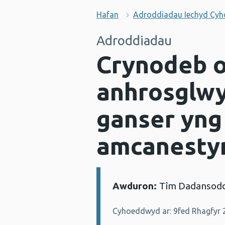
Hafan
Adroddiadau Iechyd Cy
Adroddiadau
Crynodeb o
anhrosglwy
ganser yng
amcanesty
Awduron:
Tîm Dadansod
Manylion:
Cyhoeddwyd ar: 9fed Rhagfyr 