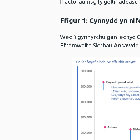
ffactorau risg (y gellir adda
Ffigur 1:
Cynnydd yn nife
Wedi’i gynhyrchu gan Iechyd
Fframwaith Sicrhau Ansawdd 