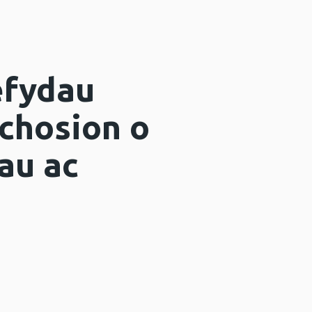
efydau
chosion o
au ac