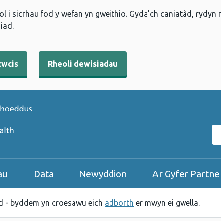
l i sicrhau fod y wefan yn gweithio. Gyda’ch caniatâd, rydyn
iad.
cwcis
Rheoli dewisiadau
C
au
Data
Newyddion
Ar Gyfer Partne
 - byddem yn croesawu eich
adborth
er mwyn ei gwella.