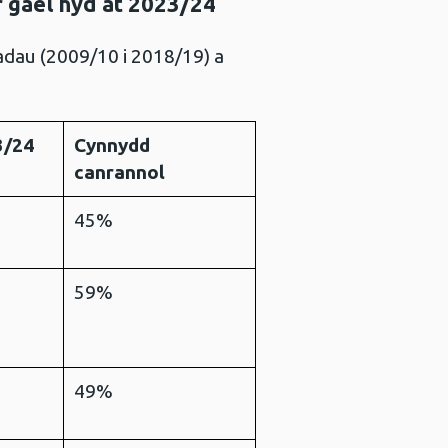
ar gael hyd at 2023/24
dau (2009/10 i 2018/19) a
3/24
Cynnydd
canrannol
45%
59%
49%