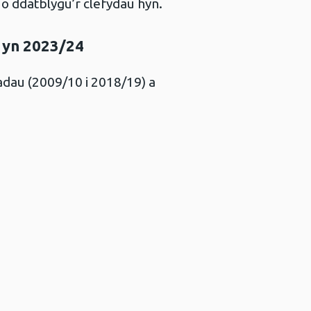
 o ddatblygu’r clefydau hyn.
g yn 2023/24
dau (2009/10 i 2018/19) a