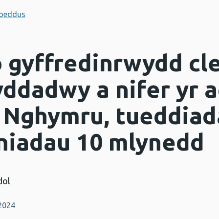
hoeddus
 gyffredinrwydd cl
ddadwy a nifer yr a
 Nghymru, tueddiad
niadau 10 mlynedd
dol
2024