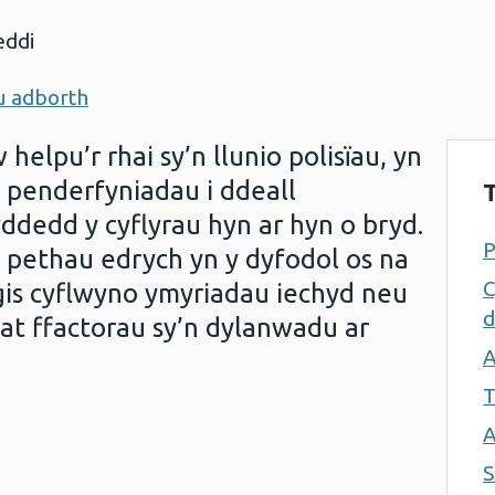
eddi
u adborth
helpu’r rhai sy’n llunio polisïau, yn
 penderfyniadau i ddeall
ddedd y cyflyrau hyn ar hyn o bryd.
ai pethau edrych yn y dyfodol os na
C
is cyflwyno ymyriadau iechyd neu
d
 at ffactorau sy’n dylanwadu ar
A
T
A
S