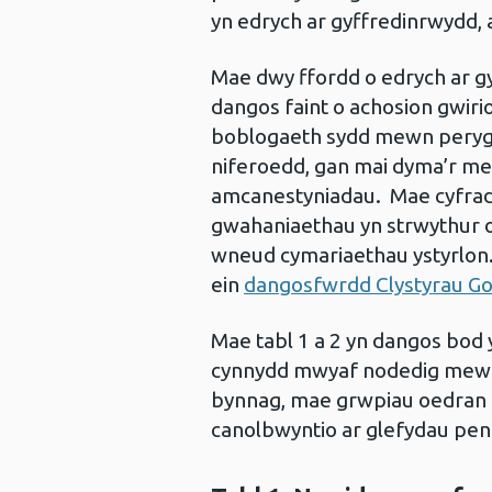
yn edrych ar gyffredinrwydd,
Mae dwy ffordd o edrych ar g
dangos faint o achosion gwirio
boblogaeth sydd mewn perygl
niferoedd, gan mai dyma’r mes
amcanestyniadau. Mae cyfradd
gwahaniaethau yn strwythur o
wneud cymariaethau ystyrlon.
ein
dangosfwrdd Clystyrau Gof
Mae tabl 1 a 2 yn dangos bod 
cynnydd mwyaf nodedig mewn c
bynnag, mae grwpiau oedran ia
canolbwyntio ar glefydau peno