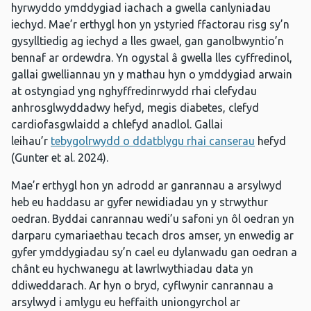
hyrwyddo ymddygiad iachach a gwella canlyniadau
iechyd. Mae’r erthygl hon yn ystyried ffactorau risg sy’n
gysylltiedig ag iechyd a lles gwael, gan ganolbwyntio’n
bennaf ar ordewdra. Yn ogystal â gwella lles cyffredinol,
gallai gwelliannau yn y mathau hyn o ymddygiad arwain
at ostyngiad yng nghyffredinrwydd rhai clefydau
anhrosglwyddadwy hefyd, megis diabetes, clefyd
cardiofasgwlaidd a chlefyd anadlol. Gallai
leihau’r
tebygolrwydd o ddatblygu rhai canserau
hefyd
(Gunter et al. 2024).
Mae’r erthygl hon yn adrodd ar ganrannau a arsylwyd
heb eu haddasu ar gyfer newidiadau yn y strwythur
oedran. Byddai canrannau wedi’u safoni yn ôl oedran yn
darparu cymariaethau tecach dros amser, yn enwedig ar
gyfer ymddygiadau sy’n cael eu dylanwadu gan oedran a
chânt eu hychwanegu at lawrlwythiadau data yn
ddiweddarach. Ar hyn o bryd, cyflwynir canrannau a
arsylwyd i amlygu eu heffaith uniongyrchol ar