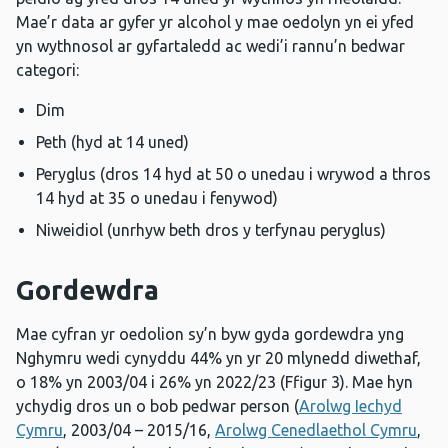
Mae’r data ar gyfer yr alcohol y mae oedolyn yn ei yfed
yn wythnosol ar gyfartaledd ac wedi’i rannu’n bedwar
categori:
Dim
Peth (hyd at 14 uned)
Peryglus (dros 14 hyd at 50 o unedau i wrywod a thros
14 hyd at 35 o unedau i fenywod)
Niweidiol (unrhyw beth dros y terfynau peryglus)
Gordewdra
Mae cyfran yr oedolion sy’n byw gyda gordewdra yng
Nghymru wedi cynyddu 44% yn yr 20 mlynedd diwethaf,
o 18% yn 2003/04 i 26% yn 2022/23 (Ffigur 3). Mae hyn
ychydig dros un o bob pedwar person (
Arolwg Iechyd
Cymru
, 2003/04 – 2015/16,
Arolwg Cenedlaethol Cymru
,