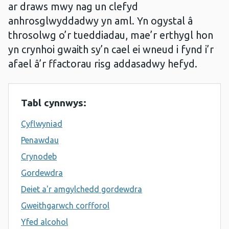
ar draws mwy nag un clefyd
anhrosglwyddadwy yn aml. Yn ogystal â
throsolwg o’r tueddiadau, mae’r erthygl hon
yn crynhoi gwaith sy’n cael ei wneud i fynd i’r
afael â’r ffactorau risg addasadwy hefyd.
Tabl cynnwys:
Cyflwyniad
Penawdau
Crynodeb
Gordewdra
Deiet a'r amgylchedd gordewdra
Gweithgarwch corfforol
Yfed alcohol