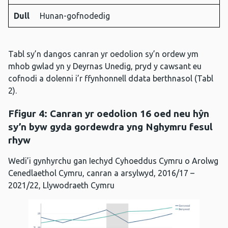
Dull
Hunan-gofnodedig
Tabl sy’n dangos canran yr oedolion sy’n ordew ym
mhob gwlad yn y Deyrnas Unedig, pryd y cawsant eu
cofnodi a dolenni i’r ffynhonnell ddata berthnasol (Tabl
2).
Ffigur 4:
Canran yr oedolion 16 oed neu hŷn
sy’n byw gyda gordewdra yng Nghymru fesul
rhyw
Wedi’i gynhyrchu gan Iechyd Cyhoeddus Cymru o Arolwg
Cenedlaethol Cymru, canran a arsylwyd, 2016/17 –
2021/22, Llywodraeth Cymru