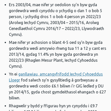
Ers 2003/04, mae nifer yr oedolion sy’n byw gyda
gordewdra wedi cynyddu o ychydig o dan 1 o bob 5
person, i ychydig dros 1 o bob 4 person yn 2022/23
(Arolwg Iechyd Cymru, 2003/04 – 2015/16, Arolwg
Cenedlaethol Cymru 2016/17 – 2022/23, Llywodraeth
Cymru).
Mae nifer yr achosion o blant 4-5 oed sy’n byw gyda
gordewdra wedi amrywio rhwng tua 11 a 12 y cant ers
2013/14, gydag 11.4% yn byw gyda gordewdra yn
2022/23 (Rhaglen Mesur Plant, Iechyd Cyhoeddus
Cymru).
Yn ei
ganllawiau, amcangyfrifodd Iechyd Cyhoeddus
Lloegr
fod salwch sy’n gysylltiedig â gorbwysau a
gordewdra wedi costio £6.1 biliwn i’r GIG ledled y DU
yn 2014/15, gyda chost gymdeithasol ehangach o £27
biliwn.
Rhagwelir y bydd y ffigurau hyn yn cynyddu i £9.7