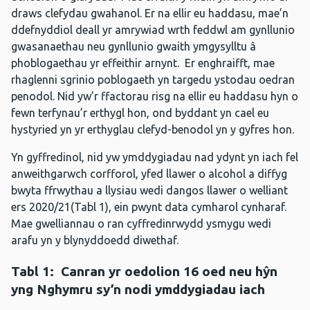
draws clefydau gwahanol. Er na ellir eu haddasu, mae’n
ddefnyddiol deall yr amrywiad wrth feddwl am gynllunio
gwasanaethau neu gynllunio gwaith ymgysylltu â
phoblogaethau yr effeithir arnynt. Er enghraifft, mae
rhaglenni sgrinio poblogaeth yn targedu ystodau oedran
penodol. Nid yw’r ffactorau risg na ellir eu haddasu hyn o
fewn terfynau’r erthygl hon, ond byddant yn cael eu
hystyried yn yr erthyglau clefyd-benodol yn y gyfres hon.
Yn gyffredinol, nid yw ymddygiadau nad ydynt yn iach fel
anweithgarwch corfforol, yfed llawer o alcohol a diffyg
bwyta ffrwythau a llysiau wedi dangos llawer o welliant
ers 2020/21(Tabl 1), ein pwynt data cymharol cynharaf.
Mae gwelliannau o ran cyffredinrwydd ysmygu wedi
arafu yn y blynyddoedd diwethaf.
Tabl 1:
Canran yr oedolion 16 oed neu hŷn
yng Nghymru sy’n nodi ymddygiadau iach