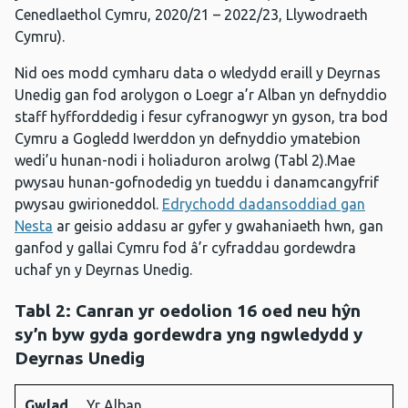
Cenedlaethol Cymru, 2020/21 – 2022/23, Llywodraeth
Cymru).
Nid oes modd cymharu data o wledydd eraill y Deyrnas
Unedig gan fod arolygon o Loegr a’r Alban yn defnyddio
staff hyfforddedig i fesur cyfranogwyr yn gyson, tra bod
Cymru a Gogledd Iwerddon yn defnyddio ymatebion
wedi’u hunan-nodi i holiaduron arolwg (Tabl 2).Mae
pwysau hunan-gofnodedig yn tueddu i danamcangyfrif
pwysau gwirioneddol.
Edrychodd dadansoddiad gan
Nesta
ar geisio addasu ar gyfer y gwahaniaeth hwn, gan
ganfod y gallai Cymru fod â’r cyfraddau gordewdra
uchaf yn y Deyrnas Unedig.
Tabl 2:
Canran yr oedolion 16 oed neu hŷn
sy’n byw gyda gordewdra yng ngwledydd y
Deyrnas Unedig
Gwlad
Yr Alban