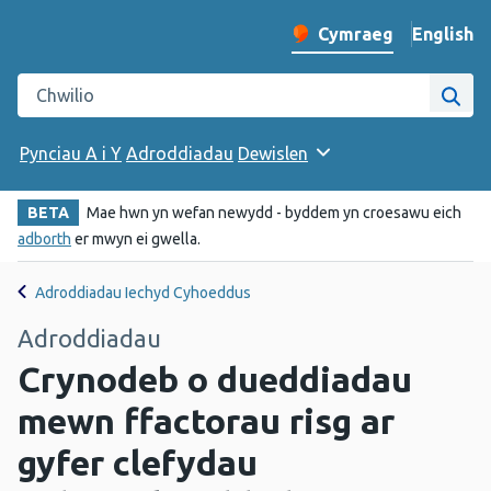
English
– Change 
Cymraeg
Newid iaith y wefan
Chwilio gwefan Iechyd Cyhoeddus Cymru
Chwi
Pynciau A i Y
Adroddiadau
Dewislen
BETA
Mae hwn yn wefan newydd - byddem yn croesawu eich
adborth
er mwyn ei gwella.
Adroddiadau Iechyd Cyhoeddus
Adroddiadau
Crynodeb o dueddiadau
mewn ffactorau risg ar
gyfer clefydau