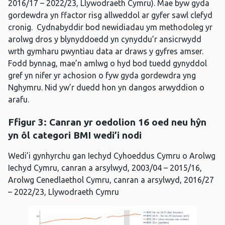
2016/17 – 2022/23, Llywodraeth Cymru). Mae byw gyda
gordewdra yn ffactor risg allweddol ar gyfer sawl clefyd
cronig. Cydnabyddir bod newidiadau ym methodoleg yr
arolwg dros y blynyddoedd yn cynyddu’r ansicrwydd
wrth gymharu pwyntiau data ar draws y gyfres amser.
Fodd bynnag, mae’n amlwg o hyd bod tuedd gynyddol
gref yn nifer yr achosion o fyw gyda gordewdra yng
Nghymru. Nid yw’r duedd hon yn dangos arwyddion o
arafu.
Ffigur 3:
Canran yr oedolion 16 oed neu hŷn
yn ôl categori BMI wedi’i nodi
Wedi’i gynhyrchu gan Iechyd Cyhoeddus Cymru o Arolwg
Iechyd Cymru, canran a arsylwyd, 2003/04 – 2015/16,
Arolwg Cenedlaethol Cymru, canran a arsylwyd, 2016/27
– 2022/23, Llywodraeth Cymru