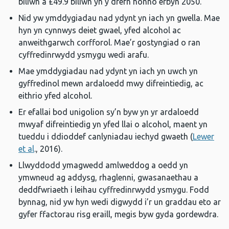
biliwn a £49.9 biliwn yn y drefn honno erbyn 2050.
Nid yw ymddygiadau nad ydynt yn iach yn gwella. Mae
hyn yn cynnwys deiet gwael, yfed alcohol ac
anweithgarwch corfforol. Mae’r gostyngiad o ran
cyffredinrwydd ysmygu wedi arafu.
Mae ymddygiadau nad ydynt yn iach yn uwch yn
gyffredinol mewn ardaloedd mwy difreintiedig, ac
eithrio yfed alcohol.
Er efallai bod unigolion sy’n byw yn yr ardaloedd
mwyaf difreintiedig yn yfed llai o alcohol, maent yn
tueddu i ddioddef canlyniadau iechyd gwaeth (
Lewer
et al
., 2016).
Llwyddodd ymagwedd amlweddog a oedd yn
ymwneud ag addysg, rhaglenni, gwasanaethau a
deddfwriaeth i leihau cyffredinrwydd ysmygu. Fodd
bynnag, nid yw hyn wedi digwydd i’r un graddau eto ar
gyfer ffactorau risg eraill, megis byw gyda gordewdra.