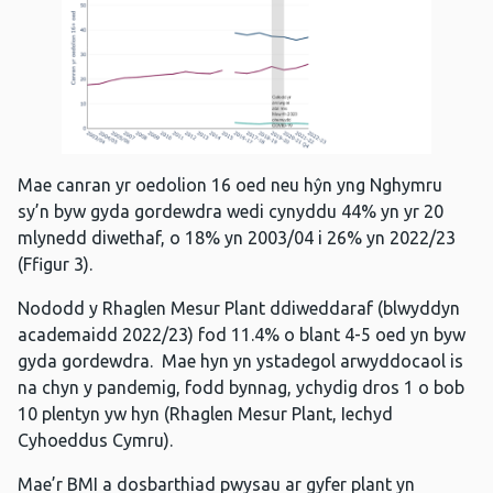
Mae canran yr oedolion 16 oed neu hŷn yng Nghymru
sy’n byw gyda gordewdra wedi cynyddu 44% yn yr 20
mlynedd diwethaf, o 18% yn 2003/04 i 26% yn 2022/23
(Ffigur 3).
Nododd y Rhaglen Mesur Plant ddiweddaraf (blwyddyn
academaidd 2022/23) fod 11.4% o blant 4-5 oed yn byw
gyda gordewdra. Mae hyn yn ystadegol arwyddocaol is
na chyn y pandemig, fodd bynnag, ychydig dros 1 o bob
10 plentyn yw hyn (Rhaglen Mesur Plant, Iechyd
Cyhoeddus Cymru).
Mae’r BMI a dosbarthiad pwysau ar gyfer plant yn