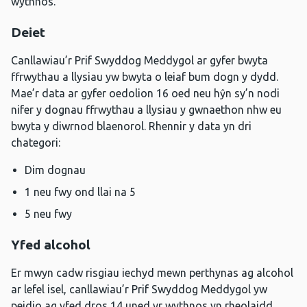
wythnos.
Deiet
Canllawiau’r Prif Swyddog Meddygol ar gyfer bwyta
ffrwythau a llysiau yw bwyta o leiaf bum dogn y dydd.
Mae’r data ar gyfer oedolion 16 oed neu hŷn sy’n nodi
nifer y dognau ffrwythau a llysiau y gwnaethon nhw eu
bwyta y diwrnod blaenorol. Rhennir y data yn dri
chategori:
Dim dognau
1 neu fwy ond llai na 5
5 neu fwy
Yfed alcohol
Er mwyn cadw risgiau iechyd mewn perthynas ag alcohol
ar lefel isel, canllawiau’r Prif Swyddog Meddygol yw
peidio ag yfed dros 14 uned yr wythnos yn rheolaidd.