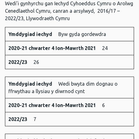
Wedi’i gynhyrchu gan Iechyd Cyhoeddus Cymru o Arolwg
Cenedlaethol Cymru, canran a arsylwyd, 2016/17 –
2022/23, Llywodraeth Cymru
Ymddygiad iechyd
Byw gyda gordewdra
Ymddygiad
2020-21
2022/23
2020-21 chwarter 4 Ion-Mawrth 2021
24
iechyd
chwarter
4 Ion-
2022/23
26
Mawrth
2021
Ymddygiad iechyd
Wedi bwyta dim dognau o
ffrwythau a llysiau y diwrnod cynt
2020-21 chwarter 4 Ion-Mawrth 2021
6
2022/23
7