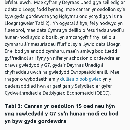
lefelau uwch. Mae cyfran y Deyrnas Unedig yn seiliedig ar
ddata o Loegr, fodd bynnag, mae canran yr oedolion sy’n
byw gyda gordewdra yng Nghymru ond ychydig yn is na
Lloegr (gweler Tabl 2). Yn ogystal â hyn, fel y nodwyd yn
flaenorol, mae data Cymru yn deillio o fesuriadau wedi’u
hunan-nodi sydd o bosibl yn amcangyfrif rhy isel o’u
cymharu â’r mesuriadau ffurfiol sy’n llywio data Lloegr.
Er ei bod yn anodd cymharu, mae’n amlwg bod tuedd
gyffredinol ar i fyny yn nifer yr achosion o ordewdra ar
draws gwledydd y G7, gyda’r Deyrnas Unedig â
chyfraddau uwch na gwledydd Ewropeaidd eraill. Mae
rhagor o wybodaeth am y
dulliau o bob gwlad
yn y
dadansoddiad hwn ar gael gan y Sefydliad ar gyfer
Cydweithrediad a Datblygiad Economaidd (OECD).
Tabl 3:
Canran yr oedolion 15 oed neu hŷn
yng ngwledydd y G7 sy’n hunan-nodi eu bod
yn byw gyda gordewdra