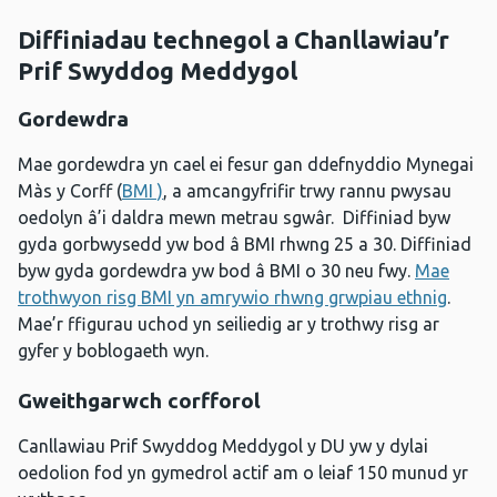
Diffiniadau technegol a Chanllawiau’r
Prif Swyddog Meddygol
Gordewdra
Mae gordewdra yn cael ei fesur gan ddefnyddio Mynegai
Màs y Corff (
BMI )
, a amcangyfrifir trwy rannu pwysau
oedolyn â’i daldra mewn metrau sgwâr. Diffiniad byw
gyda gorbwysedd yw bod â BMI rhwng 25 a 30. Diffiniad
byw gyda gordewdra yw bod â BMI o 30 neu fwy.
Mae
trothwyon risg BMI yn amrywio rhwng grwpiau ethnig
.
Mae’r ffigurau uchod yn seiliedig ar y trothwy risg ar
gyfer y boblogaeth wyn.
Gweithgarwch corfforol
Canllawiau Prif Swyddog Meddygol y DU yw y dylai
oedolion fod yn gymedrol actif am o leiaf 150 munud yr