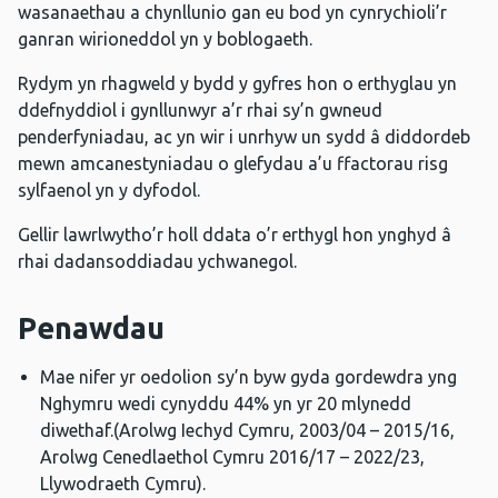
wasanaethau a chynllunio gan eu bod yn cynrychioli’r
ganran wirioneddol yn y boblogaeth.
Rydym yn rhagweld y bydd y gyfres hon o erthyglau yn
ddefnyddiol i gynllunwyr a’r rhai sy’n gwneud
penderfyniadau, ac yn wir i unrhyw un sydd â diddordeb
mewn amcanestyniadau o glefydau a’u ffactorau risg
sylfaenol yn y dyfodol.
Gellir lawrlwytho’r holl ddata o’r erthygl hon ynghyd â
rhai dadansoddiadau ychwanegol.
Penawdau
Mae nifer yr oedolion sy’n byw gyda gordewdra yng
Nghymru wedi cynyddu 44% yn yr 20 mlynedd
diwethaf.(Arolwg Iechyd Cymru, 2003/04 – 2015/16,
Arolwg Cenedlaethol Cymru 2016/17 – 2022/23,
Llywodraeth Cymru).