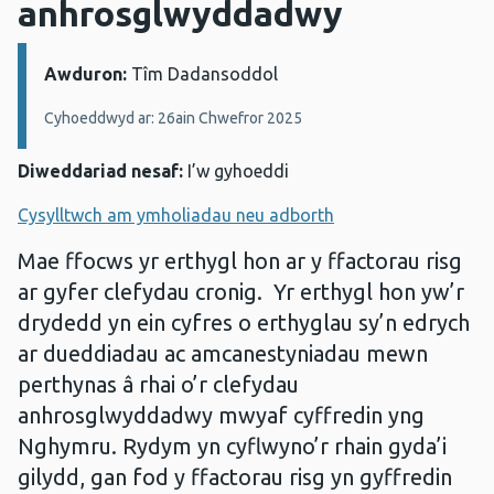
anhrosglwyddadwy
Awduron:
Manylion:
Tîm Dadansoddol
Cyhoeddwyd ar: 26ain Chwefror 2025
Diweddariad nesaf:
I’w gyhoeddi
Cysylltwch am ymholiadau neu adborth
Mae ffocws yr erthygl hon ar y ffactorau risg
ar gyfer clefydau cronig. Yr erthygl hon yw’r
drydedd yn ein cyfres o erthyglau sy’n edrych
ar dueddiadau ac amcanestyniadau mewn
perthynas â rhai o’r clefydau
anhrosglwyddadwy mwyaf cyffredin yng
Nghymru. Rydym yn cyflwyno’r rhain gyda’i
gilydd, gan fod y ffactorau risg yn gyffredin