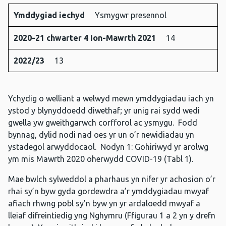
Ymddygiad iechyd
Ysmygwr presennol
2020-21 chwarter 4 Ion-Mawrth 2021
14
2022/23
13
Ychydig o welliant a welwyd mewn ymddygiadau iach yn
ystod y blynyddoedd diwethaf; yr unig rai sydd wedi
gwella yw gweithgarwch corfforol ac ysmygu. Fodd
bynnag, dylid nodi nad oes yr un o’r newidiadau yn
ystadegol arwyddocaol. Nodyn 1: Gohiriwyd yr arolwg
ym mis Mawrth 2020 oherwydd COVID-19 (Tabl 1).
Mae bwlch sylweddol a pharhaus yn nifer yr achosion o’r
rhai sy’n byw gyda gordewdra a’r ymddygiadau mwyaf
afiach rhwng pobl sy’n byw yn yr ardaloedd mwyaf a
lleiaf difreintiedig yng Nghymru (Ffigurau 1 a 2 yn y drefn