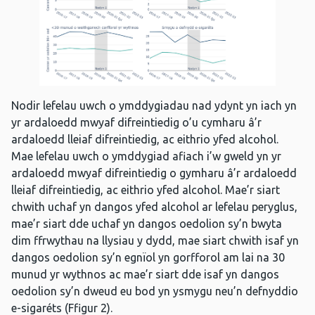
Nodir lefelau uwch o ymddygiadau nad ydynt yn iach yn
yr ardaloedd mwyaf difreintiedig o’u cymharu â’r
ardaloedd lleiaf difreintiedig, ac eithrio yfed alcohol.
Mae lefelau uwch o ymddygiad afiach i’w gweld yn yr
ardaloedd mwyaf difreintiedig o gymharu â’r ardaloedd
lleiaf difreintiedig, ac eithrio yfed alcohol. Mae’r siart
chwith uchaf yn dangos yfed alcohol ar lefelau peryglus,
mae’r siart dde uchaf yn dangos oedolion sy’n bwyta
dim ffrwythau na llysiau y dydd, mae siart chwith isaf yn
dangos oedolion sy’n egnïol yn gorfforol am lai na 30
munud yr wythnos ac mae’r siart dde isaf yn dangos
oedolion sy’n dweud eu bod yn ysmygu neu’n defnyddio
e-sigaréts (Ffigur 2).