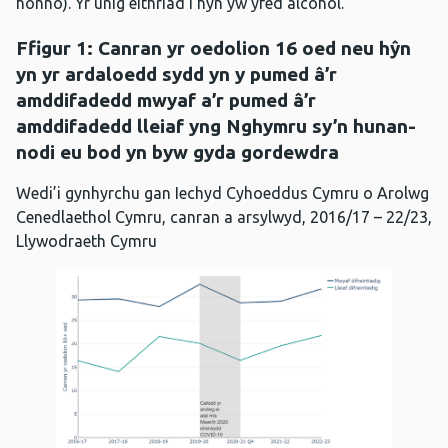
honno). Yr unig eithriad i hyn yw yfed alcohol.
Ffigur 1: Canran yr oedolion 16 oed neu hŷn
yn yr ardaloedd sydd yn y pumed â’r
amddifadedd mwyaf a’r pumed â’r
amddifadedd lleiaf yng Nghymru sy’n hunan-
nodi eu bod yn byw gyda gordewdra
Wedi’i gynhyrchu gan Iechyd Cyhoeddus Cymru o Arolwg
Cenedlaethol Cymru, canran a arsylwyd, 2016/17 – 22/23,
Llywodraeth Cymru