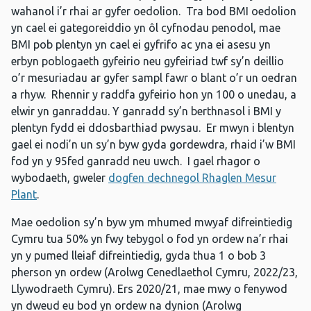
wahanol i’r rhai ar gyfer oedolion. Tra bod BMI oedolion
yn cael ei gategoreiddio yn ôl cyfnodau penodol, mae
BMI pob plentyn yn cael ei gyfrifo ac yna ei asesu yn
erbyn poblogaeth gyfeirio neu gyfeiriad twf sy’n deillio
o’r mesuriadau ar gyfer sampl fawr o blant o’r un oedran
a rhyw. Rhennir y raddfa gyfeirio hon yn 100 o unedau, a
elwir yn ganraddau. Y ganradd sy’n berthnasol i BMI y
plentyn fydd ei ddosbarthiad pwysau. Er mwyn i blentyn
gael ei nodi’n un sy’n byw gyda gordewdra, rhaid i’w BMI
fod yn y 95fed ganradd neu uwch. I gael rhagor o
wybodaeth, gweler
dogfen dechnegol Rhaglen Mesur
Plant
.
Mae oedolion sy’n byw ym mhumed mwyaf difreintiedig
Cymru tua 50% yn fwy tebygol o fod yn ordew na’r rhai
yn y pumed lleiaf difreintiedig, gyda thua 1 o bob 3
pherson yn ordew (Arolwg Cenedlaethol Cymru, 2022/23,
Llywodraeth Cymru). Ers 2020/21, mae mwy o fenywod
yn dweud eu bod yn ordew na dynion (Arolwg