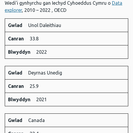
Wedi’i gynhyrchu gan Iechyd Cyhoeddus Cymru o
Data
explorer
, 2010 – 2022 , OECD
Gwlad
Unol Daleithiau
Gwlad
Canran
Blwyddyn
Canran
33.8
Blwyddyn
2022
Gwlad
Deyrnas Unedig
Canran
25.9
Blwyddyn
2021
Gwlad
Canada