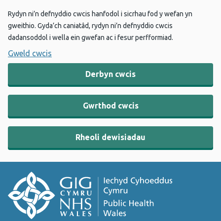
Rydyn ni’n defnyddio cwcis hanfodol i sicrhau fod y wefan yn
gweithio. Gyda’ch caniatâd, rydyn ni’n defnyddio cwcis
dadansoddol i wella ein gwefan ac i fesur perfformiad.
Gweld cwcis
Derbyn cwcis
Gwrthod cwcis
Rheoli dewisiadau