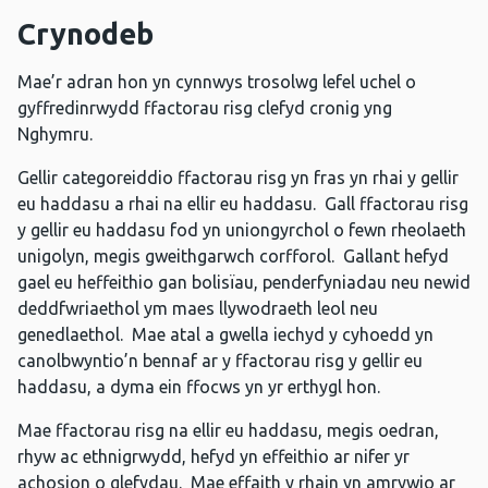
Crynodeb
Mae’r adran hon yn cynnwys trosolwg lefel uchel o
gyffredinrwydd ffactorau risg clefyd cronig yng
Nghymru.
Gellir categoreiddio ffactorau risg yn fras yn rhai y gellir
eu haddasu a rhai na ellir eu haddasu. Gall ffactorau risg
y gellir eu haddasu fod yn uniongyrchol o fewn rheolaeth
unigolyn, megis gweithgarwch corfforol. Gallant hefyd
gael eu heffeithio gan bolisïau, penderfyniadau neu newid
deddfwriaethol ym maes llywodraeth leol neu
genedlaethol. Mae atal a gwella iechyd y cyhoedd yn
canolbwyntio’n bennaf ar y ffactorau risg y gellir eu
haddasu, a dyma ein ffocws yn yr erthygl hon.
Mae ffactorau risg na ellir eu haddasu, megis oedran,
rhyw ac ethnigrwydd, hefyd yn effeithio ar nifer yr
achosion o glefydau. Mae effaith y rhain yn amrywio ar