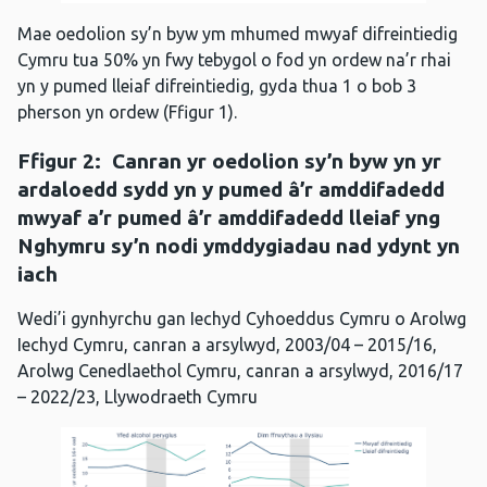
Mae oedolion sy’n byw ym mhumed mwyaf difreintiedig
Cymru tua 50% yn fwy tebygol o fod yn ordew na’r rhai
yn y pumed lleiaf difreintiedig, gyda thua 1 o bob 3
pherson yn ordew (Ffigur 1).
Ffigur 2:
Canran yr oedolion sy’n byw yn yr
ardaloedd sydd yn y pumed â’r amddifadedd
mwyaf a’r pumed â’r amddifadedd lleiaf yng
Nghymru sy’n nodi ymddygiadau nad ydynt yn
iach
Wedi’i gynhyrchu gan Iechyd Cyhoeddus Cymru o Arolwg
Iechyd Cymru, canran a arsylwyd, 2003/04 – 2015/16,
Arolwg Cenedlaethol Cymru, canran a arsylwyd, 2016/17
– 2022/23, Llywodraeth Cymru