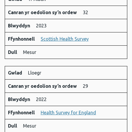
Gwlad
Canran
Blwyddyn
Ffynhonnell
Dull
Canran yr oedolion sy’n ordew
32
yr
oedolion
Blwyddyn
2023
sy’n
ordew
Ffynhonnell
Scottish Health Survey
Dull
Mesur
Gwlad
Lloegr
Canran yr oedolion sy’n ordew
29
Blwyddyn
2022
Ffynhonnell
Health Survey for England
Dull
Mesur