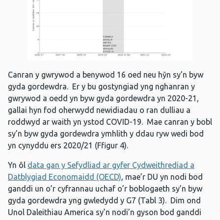
Canran y gwrywod a benywod 16 oed neu hŷn sy’n byw
gyda gordewdra. Er y bu gostyngiad yng nghanran y
gwrywod a oedd yn byw gyda gordewdra yn 2020-21,
gallai hyn fod oherwydd newidiadau o ran dulliau a
roddwyd ar waith yn ystod COVID-19. Mae canran y bobl
sy’n byw gyda gordewdra ymhlith y ddau ryw wedi bod
yn cynyddu ers 2020/21 (Ffigur 4).
Yn ôl
data gan y Sefydliad ar gyfer Cydweithrediad a
Datblygiad Economaidd (OECD)
, mae’r DU yn nodi bod
ganddi un o’r cyfrannau uchaf o’r boblogaeth sy’n byw
gyda gordewdra yng gwledydd y G7 (Tabl 3). Dim ond
Unol Daleithiau America sy’n nodi’n gyson bod ganddi