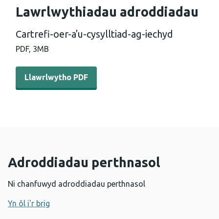
Lawrlwythiadau adroddiadau
Cartrefi-oer-a'u-cysylltiad-ag-iechyd
PDF,
3MB
Llawrlwytho PDF - Cartrefi-oer-a'u-cysylltiad-ag-iechyd
Llawrlwytho PDF
Adroddiadau perthnasol
Ni chanfuwyd adroddiadau perthnasol
Yn ôl i'r brig