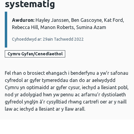
systematig
Awduron:
Manylion:
Hayley Janssen, Ben Gascoyne, Kat Ford,
Rebecca Hill, Manon Roberts, Sumina Azam
Cyhoeddwyd ar: 29ain Tachwedd 2022
Cymru Gyfan/Cenedlaethol
Fel rhan o brosiect ehangach i benderfynu a yw’r safonau
cyfredol ar gyfer tymereddau dan do ar aelwydydd
Cymru yn optimaidd ar gyfer cysur, iechyd a llesiant pobl,
nod yr adolygiad hwn yw pennu ac arfarnu’r dystiolaeth
gyfredol ynglŷn â’r cysylltiad rhwng cartrefi oer ar y naill
law ac iechyd a llesiant ar y llaw arall.