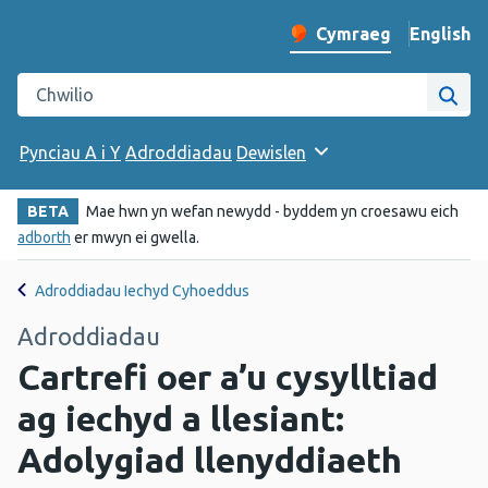
English
– Change 
Cymraeg
Newid iaith y wefan
Chwilio gwefan Iechyd Cyhoeddus Cymru
Chwi
Pynciau A i Y
Adroddiadau
Dewislen
BETA
Mae hwn yn wefan newydd - byddem yn croesawu eich
adborth
er mwyn ei gwella.
Adroddiadau Iechyd Cyhoeddus
Adroddiadau
Cartrefi oer a’u cysylltiad
ag iechyd a llesiant:
Adolygiad llenyddiaeth