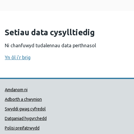
Setiau data cysylltiedig
Ni chanfuwyd tudalennau data perthnasol
Yn ôl i'r brig
Dolenni Cymorth Iechyd Cyhoedd
Amdanom ni
Adborth a chwynion
Swyddi gwag cyfredol
Datganiad hygyrchedd
Polisi preifatrwydd