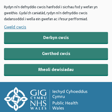
Rydyn ni’n defnyddio cwcis hanfodol i sicrhau fod y wefan yn
gweithio. Gyda’ch caniatâd, rydyn ni’n defnyddio cwcis
dadansoddol i wella ein gwefan ac i fesur perfformiad.
Gweld cwcis
Derbyn cwcis
Gwrthod cwcis
Rheoli dewisiadau