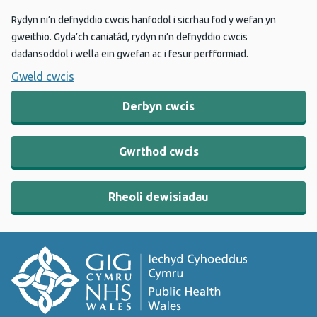
Rydyn ni’n defnyddio cwcis hanfodol i sicrhau fod y wefan yn
gweithio. Gyda’ch caniatâd, rydyn ni’n defnyddio cwcis
dadansoddol i wella ein gwefan ac i fesur perfformiad.
Gweld cwcis
Derbyn cwcis
Gwrthod cwcis
Rheoli dewisiadau