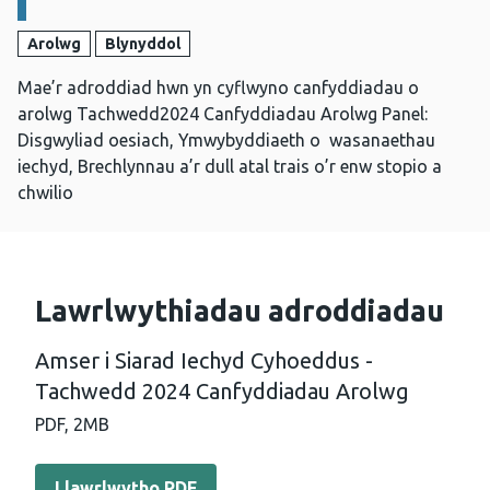
Arolwg
Blynyddol
Mae’r adroddiad hwn yn cyflwyno canfyddiadau o
arolwg Tachwedd2024 Canfyddiadau Arolwg Panel:
Disgwyliad oesiach, Ymwybyddiaeth o wasanaethau
iechyd, Brechlynnau a’r dull atal trais o’r enw stopio a
chwilio
Lawrlwythiadau adroddiadau
Amser i Siarad Iechyd Cyhoeddus -
Tachwedd 2024 Canfyddiadau Arolwg
PDF,
2MB
Llawrlwytho PDF - Amser i Siarad Iechyd Cyhoeddus -
Llawrlwytho PDF