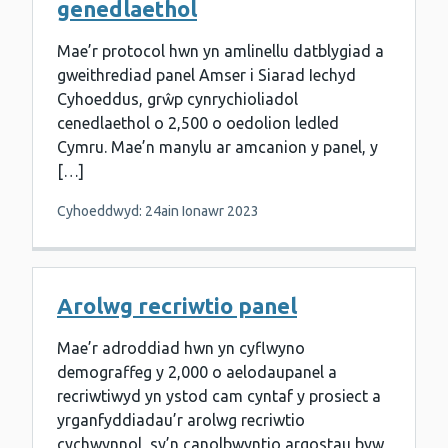
genedlaethol
Mae’r protocol hwn yn amlinellu datblygiad a
gweithrediad panel Amser i Siarad Iechyd
Cyhoeddus, grŵp cynrychioliadol
cenedlaethol o 2,500 o oedolion ledled
Cymru. Mae’n manylu ar amcanion y panel, y
[…]
Cyhoeddwyd: 24ain Ionawr 2023
Arolwg recriwtio panel
Mae’r adroddiad hwn yn cyflwyno
demograffeg y 2,000 o aelodaupanel a
recriwtiwyd yn ystod cam cyntaf y prosiect a
yrganfyddiadau’r arolwg recriwtio
cychwynnol, sy’n canolbwyntio argostau byw,