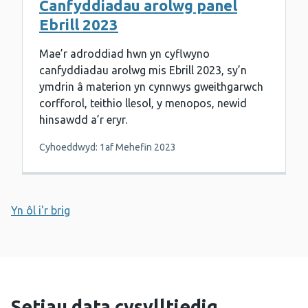
Canfyddiadau arolwg panel
Ebrill 2023
Mae’r adroddiad hwn yn cyflwyno
canfyddiadau arolwg mis Ebrill 2023, sy’n
ymdrin â materion yn cynnwys gweithgarwch
corfforol, teithio llesol, y menopos, newid
hinsawdd a’r eryr.
Cyhoeddwyd: 1af Mehefin 2023
Yn ôl i'r brig
Setiau data cysylltiedig