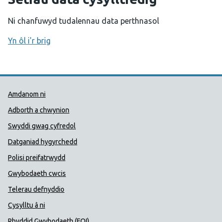
Ni chanfuwyd tudalennau data perthnasol
Yn ôl i'r brig
Dolenni Cymorth Iechyd Cyhoedd
Amdanom ni
Adborth a chwynion
Swyddi gwag cyfredol
Datganiad hygyrchedd
Polisi preifatrwydd
Gwybodaeth cwcis
Telerau defnyddio
Cysylltu â ni
Rhyddid Gwybodaeth (FOI)