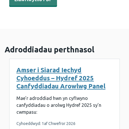
Adroddiadau perthnasol
Amser i Siarad Iechyd
Cyhoeddus – Hydref 2025
Canfyddiadau Arowlwg Panel
Mae’r adroddiad hwn yn cyflwyno
canfyddiadau o arolwg Hydref 2025 sy’n
cwmpasu:
Cyhoeddwyd: 1af Chwefror 2026