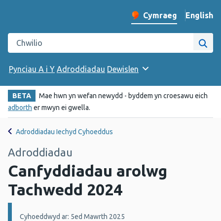
English
– Change 
Cymraeg
Newid iaith y wefan
Chwilio gwefan Iechyd Cyhoeddus Cymru
Chwi
Pynciau A i Y
Adroddiadau
Dewislen
BETA
Mae hwn yn wefan newydd - byddem yn croesawu eich
adborth
er mwyn ei gwella.
Adroddiadau Iechyd Cyhoeddus
Adroddiadau
Canfyddiadau arolwg
Tachwedd 2024
Manylion:
Cyhoeddwyd ar: 5ed Mawrth 2025