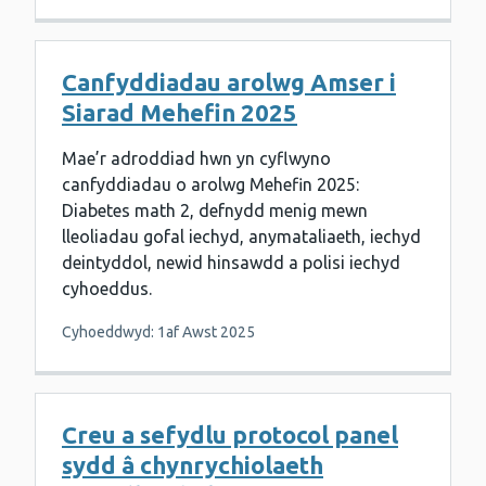
Canfyddiadau arolwg Amser i
Siarad Mehefin 2025
Mae’r adroddiad hwn yn cyflwyno
canfyddiadau o arolwg Mehefin 2025:
Diabetes math 2, defnydd menig mewn
lleoliadau gofal iechyd, anymataliaeth, iechyd
deintyddol, newid hinsawdd a polisi iechyd
cyhoeddus.
Cyhoeddwyd: 1af Awst 2025
Creu a sefydlu protocol panel
sydd â chynrychiolaeth