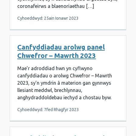
coronafeirws a blaenoriaethau […]
Cyhoeddwyd: 25ain Ionawr 2023
Canfyddiadau arolwg panel
Chwefror – Mawrth 2023
Mae’r adroddiad hwn yn cyflwyno
canfyddiadau o arolwg Chwefror – Mawrth
2023, sy’n ymdrin â materion gan gynnwys
llesiant meddwl, brechlynnau,
anghydraddoldebau iechyd a chostau byw.
Cyhoeddwyd: 7fed Rhagfyr 2023