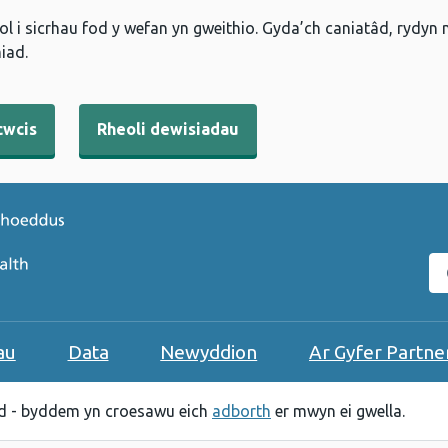
l i sicrhau fod y wefan yn gweithio. Gyda’ch caniatâd, rydyn
iad.
cwcis
Rheoli dewisiadau
C
au
Data
Newyddion
Ar Gyfer Partne
 - byddem yn croesawu eich
adborth
er mwyn ei gwella.