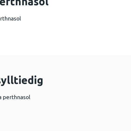
erthnasol
rthnasol
ylltiedig
a perthnasol