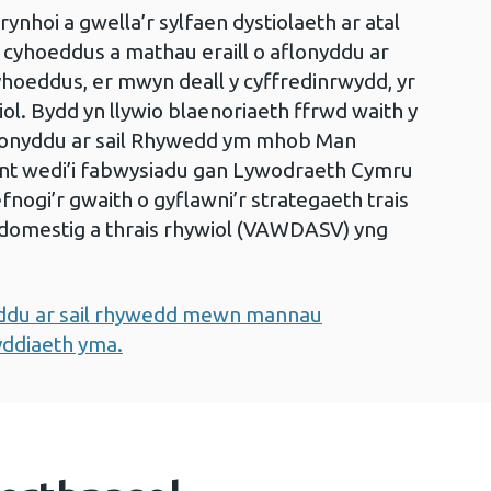
nhoi a gwella’r sylfaen dystiolaeth ar atal
 cyhoeddus a mathau eraill o aflonyddu ar
oeddus, er mwyn deall y cyffredinrwydd, yr
ol. Bydd yn llywio blaenoriaeth ffrwd waith y
flonyddu ar sail Rhywedd ym mhob Man
int wedi’i fabwysiadu gan Lywodraeth Cymru
nogi’r gwaith o gyflawni’r strategaeth trais
domestig a thrais rhywiol (VAWDASV) yng
yddu ar sail rhywedd mewn mannau
yddiaeth yma.