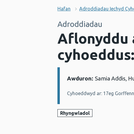
Hafan
Adroddiadau Iechyd Cy
Adroddiadau
Aflonyddu 
cyhoeddus:
Awduron:
Samia Addis, H
Manylion:
Cyhoeddwyd ar: 17eg Gorffenn
Rhyngwladol