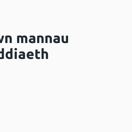
ewn mannau
yddiaeth