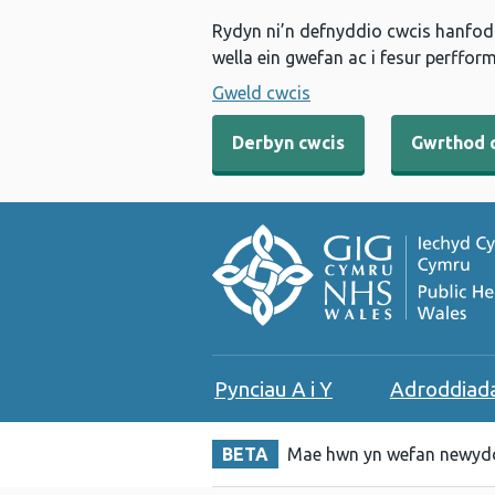
Rydyn ni’n defnyddio cwcis hanfodo
wella ein gwefan ac i fesur perfform
Gweld cwcis
Derbyn cwcis
Gwrthod 
Pynciau A i Y
Adroddiad
BETA
Mae hwn yn wefan newydd