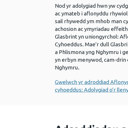
Nod yr adolygiad hwn yw cydgry
ac ymateb i aflonyddu rhywiol
sail rhywedd ym mhob man cyh
achosion ac ymyriadau effeithi
Glasbrint yn uniongyrchol: A
Cyhoeddus. Mae’r dull Glasbr
a Phlismona yng Nghymru i gef
yn erbyn menywod, cam-drin 
Nghymru.
Gwelwch yr adroddiad Aflon
cyhoeddus: Adolygiad o’r llen