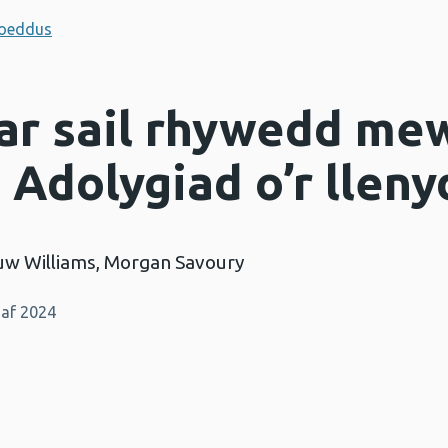
hoeddus
ar sail rhywedd m
 Adolygiad o’r llen
uw Williams, Morgan Savoury
af 2024