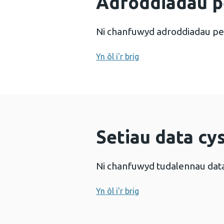
Adroddiadau p
Ni chanfuwyd adroddiadau pe
Yn ôl i'r brig
Setiau data cys
Ni chanfuwyd tudalennau dat
Yn ôl i'r brig