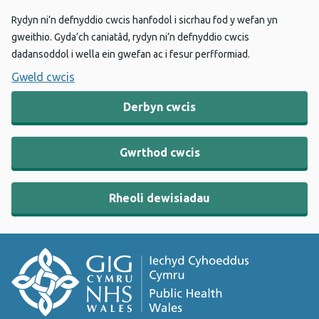
Rydyn ni’n defnyddio cwcis hanfodol i sicrhau fod y wefan yn
gweithio. Gyda’ch caniatâd, rydyn ni’n defnyddio cwcis
dadansoddol i wella ein gwefan ac i fesur perfformiad.
Gweld cwcis
Derbyn cwcis
Gwrthod cwcis
Rheoli dewisiadau