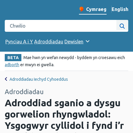
English
– Change 
Cymraeg
Newid iaith y wefan
Chwilio gwefan Iechyd Cyhoeddus Cymru
Chwi
Pynciau A i Y
Adroddiadau
Dewislen
BETA
Mae hwn yn wefan newydd - byddem yn croesawu eich
adborth
er mwyn ei gwella.
Adroddiadau Iechyd Cyhoeddus
Adroddiadau
Adroddiad sganio a dysgu
gorwelion rhyngwladol:
Ysgogwyr cyllidol i fynd i’r