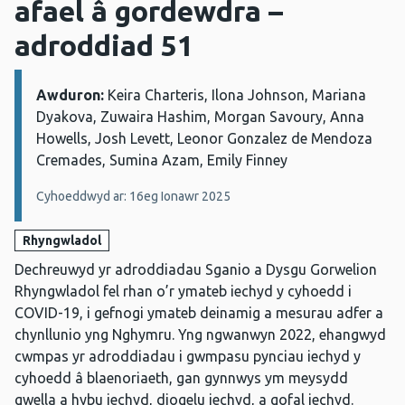
afael â gordewdra –
adroddiad 51
Awduron:
Manylion:
Keira Charteris, Ilona Johnson, Mariana
Dyakova, Zuwaira Hashim, Morgan Savoury, Anna
Howells, Josh Levett, Leonor Gonzalez de Mendoza
Cremades, Sumina Azam, Emily Finney
Cyhoeddwyd ar: 16eg Ionawr 2025
Rhyngwladol
Dechreuwyd yr adroddiadau Sganio a Dysgu Gorwelion
Rhyngwladol fel rhan o’r ymateb iechyd y cyhoedd i
COVID-19, i gefnogi ymateb deinamig a mesurau adfer a
chynllunio yng Nghymru. Yng ngwanwyn 2022, ehangwyd
cwmpas yr adroddiadau i gwmpasu pynciau iechyd y
cyhoedd â blaenoriaeth, gan gynnwys ym meysydd
gwella a hybu iechyd, diogelu iechyd, a gofal iechyd.