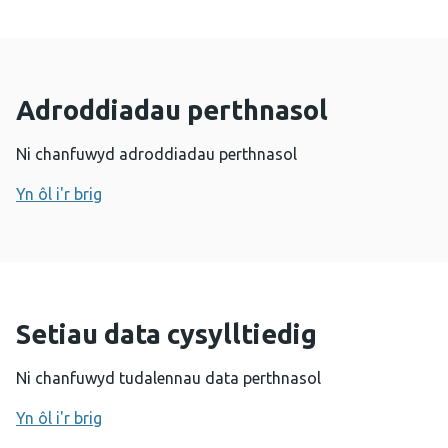
Adroddiadau perthnasol
Ni chanfuwyd adroddiadau perthnasol
Yn ôl i'r brig
Setiau data cysylltiedig
Ni chanfuwyd tudalennau data perthnasol
Yn ôl i'r brig