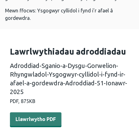
Mewn ffocws: Ysgogwyr cyllidol i fynd i’r afael â
gordewdra.
Lawrlwythiadau adroddiadau
Adroddiad-Sganio-a-Dysgu-Gorwelion-
Rhyngwladol-Ysgogwyr-cyllidol-i-fynd-ir-
afael-a-gordewdra-Adroddiad-51-Ionawr-
2025
PDF,
875KB
Llawrlwytho PDF - Adroddiad-Sganio-a-Dysgu-Gorwelion
Llawrlwytho PDF