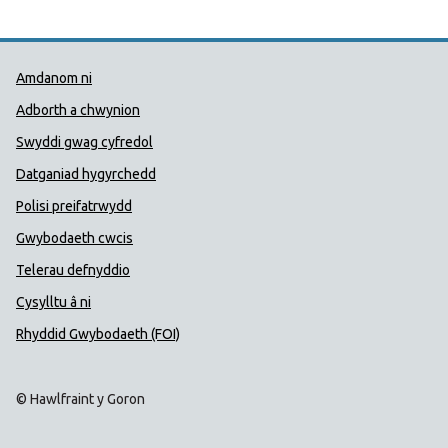
Dolenni Cymorth Iechyd Cyhoedd
Amdanom ni
Adborth a chwynion
Swyddi gwag cyfredol
Datganiad hygyrchedd
Polisi preifatrwydd
Gwybodaeth cwcis
Telerau defnyddio
Cysylltu â ni
Rhyddid Gwybodaeth (FOI)
© Hawlfraint y Goron