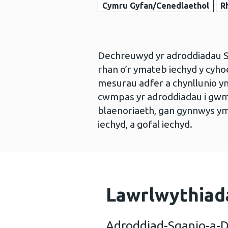
Cymru Gyfan/Cenedlaethol
R
Dechreuwyd yr adroddiadau S
rhan o’r ymateb iechyd y cyho
mesurau adfer a chynllunio
cwmpas yr adroddiadau i gwm
blaenoriaeth, gan gynnwys ym
iechyd, a gofal iechyd.
Lawrlwythiad
Adroddiad-Sganio-a-