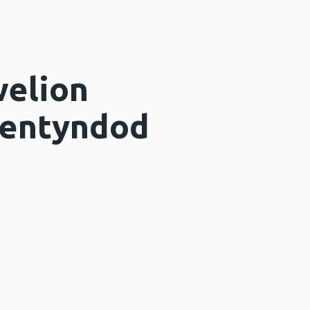
welion
lentyndod