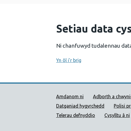
Setiau data cys
Ni chanfuwyd tudalennau dat
Yn ôl i'r brig
Dolenni Cymorth Iechyd
Amdanom ni
Adborth a chwyn
Datganiad hygyrchedd
Polisi p
Telerau defnyddio
Cysylltu â ni