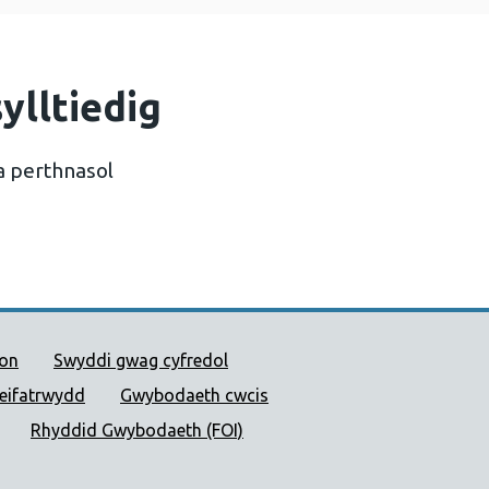
ylltiedig
a perthnasol
 Cyhoeddus Cymru
ion
Swyddi gwag cyfredol
reifatrwydd
Gwybodaeth cwcis
Rhyddid Gwybodaeth (FOI)