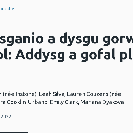
hoeddus
sganio a dysgu gor
l: Addysg a gofal p
 (née Instone), Leah Silva, Lauren Couzens (née
Sara Cooklin-Urbano, Emily Clark, Mariana Dyakova
 2022