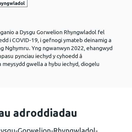
hyngwladol
ganio a Dysgu Gorwelion Rhyngwladol fel
edd i COVID-19, i gefnogi ymateb deinamig a
 yng Nghymru. Yng ngwanwyn 2022, ehangwyd
pasu pynciau iechyd y cyhoedd â
 meysydd gwella a hybu iechyd, diogelu
au adroddiadau
Dysgu-Gorwelion-Rhyngwladol-