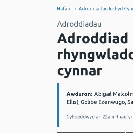
Hafan
Adroddiadau Iechyd Cy
Adroddiadau
Adroddiad 
rhyngwlado
cynnar
Awduron:
Abigail Malcolm
Manylion:
Ellis), Golibe Ezenwugo, 
Cyhoeddwyd ar: 22ain Rhagfyr