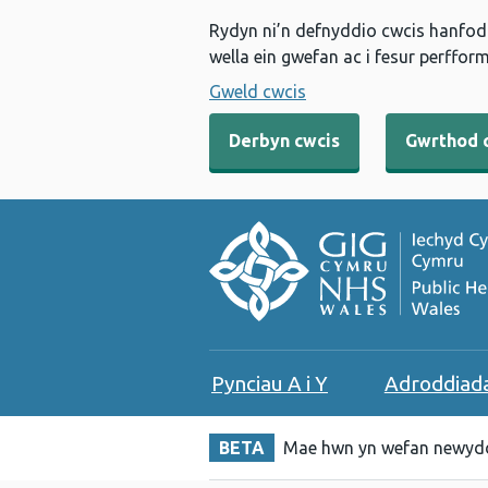
Rydyn ni’n defnyddio cwcis hanfodo
wella ein gwefan ac i fesur perfform
Gweld cwcis
Derbyn cwcis
Gwrthod 
Pynciau A i Y
Adroddiad
BETA
Mae hwn yn wefan newydd