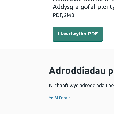
Addysg-a-gofal-plent
PDF,
2MB
Llawrlwytho PDF - Adrodd
Llawrlwytho PDF
Adroddiadau p
Ni chanfuwyd adroddiadau pe
Yn ôl i'r brig