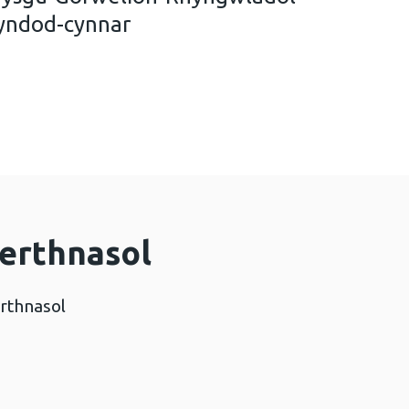
yndod-cynnar
iad-Sganio-a-Dysgu-Gorwelion-Rhyngwladol-Addysg-
erthnasol
rthnasol