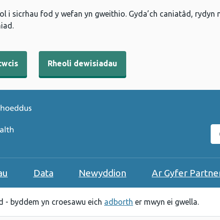
l i sicrhau fod y wefan yn gweithio. Gyda’ch caniatâd, rydyn
iad.
cwcis
Rheoli dewisiadau
C
au
Data
Newyddion
Ar Gyfer Partne
 - byddem yn croesawu eich
adborth
er mwyn ei gwella.