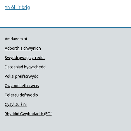
Yn ôl i'r brig
Dolenni Cymorth Iechyd Cyhoedd
Amdanom ni
Adborth a chwynion
Swyddi gwag cyfredol
Datganiad hygyrchedd
Polisi preifatrwydd
Gwybodaeth cwcis
Telerau defnyddio
Cysylltu â ni
Rhyddid Gwybodaeth (FOI)