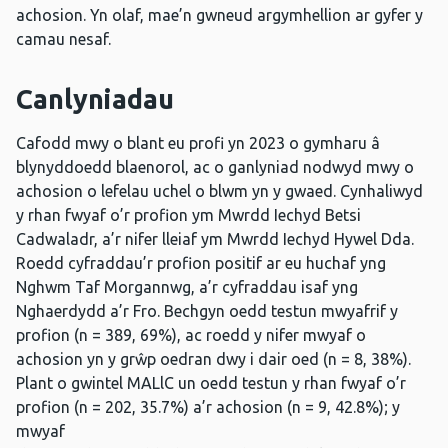
achosion. Yn olaf, mae’n gwneud argymhellion ar gyfer y
camau nesaf.
Canlyniadau
Cafodd mwy o blant eu profi yn 2023 o gymharu â
blynyddoedd blaenorol, ac o ganlyniad nodwyd mwy o
achosion o lefelau uchel o blwm yn y gwaed. Cynhaliwyd
y rhan fwyaf o’r profion ym Mwrdd Iechyd Betsi
Cadwaladr, a’r nifer lleiaf ym Mwrdd Iechyd Hywel Dda.
Roedd cyfraddau’r profion positif ar eu huchaf yng
Nghwm Taf Morgannwg, a’r cyfraddau isaf yng
Nghaerdydd a’r Fro. Bechgyn oedd testun mwyafrif y
profion (n = 389, 69%), ac roedd y nifer mwyaf o
achosion yn y grŵp oedran dwy i dair oed (n = 8, 38%).
Plant o gwintel MALlC un oedd testun y rhan fwyaf o’r
profion (n = 202, 35.7%) a’r achosion (n = 9, 42.8%); y
mwyaf