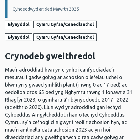
Manylion:
Cyhoeddwyd ar: 6ed Mawrth 2025
Blynyddol
Cymru Gyfan/Cenedlaethol
Blynyddol
Cymru Gyfan/Cenedlaethol
Crynodeb gweithredol
Mae’r adroddiad hwn yn crynhoi canfyddiadau’r
mesurau i gadw golwg ar achosion o lefelau uchel o
blwm yn y gwaed ymhlith plant (rhwng 0 ac 17 oed) ac
oedolion dros 65 oed yng Nghymru rhwng 1 Ionawr a 31
Rhagfyr 2023, o gymharu â’r blynyddoedd 2017 i 2022
(ac eithrio 2020). Lluniwyd yr adroddiad gan Iechyd
Cyhoeddus Amgylcheddol, rhan o Iechyd Cyhoeddus
Cymru, sy’n cefnogi clinigwyr i reoli’r achosion hyn, ac
mae’n amlinellu data achosion 2023 ac yn rhoi
diweddariad ar y gweithgarwch o ran cadw golwg ar