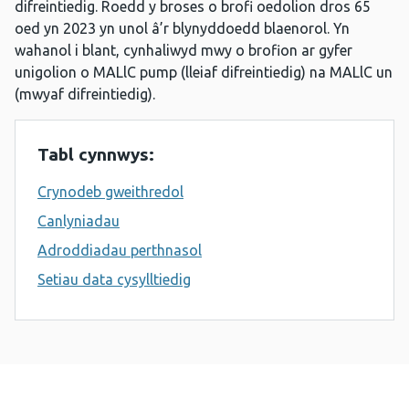
difreintiedig. Roedd y broses o brofi oedolion dros 65
oed yn 2023 yn unol â’r blynyddoedd blaenorol. Yn
wahanol i blant, cynhaliwyd mwy o brofion ar gyfer
unigolion o MALlC pump (lleiaf difreintiedig) na MALlC un
(mwyaf difreintiedig).
Tabl cynnwys:
Crynodeb gweithredol
Canlyniadau
Adroddiadau perthnasol
Setiau data cysylltiedig