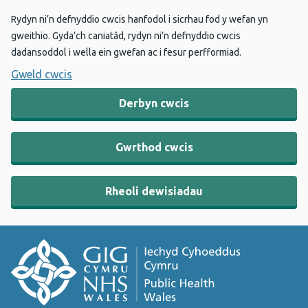
Rydyn ni’n defnyddio cwcis hanfodol i sicrhau fod y wefan yn
gweithio. Gyda’ch caniatâd, rydyn ni’n defnyddio cwcis
dadansoddol i wella ein gwefan ac i fesur perfformiad.
Gweld cwcis
Derbyn cwcis
Gwrthod cwcis
Rheoli dewisiadau