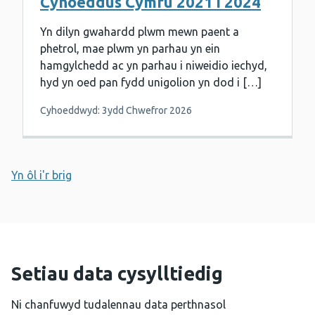
Cyhoeddus Cymru 2021 i 2024
Yn dilyn gwahardd plwm mewn paent a
phetrol, mae plwm yn parhau yn ein
hamgylchedd ac yn parhau i niweidio iechyd,
hyd yn oed pan fydd unigolion yn dod i […]
Cyhoeddwyd: 3ydd Chwefror 2026
Yn ôl i'r brig
Setiau data cysylltiedig
Ni chanfuwyd tudalennau data perthnasol