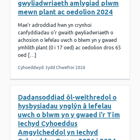
gwyliadwriaeth amlygiad plwm
mewn plant ac oedolion 2024
Mae’r adroddiad hwn yn crynhoi
canfyddiadau o’r gwaith gwyliadwriaeth o
achosion o lefelau uwch o blwm yn y gwaed
ymhlith plant (0 i 17 oed) ac oedolion dros 65
oed […]
Cyhoeddwyd: 3ydd Chwefror 2026
Dadansoddiad ôl-weithredol o
hysbysiadau ynglŷn â lefelau
uwch o blwm yn y gwaed i’r Tîm
Iechyd Cyhoeddus
Amgylcheddol yn Iechyd