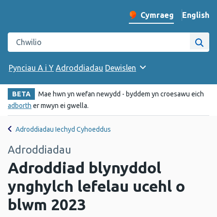
English
– Change 
Cymraeg
Newid iaith y wefan
Chwilio gwefan Iechyd Cyhoeddus Cymru
Chwi
Pynciau A i Y
Adroddiadau
Dewislen
BETA
Mae hwn yn wefan newydd - byddem yn croesawu eich
adborth
er mwyn ei gwella.
Adroddiadau Iechyd Cyhoeddus
Adroddiadau
Adroddiad blynyddol
ynghylch lefelau ucehl o
blwm 2023