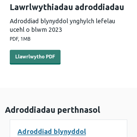
Lawrlwythiadau adroddiadau
Adroddiad blynyddol ynghylch lefelau
ucehl o blwm 2023
PDF,
1MB
Llawrlwytho PDF - Adroddiad blynyddol ynghylch lefela
Llawrlwytho PDF
Adroddiadau perthnasol
Adroddiad blynyddol