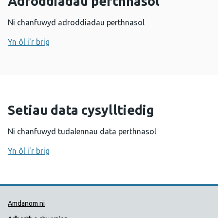
Adroddiadau perthnasol
Ni chanfuwyd adroddiadau perthnasol
Yn ôl i'r brig
Setiau data cysylltiedig
Ni chanfuwyd tudalennau data perthnasol
Yn ôl i'r brig
Dolenni Cymorth Iechyd Cyhoedd
Amdanom ni