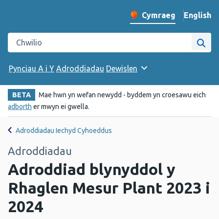
English
– Change 
Cymraeg
Newid iaith y wefan
Chwilio gwefan Iechyd Cyhoeddus Cymru
Chwi
Pynciau A i Y
Adroddiadau
Dewislen
BETA
Mae hwn yn wefan newydd - byddem yn croesawu eich
adborth
er mwyn ei gwella.
Adroddiadau Iechyd Cyhoeddus
Adroddiadau
Adroddiad blynyddol y
Rhaglen Mesur Plant 2023 i
2024