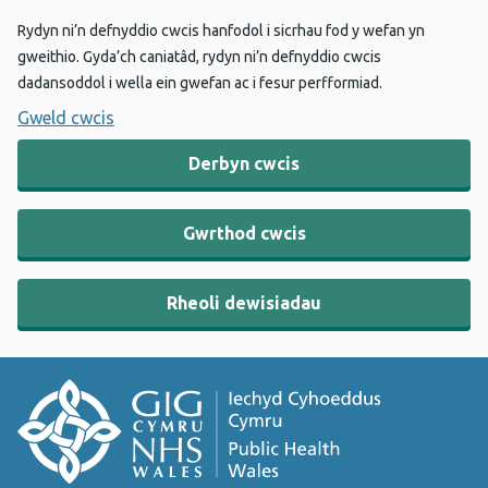
Rydyn ni’n defnyddio cwcis hanfodol i sicrhau fod y wefan yn
gweithio. Gyda’ch caniatâd, rydyn ni’n defnyddio cwcis
dadansoddol i wella ein gwefan ac i fesur perfformiad.
Gweld cwcis
Derbyn cwcis
Gwrthod cwcis
Rheoli dewisiadau