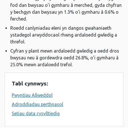
fod dan bwysau o’i gymharu â merched, gyda chyfran
y bechgyn dan bwysau yn 1.3% o’i gymharu â 0.6% o
ferched.
Roedd canlyniadau eleni yn dangos gwahaniaeth
ystadegol arwyddocaol rhwng ardaloedd gwledig a
threfol.
Cyfran y plant mewn ardaloedd gwledig a oedd dros
bwysau neu â gordewdra oedd 26.8%, o’i gymharu â
25.0% mewn ardaloedd trefol.
Tabl cynnwys:
Pwyntiau Allweddol
Adroddiadau perthnasol
Setiau data cysylltiedig