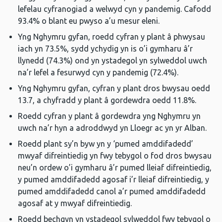
lefelau cyfranogiad a welwyd cyn y pandemig. Cafodd
93.4% o blant eu pwyso a’u mesur eleni.
Yng Nghymru gyfan, roedd cyfran y plant â phwysau
iach yn 73.5%, sydd ychydig yn is o’i gymharu â’r
llynedd (74.3%) ond yn ystadegol yn sylweddol uwch
na’r lefel a fesurwyd cyn y pandemig (72.4%).
Yng Nghymru gyfan, cyfran y plant dros bwysau oedd
13.7, a chyfradd y plant â gordewdra oedd 11.8%.
Roedd cyfran y plant â gordewdra yng Nghymru yn
uwch na’r hyn a adroddwyd yn Lloegr ac yn yr Alban.
Roedd plant sy’n byw yn y ‘pumed amddifadedd’
mwyaf difreintiedig yn fwy tebygol o fod dros bwysau
neu’n ordew o’i gymharu â’r pumed lleiaf difreintiedig,
y pumed amddifadedd agosaf i’r lleiaf difreintiedig, y
pumed amddifadedd canol a’r pumed amddifadedd
agosaf at y mwyaf difreintiedig.
Roedd bechgyn yn ystadegol sylweddol fwy tebygol o