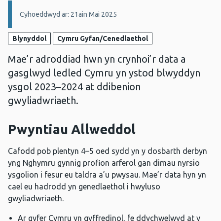
Manylion:
Cyhoeddwyd ar: 21ain Mai 2025
Blynyddol
Cymru Gyfan/Cenedlaethol
Mae’r adroddiad hwn yn crynhoi’r data a
gasglwyd ledled Cymru yn ystod blwyddyn
ysgol 2023–2024 at ddibenion
gwyliadwriaeth.
Pwyntiau Allweddol
Cafodd pob plentyn 4–5 oed sydd yn y dosbarth derbyn
yng Nghymru gynnig profion arferol gan dimau nyrsio
ysgolion i fesur eu taldra a’u pwysau. Mae’r data hyn yn
cael eu hadrodd yn genedlaethol i hwyluso
gwyliadwriaeth.
Ar gyfer Cymru yn gyffredinol, fe ddychwelwyd at y