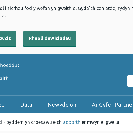
l i sicrhau fod y wefan yn gweithio. Gyda’ch caniatâd, rydyn
iad.
cwcis
Rheoli dewisiadau
C
au
Data
Newyddion
Ar Gyfer Partne
 - byddem yn croesawu eich
adborth
er mwyn ei gwella.