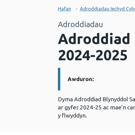
Hafan
Adroddiadau Iechyd Cy
Adroddiadau
Adroddiad 
2024-2025
Awduron:
Manylion:
Dyma Adroddiad Blynyddol S
ar gyfer 2024-25 ac mae’n can
y flwyddyn.