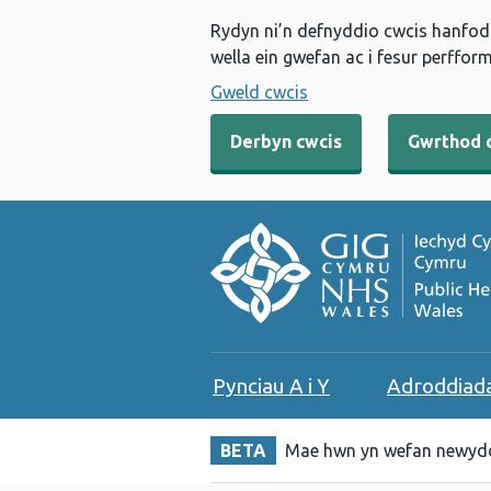
Rydyn ni’n defnyddio cwcis hanfodo
wella ein gwefan ac i fesur perfform
Gweld cwcis
Derbyn cwcis
Gwrthod 
Pynciau A i Y
Adroddiad
BETA
Mae hwn yn wefan newydd