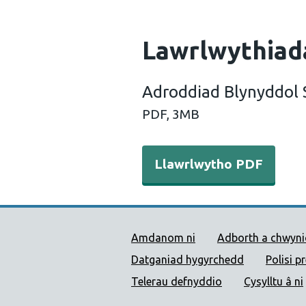
Lawrlwythiad
Adroddiad Blynyddol
PDF,
3MB
Llawrlwytho PDF - Adroddi
Llawrlwytho PDF
Dolenni Cymorth Iechyd
Amdanom ni
Adborth a chwyn
Datganiad hygyrchedd
Polisi p
Telerau defnyddio
Cysylltu â ni