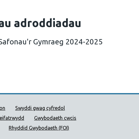
au adroddiadau
 Safonau'r Gymraeg 2024-2025
ad Blynyddol Safonau'r Gymraeg 2024-2025 (3 MB)
 Cyhoeddus Cymru
ion
Swyddi gwag cyfredol
reifatrwydd
Gwybodaeth cwcis
Rhyddid Gwybodaeth (FOI)