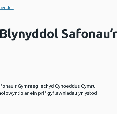
hoeddus
Blynyddol Safonau’
afonau’r Gymraeg Iechyd Cyhoeddus Cymru
olbwyntio ar ein prif gyflawniadau yn ystod