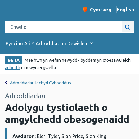
English
– Change 
Cymraeg
Newid iaith y wefan
Chwilio gwefan Iechyd Cyhoeddus Cymru
Chwi
Pynciau A i Y
Adroddiadau
Dewislen
BETA
Mae hwn yn wefan newydd - byddem yn croesawu eich
adborth
er mwyn ei gwella.
Adroddiadau Iechyd Cyhoeddus
Adroddiadau
Adolygu tystiolaeth o
amgylchedd obesogenaidd
Awduron:
Manylion:
Eleri Tyler, Sian Price, Sian King