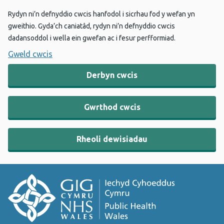
Rydyn ni’n defnyddio cwcis hanfodol i sicrhau fod y wefan yn
gweithio. Gyda’ch caniatâd, rydyn ni’n defnyddio cwcis
dadansoddol i wella ein gwefan ac i fesur perfformiad.
Gweld cwcis
Derbyn cwcis
Gwrthod cwcis
Rheoli dewisiadau