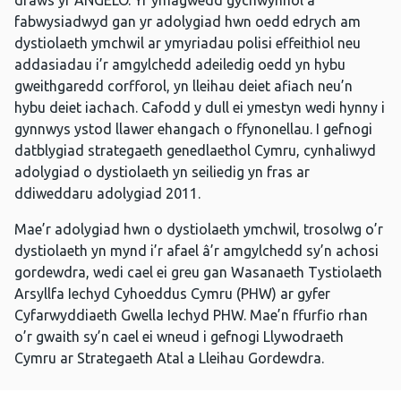
draws yr ANGELO. Yr ymagwedd gychwynnol a
fabwysiadwyd gan yr adolygiad hwn oedd edrych am
dystiolaeth ymchwil ar ymyriadau polisi effeithiol neu
addasiadau i’r amgylchedd adeiledig oedd yn hybu
gweithgaredd corfforol, yn lleihau deiet afiach neu’n
hybu deiet iachach. Cafodd y dull ei ymestyn wedi hynny i
gynnwys ystod llawer ehangach o ffynonellau. I gefnogi
datblygiad strategaeth genedlaethol Cymru, cynhaliwyd
adolygiad o dystiolaeth yn seiliedig yn fras ar
ddiweddaru adolygiad 2011.
Mae’r adolygiad hwn o dystiolaeth ymchwil, trosolwg o’r
dystiolaeth yn mynd i’r afael â’r amgylchedd sy’n achosi
gordewdra, wedi cael ei greu gan Wasanaeth Tystiolaeth
Arsyllfa Iechyd Cyhoeddus Cymru (PHW) ar gyfer
Cyfarwyddiaeth Gwella Iechyd PHW. Mae’n ffurfio rhan
o’r gwaith sy’n cael ei wneud i gefnogi Llywodraeth
Cymru ar Strategaeth Atal a Lleihau Gordewdra.