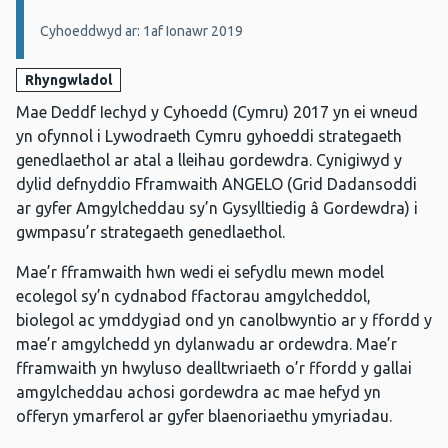
Cyhoeddwyd ar: 1af Ionawr 2019
Rhyngwladol
Mae Deddf Iechyd y Cyhoedd (Cymru) 2017 yn ei wneud
yn ofynnol i Lywodraeth Cymru gyhoeddi strategaeth
genedlaethol ar atal a lleihau gordewdra. Cynigiwyd y
dylid defnyddio Fframwaith ANGELO (Grid Dadansoddi
ar gyfer Amgylcheddau sy’n Gysylltiedig â Gordewdra) i
gwmpasu’r strategaeth genedlaethol.
Mae’r fframwaith hwn wedi ei sefydlu mewn model
ecolegol sy’n cydnabod ffactorau amgylcheddol,
biolegol ac ymddygiad ond yn canolbwyntio ar y ffordd y
mae’r amgylchedd yn dylanwadu ar ordewdra. Mae’r
fframwaith yn hwyluso dealltwriaeth o’r ffordd y gallai
amgylcheddau achosi gordewdra ac mae hefyd yn
offeryn ymarferol ar gyfer blaenoriaethu ymyriadau.