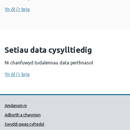
Yn ôl i'r brig
Setiau data cysylltiedig
Ni chanfuwyd tudalennau data perthnasol
Yn ôl i'r brig
Dolenni Cymorth Iechyd Cyhoedd
Amdanom ni
Adborth a chwynion
Swyddi gwag cyfredol