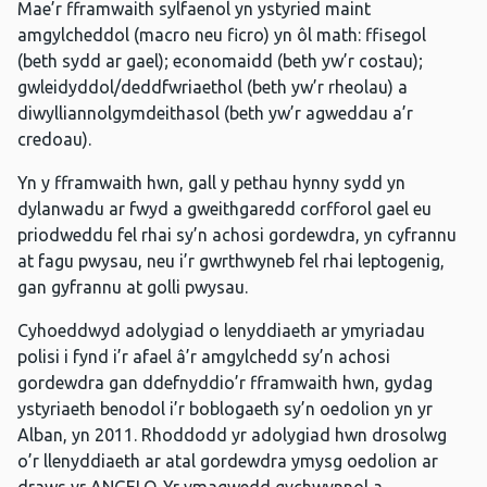
Mae’r fframwaith sylfaenol yn ystyried maint
amgylcheddol (macro neu ficro) yn ôl math: ffisegol
(beth sydd ar gael); economaidd (beth yw’r costau);
gwleidyddol/deddfwriaethol (beth yw’r rheolau) a
diwylliannolgymdeithasol (beth yw’r agweddau a’r
credoau).
Yn y fframwaith hwn, gall y pethau hynny sydd yn
dylanwadu ar fwyd a gweithgaredd corfforol gael eu
priodweddu fel rhai sy’n achosi gordewdra, yn cyfrannu
at fagu pwysau, neu i’r gwrthwyneb fel rhai leptogenig,
gan gyfrannu at golli pwysau.
Cyhoeddwyd adolygiad o lenyddiaeth ar ymyriadau
polisi i fynd i’r afael â’r amgylchedd sy’n achosi
gordewdra gan ddefnyddio’r fframwaith hwn, gydag
ystyriaeth benodol i’r boblogaeth sy’n oedolion yn yr
Alban, yn 2011. Rhoddodd yr adolygiad hwn drosolwg
o’r llenyddiaeth ar atal gordewdra ymysg oedolion ar