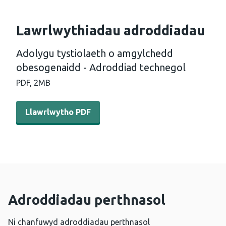
Lawrlwythiadau adroddiadau
Adolygu tystiolaeth o amgylchedd
obesogenaidd - Adroddiad technegol
PDF,
2MB
Llawrlwytho PDF - Adolygu tystiolaeth o amgylchedd o
Llawrlwytho PDF
Adroddiadau perthnasol
Ni chanfuwyd adroddiadau perthnasol