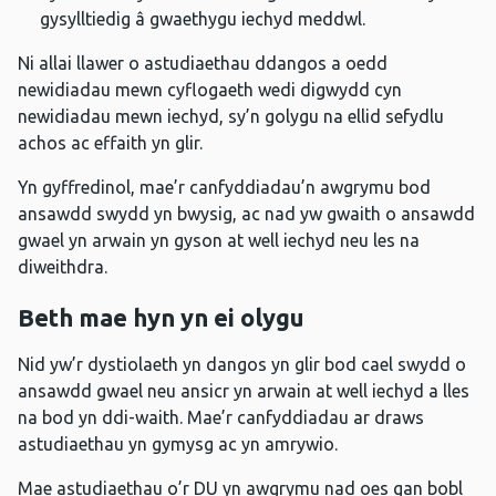
gysylltiedig â gwaethygu iechyd meddwl.
Ni allai llawer o astudiaethau ddangos a oedd
newidiadau mewn cyflogaeth wedi digwydd cyn
newidiadau mewn iechyd, sy’n golygu na ellid sefydlu
achos ac effaith yn glir.
Yn gyffredinol, mae’r canfyddiadau’n awgrymu bod
ansawdd swydd yn bwysig, ac nad yw gwaith o ansawdd
gwael yn arwain yn gyson at well iechyd neu les na
diweithdra.
Beth mae hyn yn ei olygu
Nid yw’r dystiolaeth yn dangos yn glir bod cael swydd o
ansawdd gwael neu ansicr yn arwain at well iechyd a lles
na bod yn ddi-waith. Mae’r canfyddiadau ar draws
astudiaethau yn gymysg ac yn amrywio.
Mae astudiaethau o’r DU yn awgrymu nad oes gan bobl