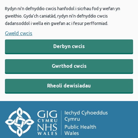
Rydyn ni’n defnyddio cwcis hanfodol i sicrhau fod y wefan yn
gweithio. Gyda’ch caniatâd, rydyn ni’n defnyddio cwcis
dadansoddol i wella ein gwefan ac i fesur perfformiad.
Gweld cwcis
Derbyn cwcis
Gwrthod cwcis
Rheoli dewisiadau