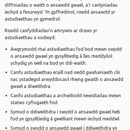
diffiniadau o waith o ansawdd gwael, a’r canlyniadau
iechyd a fesurwyd. Yn gyffredinol, roedd ansawdd yr
astudiaethau yn gymedrol.
Roedd canfyddiadau’n amrywio ar draws yr
astudiaethau a nodwyd:
Awgrymodd rhai astudiaethau fod bod mewn swydd
o ansawdd gwael yn gysylltiedig â lles meddyliol
ychydig yn well na bod yn ddi-waith.
Canfu astudiaethau eraill nad oedd gwahaniaeth clir
nac ystadegol arwyddocaol rhwng gwaith o ansawdd
gwael a diweithdra.
Canfu astudiaethau a archwiliodd newidiadau mewn
statws cyflogaeth fod:
Symud o ddiweithdra i swydd o ansawdd gwael heb
fod yn gysylltiedig â gwelliant mewn iechyd meddwl.
Symud o swydd o ansawdd gwael i ddiweithdra yn