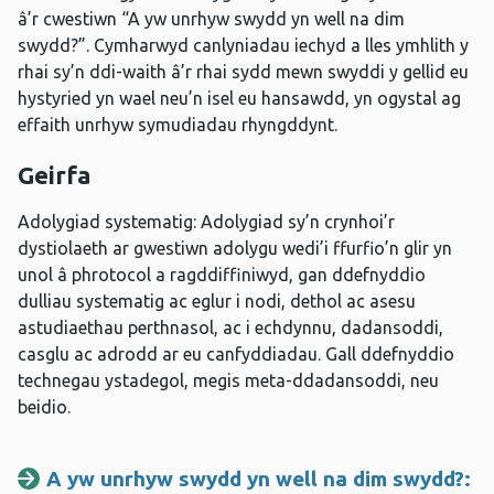
â’r cwestiwn “A yw unrhyw swydd yn well na dim
swydd?”. Cymharwyd canlyniadau iechyd a lles ymhlith y
rhai sy’n ddi-waith â’r rhai sydd mewn swyddi y gellid eu
hystyried yn wael neu’n isel eu hansawdd, yn ogystal ag
effaith unrhyw symudiadau rhyngddynt.
Geirfa
Adolygiad systematig: Adolygiad sy’n crynhoi’r
dystiolaeth ar gwestiwn adolygu wedi’i ffurfio’n glir yn
unol â phrotocol a ragddiffiniwyd, gan ddefnyddio
dulliau systematig ac eglur i nodi, dethol ac asesu
astudiaethau perthnasol, ac i echdynnu, dadansoddi,
casglu ac adrodd ar eu canfyddiadau. Gall ddefnyddio
technegau ystadegol, megis meta-ddadansoddi, neu
beidio.
A yw unrhyw swydd yn well na dim swydd?: