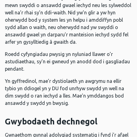
mewn swyddi o ansawdd gwael iechyd neu les sylweddol
well na’r rhai sy’n ddi-waith. Nid yw’n glir a yw hyn
oherwydd bod y system les yn helpu i amddiffyn pobl
sydd allan o waith, neu oherwydd nad yw swyddi o
ansawdd gwael yn darparu’r manteision iechyd sydd fel
arfer yn gysylltiedig â gwaith da.
Roedd cyfyngiadau pwysig yn nyluniad llawer o’r
astudiaethau, sy’n ei gwneud yn anodd dod i gasgliadau
pendant.
Yn gyffredinol, mae’r dystiolaeth yn awgrymu na ellir
tybio yn ddiogel yn y DU fod unrhyw swydd yn well na
dim swydd o ran iechyd a lles. Mae’n ymddangos bod
ansawdd y swydd yn bwysig.
Gwybodaeth dechnegol
Gwnaethom gynnal adolygiad systematig i fynd i’r afael