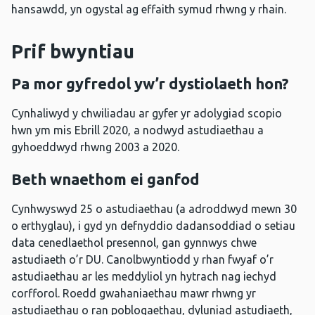
hansawdd, yn ogystal ag effaith symud rhwng y rhain.
Prif bwyntiau
Pa mor gyfredol yw’r dystiolaeth hon?
Cynhaliwyd y chwiliadau ar gyfer yr adolygiad scopio
hwn ym mis Ebrill 2020, a nodwyd astudiaethau a
gyhoeddwyd rhwng 2003 a 2020.
Beth wnaethom ei ganfod
Cynhwyswyd 25 o astudiaethau (a adroddwyd mewn 30
o erthyglau), i gyd yn defnyddio dadansoddiad o setiau
data cenedlaethol presennol, gan gynnwys chwe
astudiaeth o’r DU. Canolbwyntiodd y rhan fwyaf o’r
astudiaethau ar les meddyliol yn hytrach nag iechyd
corfforol. Roedd gwahaniaethau mawr rhwng yr
astudiaethau o ran poblogaethau, dyluniad astudiaeth,