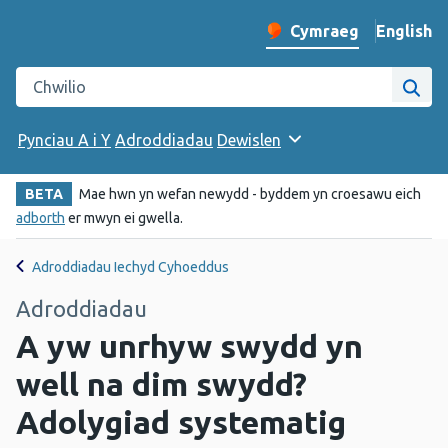
English
– Change 
Cymraeg
Newid iaith y wefan
Chwilio gwefan Iechyd Cyhoeddus Cymru
Chwi
Pynciau A i Y
Adroddiadau
Dewislen
BETA
Mae hwn yn wefan newydd - byddem yn croesawu eich
adborth
er mwyn ei gwella.
Adroddiadau Iechyd Cyhoeddus
Adroddiadau
A yw unrhyw swydd yn
well na dim swydd?
Adolygiad systematig