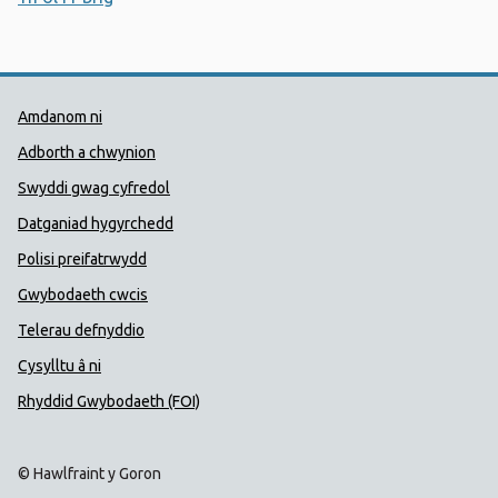
Dolenni Cymorth Iechyd Cyhoedd
Amdanom ni
Adborth a chwynion
Swyddi gwag cyfredol
Datganiad hygyrchedd
Polisi preifatrwydd
Gwybodaeth cwcis
Telerau defnyddio
Cysylltu â ni
Rhyddid Gwybodaeth (FOI)
© Hawlfraint y Goron