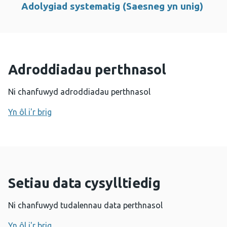
Adolygiad systematig (Saesneg yn unig)
Adroddiadau perthnasol
Ni chanfuwyd adroddiadau perthnasol
Yn ôl i'r brig
Setiau data cysylltiedig
Ni chanfuwyd tudalennau data perthnasol
Yn ôl i'r brig