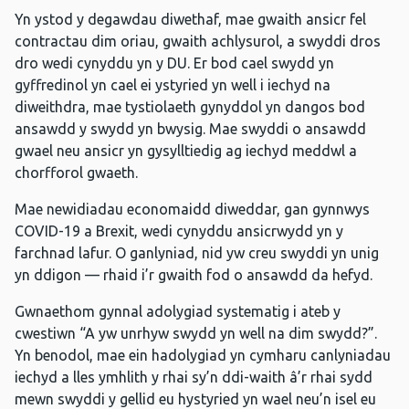
Yn ystod y degawdau diwethaf, mae gwaith ansicr fel
contractau dim oriau, gwaith achlysurol, a swyddi dros
dro wedi cynyddu yn y DU. Er bod cael swydd yn
gyffredinol yn cael ei ystyried yn well i iechyd na
diweithdra, mae tystiolaeth gynyddol yn dangos bod
ansawdd y swydd yn bwysig. Mae swyddi o ansawdd
gwael neu ansicr yn gysylltiedig ag iechyd meddwl a
chorfforol gwaeth.
Mae newidiadau economaidd diweddar, gan gynnwys
COVID-19 a Brexit, wedi cynyddu ansicrwydd yn y
farchnad lafur. O ganlyniad, nid yw creu swyddi yn unig
yn ddigon — rhaid i’r gwaith fod o ansawdd da hefyd.
Gwnaethom gynnal adolygiad systematig i ateb y
cwestiwn “A yw unrhyw swydd yn well na dim swydd?”.
Yn benodol, mae ein hadolygiad yn cymharu canlyniadau
iechyd a lles ymhlith y rhai sy’n ddi-waith â’r rhai sydd
mewn swyddi y gellid eu hystyried yn wael neu’n isel eu