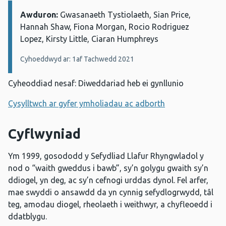
Awduron:
Manylion:
Gwasanaeth Tystiolaeth, Sian Price,
Hannah Shaw, Fiona Morgan, Rocio Rodriguez
Lopez, Kirsty Little, Ciaran Humphreys
Cyhoeddwyd ar: 1af Tachwedd 2021
Cyheoddiad nesaf: Diweddariad heb ei gynllunio
Cysylltwch ar gyfer ymholiadau ac adborth
Cyflwyniad
Ym 1999, gosododd y Sefydliad Llafur Rhyngwladol y
nod o “waith gweddus i bawb”, sy’n golygu gwaith sy’n
ddiogel, yn deg, ac sy’n cefnogi urddas dynol. Fel arfer,
mae swyddi o ansawdd da yn cynnig sefydlogrwydd, tâl
teg, amodau diogel, rheolaeth i weithwyr, a chyfleoedd i
ddatblygu.