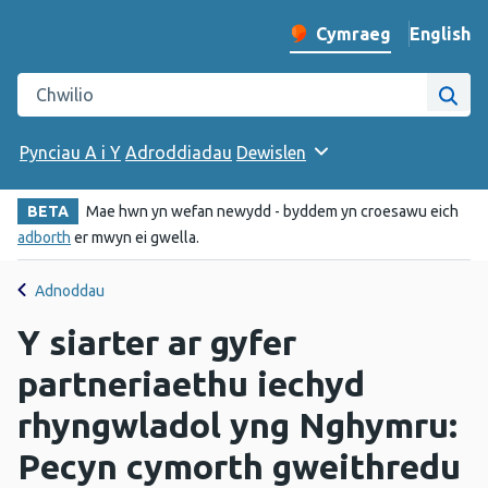
English
– Change 
Cymraeg
Newid iaith y wefan
Chwilio gwefan Iechyd Cyhoeddus Cymru
Chwi
Pynciau A i Y
Adroddiadau
Dewislen
BETA
Mae hwn yn wefan newydd - byddem yn croesawu eich
adborth
er mwyn ei gwella.
Adnoddau
Y siarter ar gyfer
partneriaethu iechyd
rhyngwladol yng Nghymru:
Pecyn cymorth gweithredu