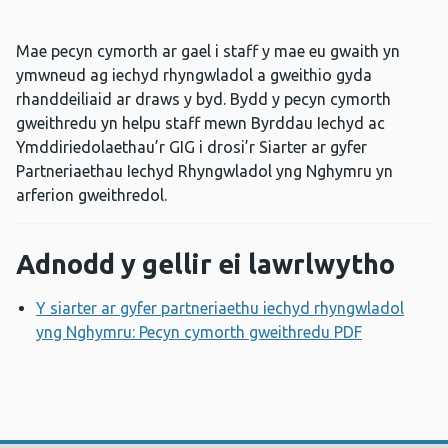
Mae pecyn cymorth ar gael i staff y mae eu gwaith yn
ymwneud ag iechyd rhyngwladol a gweithio gyda
rhanddeiliaid ar draws y byd. Bydd y pecyn cymorth
gweithredu yn helpu staff mewn Byrddau Iechyd ac
Ymddiriedolaethau’r GIG i drosi’r Siarter ar gyfer
Partneriaethau Iechyd Rhyngwladol yng Nghymru yn
arferion gweithredol.
Adnodd y gellir ei lawrlwytho
Y siarter ar gyfer partneriaethu iechyd rhyngwladol
yng Nghymru: Pecyn cymorth gweithredu PDF
Agor ffene