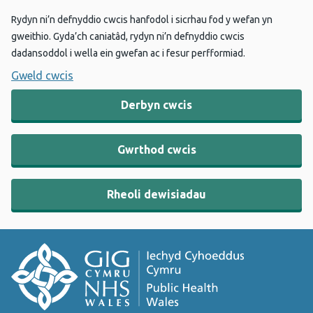
Rydyn ni’n defnyddio cwcis hanfodol i sicrhau fod y wefan yn
gweithio. Gyda’ch caniatâd, rydyn ni’n defnyddio cwcis
dadansoddol i wella ein gwefan ac i fesur perfformiad.
Gweld cwcis
Derbyn cwcis
Gwrthod cwcis
Rheoli dewisiadau