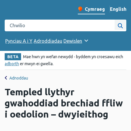
English
– Change 
Cymraeg
Newid iaith y wefan
Chwilio gwefan Iechyd Cyhoeddus Cymru
Chwi
Pynciau A i Y
Adroddiadau
Dewislen
BETA
Mae hwn yn wefan newydd - byddem yn croesawu eich
adborth
er mwyn ei gwella.
Adnoddau
Templed llythyr
gwahoddiad brechiad ffliw
i oedolion – dwyieithog