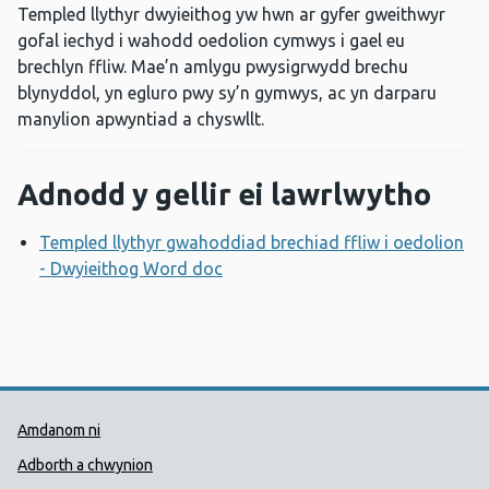
Templed llythyr dwyieithog yw hwn ar gyfer gweithwyr
gofal iechyd i wahodd oedolion cymwys i gael eu
brechlyn ffliw. Mae’n amlygu pwysigrwydd brechu
blynyddol, yn egluro pwy sy’n gymwys, ac yn darparu
manylion apwyntiad a chyswllt.
Adnodd y gellir ei lawrlwytho
Templed llythyr gwahoddiad brechiad ffliw i oedolion
- Dwyieithog Word doc
Agor ffenestr newydd
Dolenni Cymorth Iechyd Cyhoedd
Amdanom ni
Adborth a chwynion