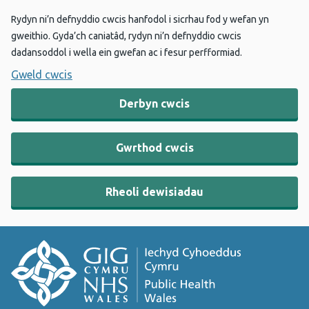
Rydyn ni’n defnyddio cwcis hanfodol i sicrhau fod y wefan yn
gweithio. Gyda’ch caniatâd, rydyn ni’n defnyddio cwcis
dadansoddol i wella ein gwefan ac i fesur perfformiad.
Gweld cwcis
Derbyn cwcis
Gwrthod cwcis
Rheoli dewisiadau