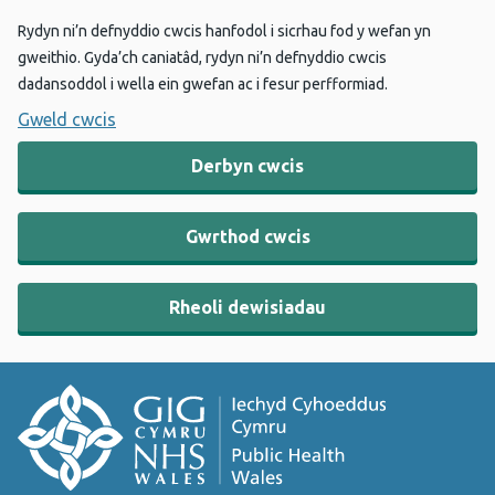
Rydyn ni’n defnyddio cwcis hanfodol i sicrhau fod y wefan yn
gweithio. Gyda’ch caniatâd, rydyn ni’n defnyddio cwcis
dadansoddol i wella ein gwefan ac i fesur perfformiad.
Gweld cwcis
Derbyn cwcis
Gwrthod cwcis
Rheoli dewisiadau