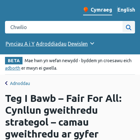
English
– Change 
Cymraeg
Newid iaith y wefan
Chwilio gwefan Iechyd Cyhoeddus Cymru
Chwi
Pynciau A i Y
Adroddiadau
Dewislen
BETA
Mae hwn yn wefan newydd - byddem yn croesawu eich
adborth
er mwyn ei gwella.
Adnoddau
Teg I Bawb – Fair For All:
Cynllun gweithredu
strategol – camau
gweithredu ar gyfer