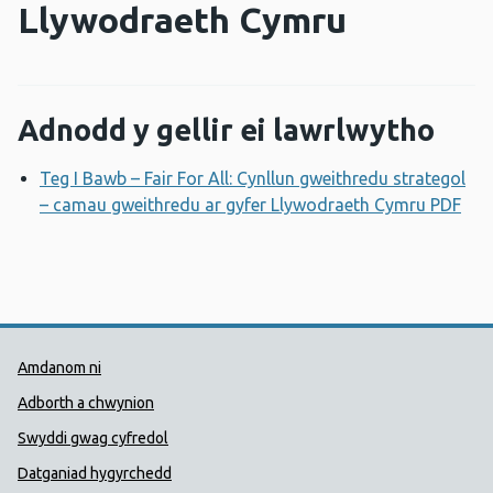
Llywodraeth Cymru
Adnodd y gellir ei lawrlwytho
Teg I Bawb – Fair For All: Cynllun gweithredu strategol
– camau gweithredu ar gyfer Llywodraeth Cymru PDF
Ago
Dolenni Cymorth Iechyd Cyhoedd
Amdanom ni
Adborth a chwynion
Swyddi gwag cyfredol
Datganiad hygyrchedd