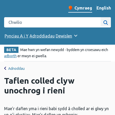
English
– Change 
Cymraeg
Newid iaith y wefan
Chwilio gwefan Iechyd Cyhoeddus Cymru
Chwi
Pynciau A i Y
Adroddiadau
Dewislen
BETA
Mae hwn yn wefan newydd - byddem yn croesawu eich
adborth
er mwyn ei gwella.
Adnoddau
Taflen colled clyw
unochrog i rieni
Mae’r daflen yma i rieni babi sydd â cholled ar ei glwy yn
un o’i glustiau. Mae’r daflen yn esbonio: