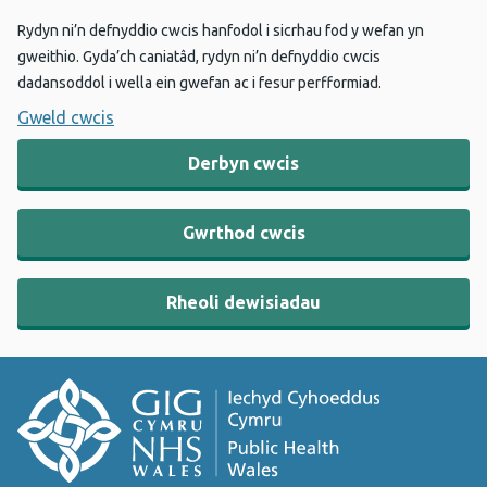
Rydyn ni’n defnyddio cwcis hanfodol i sicrhau fod y wefan yn
gweithio. Gyda’ch caniatâd, rydyn ni’n defnyddio cwcis
dadansoddol i wella ein gwefan ac i fesur perfformiad.
Gweld cwcis
Derbyn cwcis
Gwrthod cwcis
Rheoli dewisiadau