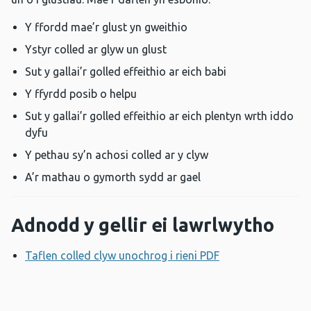
Y ffordd mae’r glust yn gweithio
Ystyr colled ar glyw un glust
Sut y gallai’r golled effeithio ar eich babi
Y ffyrdd posib o helpu
Sut y gallai’r golled effeithio ar eich plentyn wrth iddo
dyfu
Y pethau sy’n achosi colled ar y clyw
A’r mathau o gymorth sydd ar gael
Adnodd y gellir ei lawrlwytho
Taflen colled clyw unochrog i rieni PDF
Agor ffenestr ne