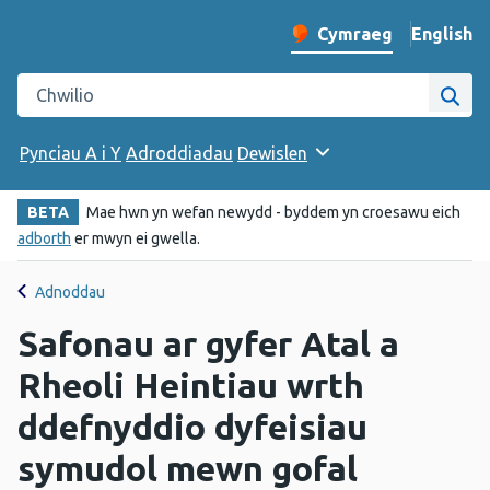
English
– Change 
Cymraeg
Newid iaith y wefan
Chwilio gwefan Iechyd Cyhoeddus Cymru
Chwi
Pynciau A i Y
Adroddiadau
Dewislen
BETA
Mae hwn yn wefan newydd - byddem yn croesawu eich
adborth
er mwyn ei gwella.
Adnoddau
Safonau ar gyfer Atal a
Rheoli Heintiau wrth
ddefnyddio dyfeisiau
symudol mewn gofal