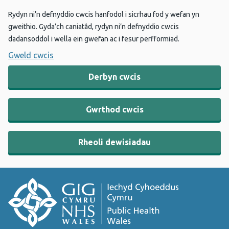
Rydyn ni’n defnyddio cwcis hanfodol i sicrhau fod y wefan yn
gweithio. Gyda’ch caniatâd, rydyn ni’n defnyddio cwcis
dadansoddol i wella ein gwefan ac i fesur perfformiad.
Gweld cwcis
Derbyn cwcis
Gwrthod cwcis
Rheoli dewisiadau