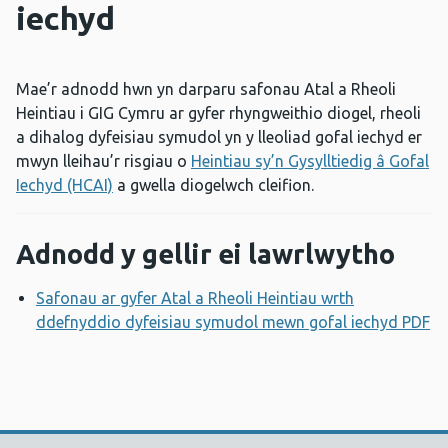
iechyd
Mae’r adnodd hwn yn darparu safonau Atal a Rheoli
Heintiau i GIG Cymru ar gyfer rhyngweithio diogel, rheoli
a dihalog dyfeisiau symudol yn y lleoliad gofal iechyd er
mwyn lleihau’r risgiau o
Heintiau sy’n Gysylltiedig â Gofal
Iechyd (HCAI)
a gwella diogelwch cleifion.
Adnodd y gellir ei lawrlwytho
Safonau ar gyfer Atal a Rheoli Heintiau wrth
ddefnyddio dyfeisiau symudol mewn gofal iechyd PDF
A