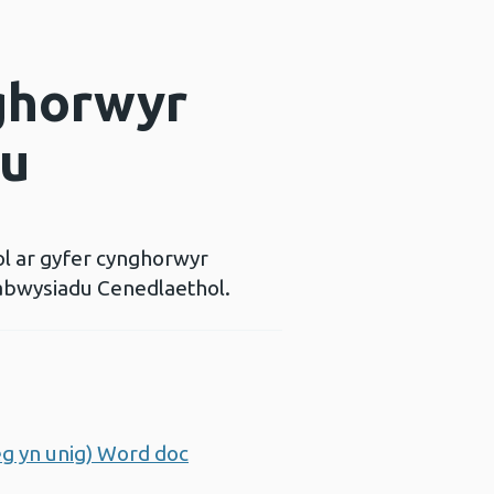
ghorwyr
u
l ar gyfer cynghorwyr
bwysiadu Cenedlaethol.
 yn unig) Word doc
Agor ffenestr newydd