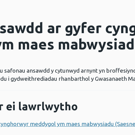
sawdd ar gyfer cyn
ym maes mabwysiad
u safonau ansawdd y cytunwyd arnynt yn broffesiyno
u i gydweithrediadau rhanbarthol y Gwasanaeth Ma
r ei lawrlwytho
 cynghorwyr meddygol ym maes mabwysiadu (Saesneg