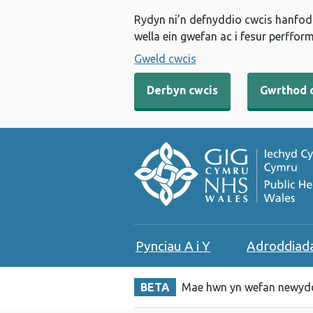
Rydyn ni’n defnyddio cwcis hanfodo
wella ein gwefan ac i fesur perfform
Gweld cwcis
Derbyn cwcis
Gwrthod 
Pynciau A i Y
Adroddiad
BETA
Mae hwn yn wefan newydd