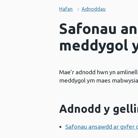
Hafan
Adnoddau
Safonau an
meddygol 
Mae’r adnodd hwn yn amlinell
meddygol ym maes mabwysiad
Adnodd y gelli
Safonau ansawdd ar gyfer