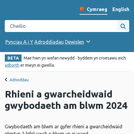
English
– Change 
Cymraeg
Newid iaith y wefan
Chwilio gwefan Iechyd Cyhoeddus Cymru
Chwi
Pynciau A i Y
Adroddiadau
Dewislen
BETA
Mae hwn yn wefan newydd - byddem yn croesawu eich
adborth
er mwyn ei gwella.
Adnoddau
Rhieni a gwarcheidwaid
gwybodaeth am blwm 2024
Gwybodaeth am blwm ar gyfer rhieni a gwarcheidwaid
plentyn â lefel uwch o blwm yn ei waed.