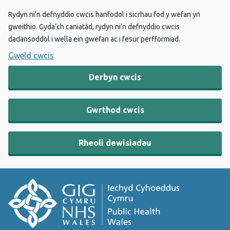
Rydyn ni’n defnyddio cwcis hanfodol i sicrhau fod y wefan yn
gweithio. Gyda’ch caniatâd, rydyn ni’n defnyddio cwcis
dadansoddol i wella ein gwefan ac i fesur perfformiad.
Gweld cwcis
Derbyn cwcis
Gwrthod cwcis
Rheoli dewisiadau