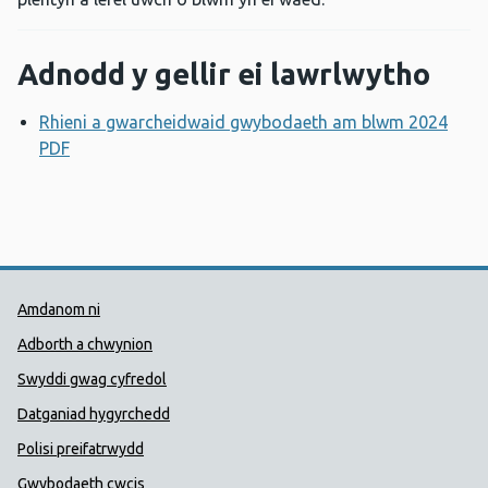
Adnodd y gellir ei lawrlwytho
Rhieni a gwarcheidwaid gwybodaeth am blwm 2024
PDF
Agor ffenestr newydd
Dolenni Cymorth Iechyd Cyhoedd
Amdanom ni
Adborth a chwynion
Swyddi gwag cyfredol
Datganiad hygyrchedd
Polisi preifatrwydd
Gwybodaeth cwcis