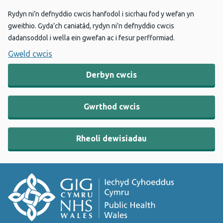
Rydyn ni’n defnyddio cwcis hanfodol i sicrhau fod y wefan yn
gweithio. Gyda’ch caniatâd, rydyn ni’n defnyddio cwcis
dadansoddol i wella ein gwefan ac i fesur perfformiad.
Gweld cwcis
Derbyn cwcis
Gwrthod cwcis
Rheoli dewisiadau