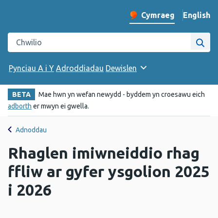
English
– Change 
Cymraeg
Newid iaith y wefan
Chwilio gwefan Iechyd Cyhoeddus Cymru
Chwi
Pynciau A i Y
Adroddiadau
Dewislen
BETA
Mae hwn yn wefan newydd - byddem yn croesawu eich
adborth
er mwyn ei gwella.
Adnoddau
Rhaglen imiwneiddio rhag
ffliw ar gyfer ysgolion 2025
i 2026