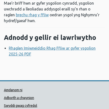
Mae’r briff hwn ar gyfer ysgolion cynradd, ysgolion
uwchradd a lleoliadau addysgol eraill sy’n rhan o
raglen
brechu rhag y ffliw
oedran ysgol yng Nghymru’r
hydref/gaeaf hwn.
Adnodd y gellir ei lawrlwytho
Rhaglen Imiwneiddio Rhag Ffliw ar gyfer ysgolion
2025-26 PDF
Agor ffenestr newydd
Dolenni Cymorth Iechyd Cyhoedd
Amdanom ni
Adborth a chwynion
Swyddi gwag cyfredol