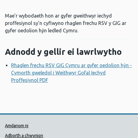
Mae’r wybodaeth hon ar gyfer gweithwyr iechyd
proffesiynol sy’n cyflwyno rhaglen frechu RSV y GIG ar
gyfer oedolion hŷn ledled Cymru.
Adnodd y gellir ei lawrlwytho
Rhaglen frechu RSV GIG Cymru ar gyfer oedolion hŷn -
Cymorth gweledol i Weithwyr Gofal Iechyd
Proffesiynol PDF
Agor ffenestr newydd
Dolenni Cymorth Iechyd Cyhoedd
Amdanom ni
Adborth a chwynion