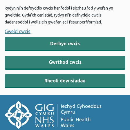
Rydyn ni’n defnyddio cwcis hanfodol i sicrhau fod y wefan yn
gweithio. Gyda’ch caniatâd, rydyn ni’n defnyddio cwcis
dadansoddol i wella ein gwefan ac i fesur perfformiad.
Gweld cwcis
Derbyn cwcis
Gwrthod cwcis
Rheoli dewisiadau