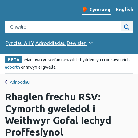
English
– Change 
Cymraeg
Newid iaith y wefan
Chwilio gwefan Iechyd Cyhoeddus Cymru
Chwi
Pynciau A i Y
Adroddiadau
Dewislen
BETA
Mae hwn yn wefan newydd - byddem yn croesawu eich
adborth
er mwyn ei gwella.
Adnoddau
Rhaglen frechu RSV:
Cymorth gweledol i
Weithwyr Gofal Iechyd
Proffesiynol