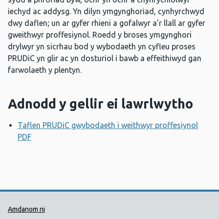
iechyd ac addysg. Yn dilyn ymgynghoriad, cynhyrchwyd
dwy daflen; un ar gyfer rhieni a gofalwyr a’r llall ar gyfer
gweithwyr proffesiynol. Roedd y broses ymgynghori
drylwyr yn sicrhau bod y wybodaeth yn cyfleu proses
PRUDiC yn glir ac yn dosturiol i bawb a effeithiwyd gan
farwolaeth y plentyn.
Adnodd y gellir ei lawrlwytho
Taflen PRUDiC gwybodaeth i weithwyr proffesiynol
PDF
Agor ffenestr newydd
Dolenni Cymorth Iechyd Cyhoedd
Amdanom ni