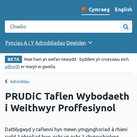
English
– Change 
Cymraeg
Newid iaith y wefan
Chwilio gwefan Iechyd Cyhoeddus Cymru
Chwi
Pynciau A i Y
Adroddiadau
Dewislen
BETA
Mae hwn yn wefan newydd - byddem yn croesawu eich
adborth
er mwyn ei gwella.
Adnoddau
PRUDiC Taflen Wybodaeth
i Weithwyr Proffesiynol
Datblygwyd y taflenni hyn mewn ymgynghoriad â rhieni
sydd â phrofiad byw, ochr yn ochr â chynrychiolwyr