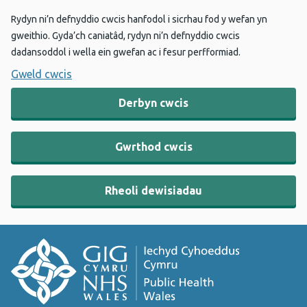
Rydyn ni’n defnyddio cwcis hanfodol i sicrhau fod y wefan yn
gweithio. Gyda’ch caniatâd, rydyn ni’n defnyddio cwcis
dadansoddol i wella ein gwefan ac i fesur perfformiad.
Gweld cwcis
Derbyn cwcis
Gwrthod cwcis
Rheoli dewisiadau